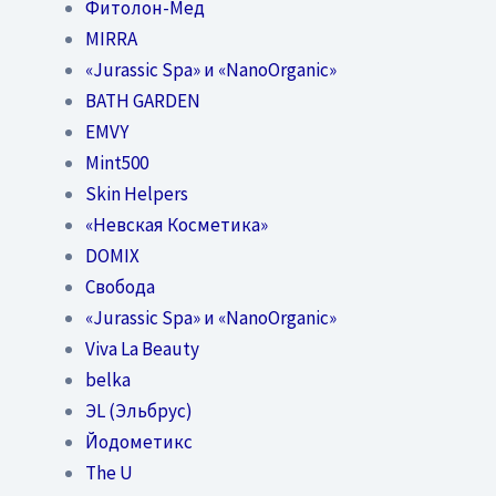
Фитолон-Мед
MIRRA
«Jurassic Spa» и «NanoOrganic»
BATH GARDEN
EMVY
Mint500
Skin Helpers
«Невская Косметика»
DOMIX
Свобода
«Jurassic Spa» и «NanoOrganic»
Viva La Beauty
belka
ЭL (Эльбрус)
Йодометикс
The U