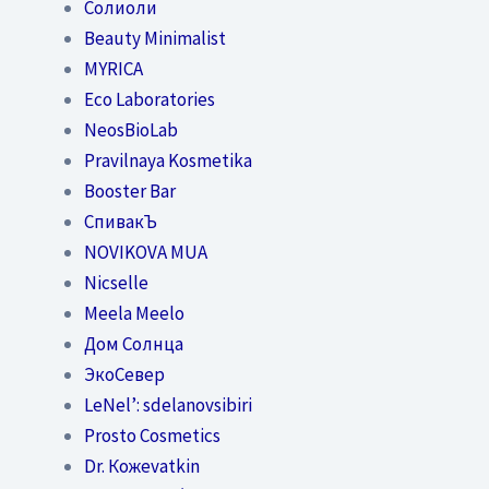
Солиоли
Beauty Minimalist
MYRICA
Eco Laboratories
NeosBioLab
Pravilnaya Kosmetika
Booster Bar
СпивакЪ
NOVIKOVA MUA
Nicselle
Meela Meelo
Дом Солнца
ЭкоСевер
LeNel’: sdelanovsibiri
Prosto Cosmetics
Dr. Кожеvatkin