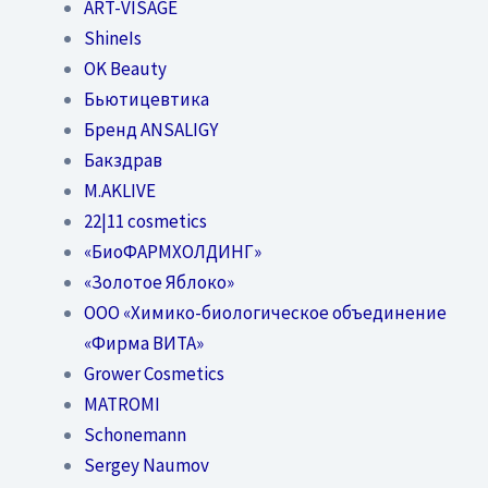
ART-VISAGE
ShineIs
OK Beauty
Бьютицевтика
Бренд ANSALIGY
Бакздрав
M.AKLIVE
22|11 cosmetics
«БиоФАРМХОЛДИНГ»
«Золотое Яблоко»
OOO «Химико-биологическое объединение
«Фирма ВИТА»
Grower Cosmetics
MATROMI
Schonemann
Sergey Naumov