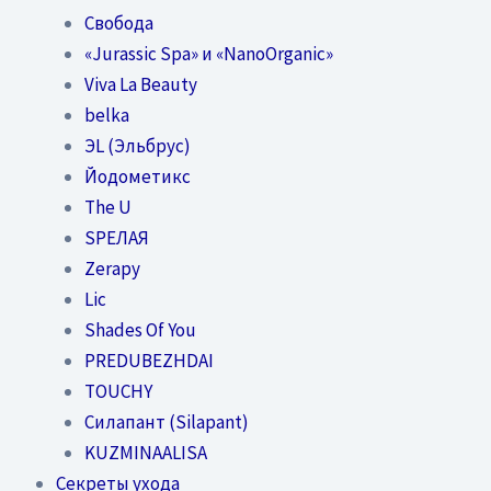
Свобода
«Jurassic Spa» и «NanoOrganic»
Viva La Beauty
belka
ЭL (Эльбрус)
Йодометикс
The U
SPEЛАЯ
Zerapy
Lic
Shades Of You
PREDUBEZHDAI
TOUCHY
Силапант (Silapant)
KUZMINAALISA
Секреты ухода