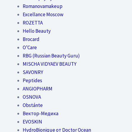
Romanovamakeup
Excellance Moscow
ROZETTA
Hello Beauty
Brocard
O’Care
RBG (Russian Beauty Guru)
MISCHA VIDYAEV BEAUTY
SAVONRY
Peptides
ANGIOPHARM
OSNOVA
Obstánte
Вектор-Медика
EVOSKIN
HydroBionique от Doctor Ocean