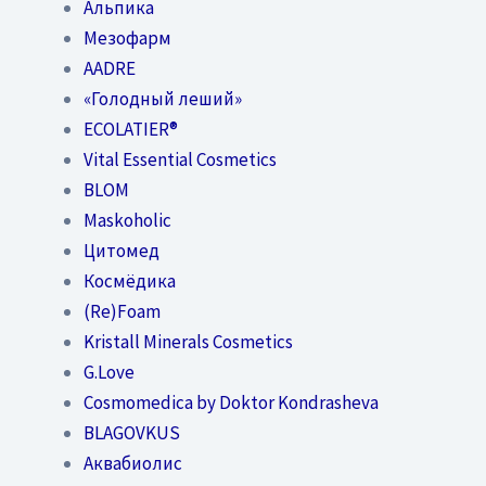
Альпика
Мезофарм
AADRE
«Голодный леший»
EСОLATIER®
Vital Essential Cosmetics
BLOM
Maskoholic
Цитомед
Космёдика
(Re)Foam
Kristall Minerals Cosmetics
G.Love
Cosmomedica by Doktor Kondrasheva
BLAGOVKUS
Аквабиолис