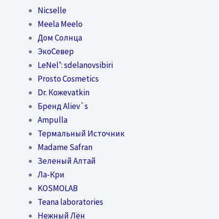
Nicselle
Meela Meelo
Дом Солнца
ЭкоСевер
LeNel’: sdelanovsibiri
Prosto Cosmetics
Dr. Кожеvatkin
Бренд Aliev`s
Ampulla
Термальный Источник
Madame Safran
Зеленый Алтай
Ла-Кри
KOSMOLAB
Teana laboratories
Нежный Лён