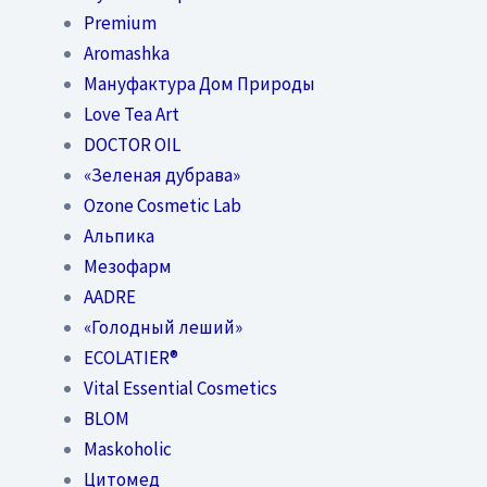
Premium
Aromashka
Мануфактура Дом Природы
Love Tea Art
DOCTOR OIL
«Зеленая дубрава»
Ozone Cosmetic Lab
Альпика
Мезофарм
AADRE
«Голодный леший»
EСОLATIER®
Vital Essential Cosmetics
BLOM
Maskoholic
Цитомед