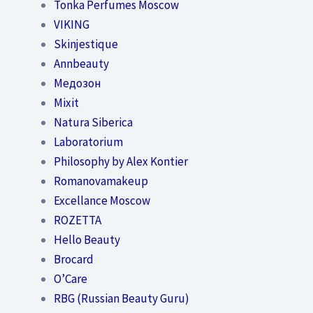
Tonka Perfumes Moscow
VIKING
Skinjestique
Annbeauty
Медозон
Mixit
Natura Siberica
Laboratorium
Philosophy by Alex Kontier
Romanovamakeup
Excellance Moscow
ROZETTA
Hello Beauty
Brocard
O’Care
RBG (Russian Beauty Guru)