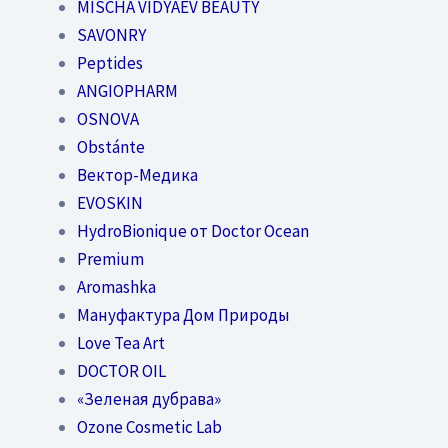
MISCHA VIDYAEV BEAUTY
SAVONRY
Peptides
ANGIOPHARM
OSNOVA
Obstánte
Вектор-Медика
EVOSKIN
HydroBionique от Doctor Ocean
Premium
Aromashka
Мануфактура Дом Природы
Love Tea Art
DOCTOR OIL
«Зеленая дубрава»
Ozone Cosmetic Lab