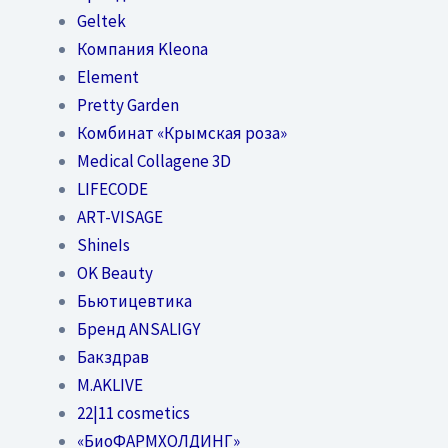
Geltek
Компания Kleona
Element
Pretty Garden
Комбинат «Крымская роза»
Medical Collagene 3D
LIFECODE
ART-VISAGE
ShineIs
OK Beauty
Бьютицевтика
Бренд ANSALIGY
Бакздрав
M.AKLIVE
22|11 cosmetics
«БиоФАРМХОЛДИНГ»