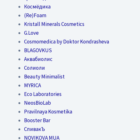
Космёдика
(Re)Foam
Kristall Minerals Cosmetics
G.Love
Cosmomedica by Doktor Kondrasheva
BLAGOVKUS
Аквабиолис
Солиоли
Beauty Minimalist
MYRICA
Eco Laboratories
NeosBioLab
Pravilnaya Kosmetika
Booster Bar
СпивакЪ
NOVIKOVA MUA