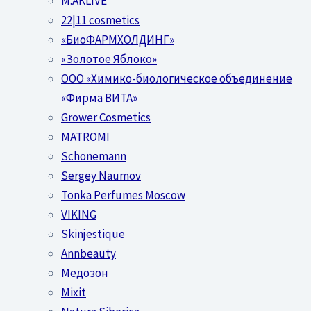
M.AKLIVE
22|11 cosmetics
«БиоФАРМХОЛДИНГ»
«Золотое Яблоко»
OOO «Химико-биологическое объединение
«Фирма ВИТА»
Grower Cosmetics
MATROMI
Schonemann
Sergey Naumov
Tonka Perfumes Moscow
VIKING
Skinjestique
Annbeauty
Медозон
Mixit