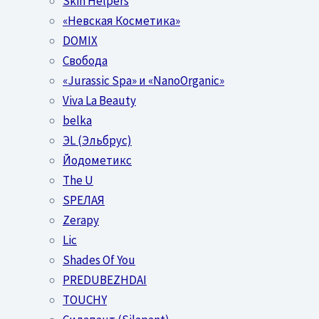
Skin Helpers
«Невская Косметика»
DOMIX
Свобода
«Jurassic Spa» и «NanoOrganic»
Viva La Beauty
belka
ЭL (Эльбрус)
Йодометикс
The U
SPEЛАЯ
Zerapy
Lic
Shades Of You
PREDUBEZHDAI
TOUCHY