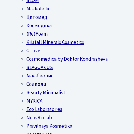
BLOM
Maskoholic
Цитомед
Космёдика
(Re)Foam
Kristall Minerals Cosmetics
G.Love
Cosmomedica by Doktor Kondrasheva
BLAGOVKUS
Аквабиолис
Солиоли
Beauty Minimalist
MYRICA
Eco Laboratories
NeosBioLab
Pravilnaya Kosmetika