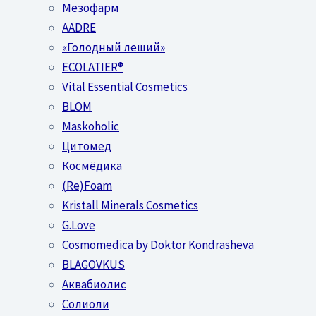
Мезофарм
AADRE
«Голодный леший»
EСОLATIER®
Vital Essential Cosmetics
BLOM
Maskoholic
Цитомед
Космёдика
(Re)Foam
Kristall Minerals Cosmetics
G.Love
Cosmomedica by Doktor Kondrasheva
BLAGOVKUS
Аквабиолис
Солиоли