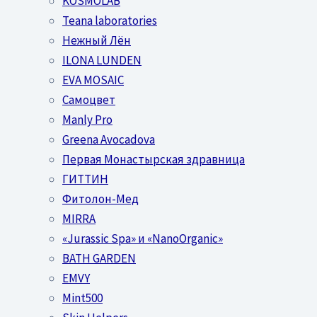
KOSMOLAB
Teana laboratories
Нежный Лён
ILONA LUNDEN
EVA MOSAIC
Самоцвет
Manly Pro
Greena Avocadova
Первая Монастырская здравница
ГИТТИН
Фитолон-Мед
MIRRA
«Jurassic Spa» и «NanoOrganic»
BATH GARDEN
EMVY
Mint500