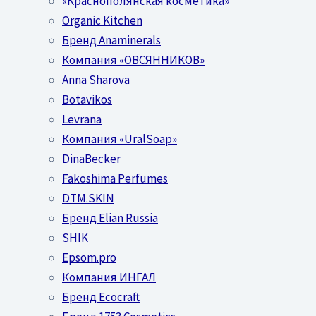
«Краснополянская косметика»
Organic Kitchen
Бренд Anaminerals
Компания «ОВСЯННИКОВ»
Anna Sharova
Botavikos
Levrana
Компания «UralSoap»
DinaBecker
Fakoshima Perfumes
DTM.SKIN
Бренд Elian Russia
SHIK
Epsom.pro
Компания ИНГАЛ
Бренд Ecocraft