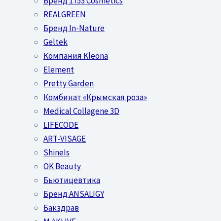
Бренд 1753 Cosmetics
REALGREEN
Бренд In-Nature
Geltek
Компания Kleona
Element
Pretty Garden
Комбинат «Крымская роза»
Medical Collagene 3D
LIFECODE
ART-VISAGE
ShineIs
OK Beauty
Бьютицевтика
Бренд ANSALIGY
Бакздрав