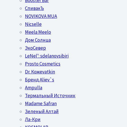
Booster Bar
СпивакЪ
NOVIKOVA MUA
Nicselle
Meela Meelo
Дом Солнца
ЭкоСевер
LeNel’: sdelanovsibiri
Prosto Cosmetics
Dr. Кожеvatkin
Бренд Aliev`s
Ampulla
Термальный Источник
Madame Safran
Зеленый Алтай
Ла-Кри