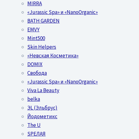
MIRRA
«Jurassic Spa» и «NanoOrganic»
BATH GARDEN
EMVY
Mint500
Skin Helpers
«Невская Косметика»
DOMIX
Свобода
«Jurassic Spa» и «NanoOrganic»
Viva La Beauty
belka
ЭL (Эльбрус)
Йодометикс
The U
SPEЛАЯ