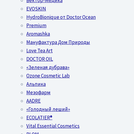
Вектор-Медика
EVOSKIN
HydroBionique от Doctor Ocean
Premium
Aromashka
Мануфактура Дом Природы
Love Tea Art
DOCTOR OIL
«Зеленая дубрава»
Ozone Cosmetic Lab
Альпика
Мезофарм
AADRE
«Голодный леший»
EСОLATIER®
Vital Essential Cosmetics