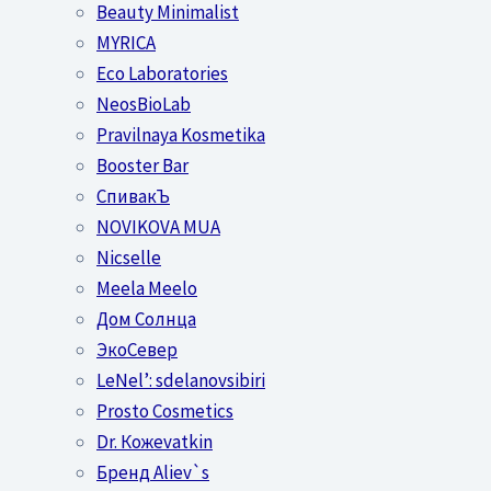
Beauty Minimalist
MYRICA
Eco Laboratories
NeosBioLab
Pravilnaya Kosmetika
Booster Bar
СпивакЪ
NOVIKOVA MUA
Nicselle
Meela Meelo
Дом Солнца
ЭкоСевер
LeNel’: sdelanovsibiri
Prosto Cosmetics
Dr. Кожеvatkin
Бренд Aliev`s