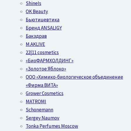
ShineIs
OK Beauty
Бьютицевтика
Бренд ANSALIGY
Бакздрав
M.AKLIVE
22|11 cosmetics
«БиоФАРМХОЛДИНГ»
«Золотое Яблоко»
OOO «Химико-биологическое объединение
«Фирма ВИТА»
Grower Cosmetics
MATROMI
Schonemann
Sergey Naumov
Tonka Perfumes Moscow