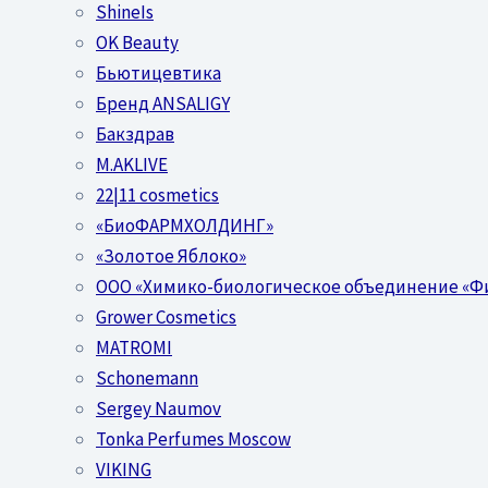
ShineIs
OK Beauty
Бьютицевтика
Бренд ANSALIGY
Бакздрав
M.AKLIVE
22|11 cosmetics
«БиоФАРМХОЛДИНГ»
«Золотое Яблоко»
OOO «Химико-биологическое объединение «Ф
Grower Cosmetics
MATROMI
Schonemann
Sergey Naumov
Tonka Perfumes Moscow
VIKING