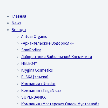
Перейти
к
Главная
содержимому
News
Бренды
Antuar Organic
«Архангельские Водоросли»
SmoRodina
Лаборатория Байкальской Косметики
HELEO4™
Krygina Cosmetics
ELSKA [эльска]
Компания «Uraala»
Компания «TaigaNica»
SUPERBANKA
Компания «Мастерская Олеси Мустаевой»