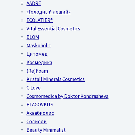
AADRE
«Голодный леший»
EСОLATIER®
Vital Essential Cosmetics
BLOM
Maskoholic
Цитомед
Космёдика
(Re)Foam
Kristall Minerals Cosmetics
G.Love
Cosmomedica by Doktor Kondrasheva
BLAGOVKUS
Аквабиолис
Солиоли
Beauty Minimalist