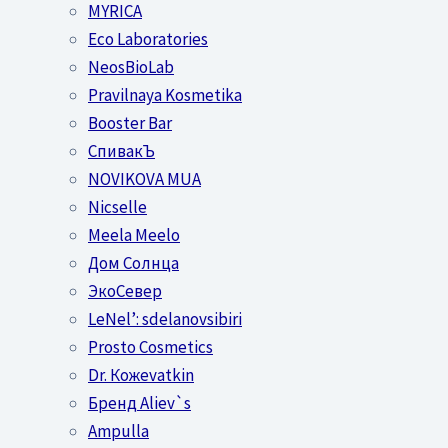
MYRICA
Eco Laboratories
NeosBioLab
Pravilnaya Kosmetika
Booster Bar
СпивакЪ
NOVIKOVA MUA
Nicselle
Meela Meelo
Дом Солнца
ЭкоСевер
LeNel’: sdelanovsibiri
Prosto Cosmetics
Dr. Кожеvatkin
Бренд Aliev`s
Ampulla