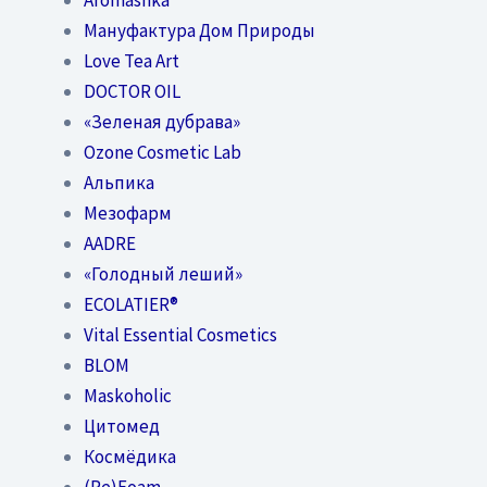
Мануфактура Дом Природы
Love Tea Art
DOCTOR OIL
«Зеленая дубрава»
Ozone Cosmetic Lab
Альпика
Мезофарм
AADRE
«Голодный леший»
EСОLATIER®
Vital Essential Cosmetics
BLOM
Maskoholic
Цитомед
Космёдика
(Re)Foam