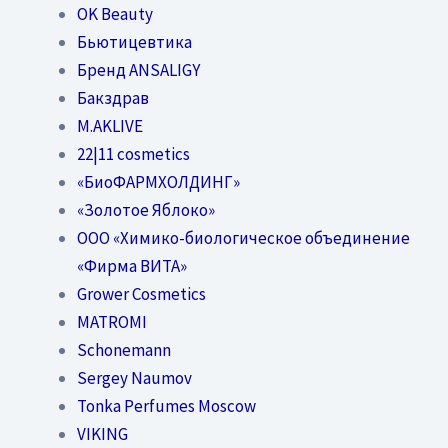
OK Beauty
Бьютицевтика
Бренд ANSALIGY
Бакздрав
M.AKLIVE
22|11 cosmetics
«БиоФАРМХОЛДИНГ»
«Золотое Яблоко»
OOO «Химико-биологическое объединение
«Фирма ВИТА»
Grower Cosmetics
MATROMI
Schonemann
Sergey Naumov
Tonka Perfumes Moscow
VIKING