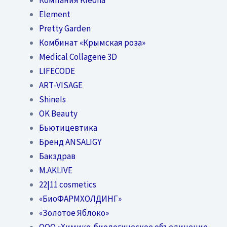
Element
Pretty Garden
Комбинат «Крымская роза»
Medical Collagene 3D
LIFECODE
ART-VISAGE
ShineIs
OK Beauty
Бьютицевтика
Бренд ANSALIGY
Бакздрав
M.AKLIVE
22|11 cosmetics
«БиоФАРМХОЛДИНГ»
«Золотое Яблоко»
OOO «Химико-биологическое объединение