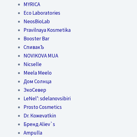
MYRICA
Eco Laboratories
NeosBioLab
Pravilnaya Kosmetika
Booster Bar
СпивакЪ
NOVIKOVA MUA
Nicselle
Meela Meelo
Дом Солнца
ЭкоСевер
LeNel’: sdelanovsibiri
Prosto Cosmetics
Dr. Кожеvatkin
Бренд Aliev`s
Ampulla