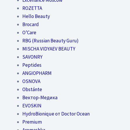
ROZETTA
Hello Beauty
Brocard
O’Care
RBG (Russian Beauty Guru)
MISCHA VIDYAEV BEAUTY
SAVONRY
Peptides
ANGIOPHARM
OSNOVA
Obstánte
Вектор-Медика
EVOSKIN
HydroBionique от Doctor Ocean
Premium
Aromashka