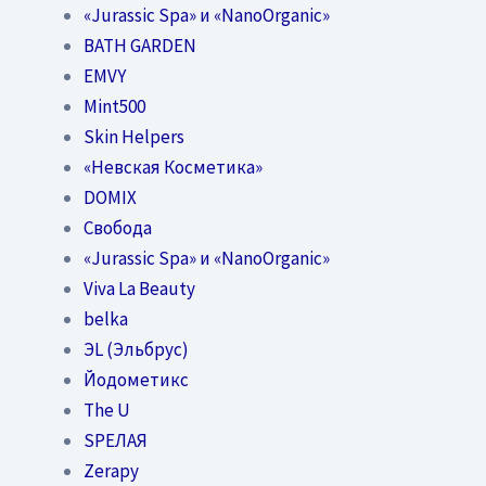
«Jurassic Spa» и «NanoOrganic»
BATH GARDEN
EMVY
Mint500
Skin Helpers
«Невская Косметика»
DOMIX
Свобода
«Jurassic Spa» и «NanoOrganic»
Viva La Beauty
belka
ЭL (Эльбрус)
Йодометикс
The U
SPEЛАЯ
Zerapy