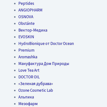
Peptides
ANGIOPHARM
OSNOVA
Obstánte
Вектор-Медика
EVOSKIN
HydroBionique от Doctor Ocean
Premium
Aromashka
Мануфактура Дом Природы
Love Tea Art
DOCTOR OIL
«Зеленая дубрава»
Ozone Cosmetic Lab
Альпика
Мезофарм