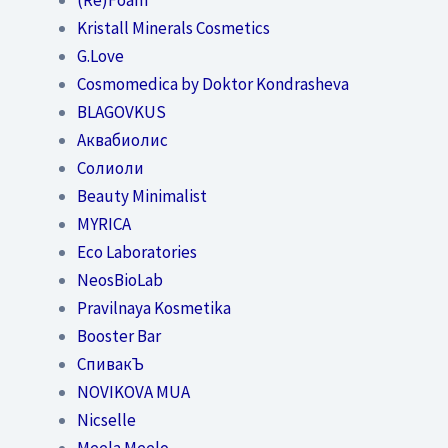
Kristall Minerals Cosmetics
G.Love
Cosmomedica by Doktor Kondrasheva
BLAGOVKUS
Аквабиолис
Солиоли
Beauty Minimalist
MYRICA
Eco Laboratories
NeosBioLab
Pravilnaya Kosmetika
Booster Bar
СпивакЪ
NOVIKOVA MUA
Nicselle
Meela Meelo