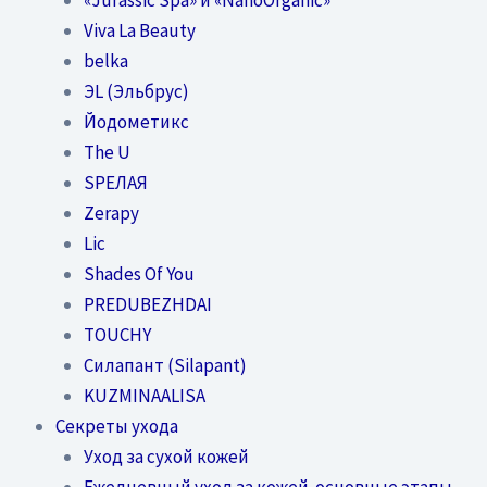
Viva La Beauty
belka
ЭL (Эльбрус)
Йодометикс
The U
SPEЛАЯ
Zerapy
Lic
Shades Of You
PREDUBEZHDAI
TOUCHY
Силапант (Silapant)
KUZMINAALISA
Секреты ухода
Уход за сухой кожей
Ежедневный уход за кожей-основные этапы