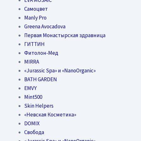
Самоцвет
Manly Pro
Greena Avocadova
Первая Монастырская здравница
ГИТТИН
Фитолон-Мед
MIRRA
«Jurassic Spa» и «NanoOrganic»
BATH GARDEN
EMVY
Mint500
Skin Helpers
«Невская Косметика»
DOMIX
Свобода
«Jurassic Spa» и «NanoOrganic»