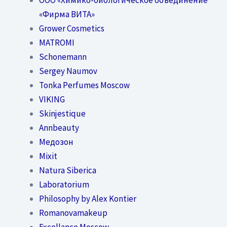
«Фирма ВИТА»
Grower Cosmetics
MATROMI
Schonemann
Sergey Naumov
Tonka Perfumes Moscow
VIKING
Skinjestique
Annbeauty
Медозон
Mixit
Natura Siberica
Laboratorium
Philosophy by Alex Kontier
Romanovamakeup
Excellance Moscow