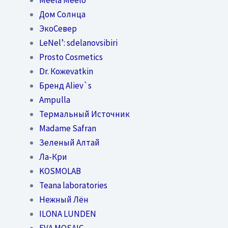
Дом Солнца
ЭкоСевер
LeNel’: sdelanovsibiri
Prosto Cosmetics
Dr. Кожеvatkin
Бренд Aliev`s
Ampulla
Термальный Источник
Madame Safran
Зеленый Алтай
Ла-Кри
KOSMOLAB
Teana laboratories
Нежный Лён
ILONA LUNDEN
EVA MOSAIC