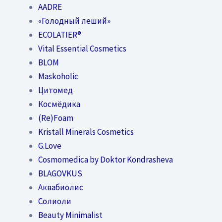
AADRE
«Голодный леший»
EСОLATIER®
Vital Essential Cosmetics
BLOM
Maskoholic
Цитомед
Космёдика
(Re)Foam
Kristall Minerals Cosmetics
G.Love
Cosmomedica by Doktor Kondrasheva
BLAGOVKUS
Аквабиолис
Солиоли
Beauty Minimalist