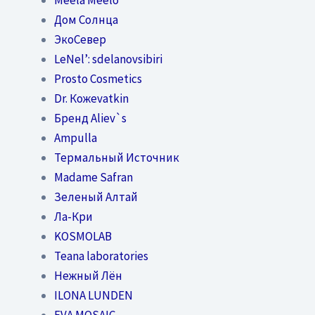
Дом Солнца
ЭкоСевер
LeNel’: sdelanovsibiri
Prosto Cosmetics
Dr. Кожеvatkin
Бренд Aliev`s
Ampulla
Термальный Источник
Madame Safran
Зеленый Алтай
Ла-Кри
KOSMOLAB
Teana laboratories
Нежный Лён
ILONA LUNDEN
EVA MOSAIC