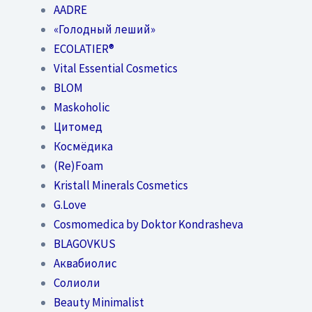
AADRE
«Голодный леший»
EСОLATIER®
Vital Essential Cosmetics
BLOM
Maskoholic
Цитомед
Космёдика
(Re)Foam
Kristall Minerals Cosmetics
G.Love
Cosmomedica by Doktor Kondrasheva
BLAGOVKUS
Аквабиолис
Солиоли
Beauty Minimalist