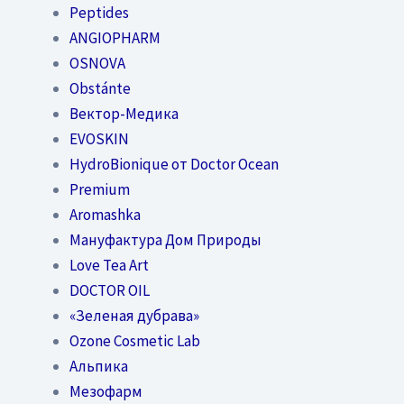
Peptides
ANGIOPHARM
OSNOVA
Obstánte
Вектор-Медика
EVOSKIN
HydroBionique от Doctor Ocean
Premium
Aromashka
Мануфактура Дом Природы
Love Tea Art
DOCTOR OIL
«Зеленая дубрава»
Ozone Cosmetic Lab
Альпика
Мезофарм