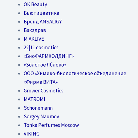
OK Beauty
Бьютицевтика
Бренд ANSALIGY
Бакздрав
M.AKLIVE
22|11 cosmetics
«БиоФАРМХОЛДИНГ»
«Золотое Яблоко»
OOO «Химико-биологическое объединение
«Фирма ВИТА»
Grower Cosmetics
MATROMI
Schonemann
Sergey Naumov
Tonka Perfumes Moscow
VIKING