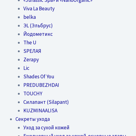
Viva La Beauty
belka
ЭL (Эльбрус)
Йодометикс
The U
SPEЛАЯ
Zerapy
Lic
Shades Of You
PREDUBEZHDAI
TOUCHY
Силапант (Silapant)
KUZMINAALISA
Секреты ухода
Уход за сухой кожей
Ежедневный уход за кожей-основные этапы