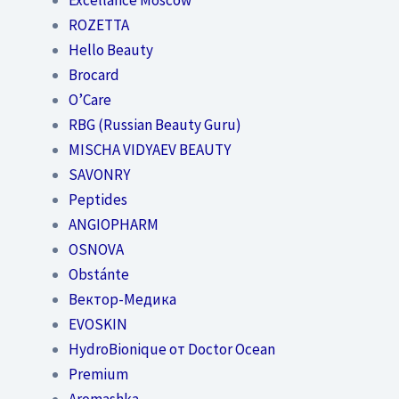
ROZETTA
Hello Beauty
Brocard
O’Care
RBG (Russian Beauty Guru)
MISCHA VIDYAEV BEAUTY
SAVONRY
Peptides
ANGIOPHARM
OSNOVA
Obstánte
Вектор-Медика
EVOSKIN
HydroBionique от Doctor Ocean
Premium
Aromashka