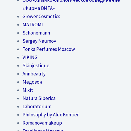
«Фирма ВИТА»
Grower Cosmetics
MATROMI
Schonemann
Sergey Naumov
Tonka Perfumes Moscow
VIKING
Skinjestique
Annbeauty
Медозон
Mixit
Natura Siberica
Laboratorium
Philosophy by Alex Kontier
Romanovamakeup
Excellance Moscow