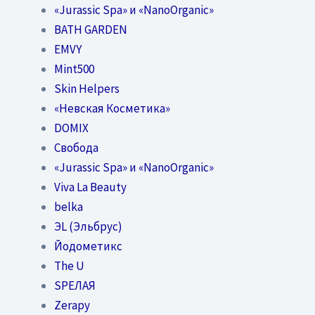
«Jurassic Spa» и «NanoOrganic»
BATH GARDEN
EMVY
Mint500
Skin Helpers
«Невская Косметика»
DOMIX
Свобода
«Jurassic Spa» и «NanoOrganic»
Viva La Beauty
belka
ЭL (Эльбрус)
Йодометикс
The U
SPEЛАЯ
Zerapy