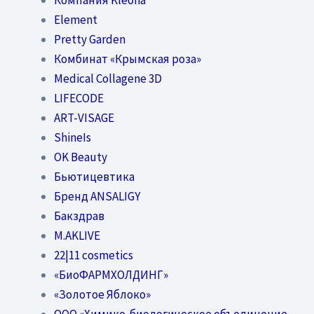
Element
Pretty Garden
Комбинат «Крымская роза»
Medical Collagene 3D
LIFECODE
ART-VISAGE
ShineIs
OK Beauty
Бьютицевтика
Бренд ANSALIGY
Бакздрав
M.AKLIVE
22|11 cosmetics
«БиоФАРМХОЛДИНГ»
«Золотое Яблоко»
OOO «Химико-биологическое объединение