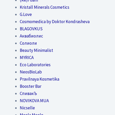
Kristall Minerals Cosmetics
G.Love
Cosmomedica by Doktor Kondrasheva
BLAGOVKUS
Аквабиолис
Солиоли
Beauty Minimalist
MYRICA
Eco Laboratories
NeosBioLab
Pravilnaya Kosmetika
Booster Bar
СпивакЪ
NOVIKOVA MUA
Nicselle
Meela Meelo