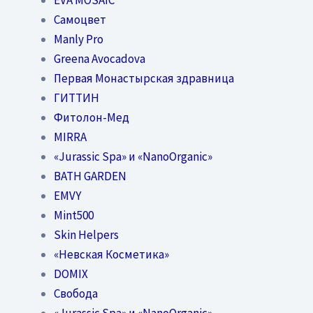
Самоцвет
Manly Pro
Greena Avocadova
Первая Монастырская здравница
ГИТТИН
Фитолон-Мед
MIRRA
«Jurassic Spa» и «NanoOrganic»
BATH GARDEN
EMVY
Mint500
Skin Helpers
«Невская Косметика»
DOMIX
Свобода
«Jurassic Spa» и «NanoOrganic»