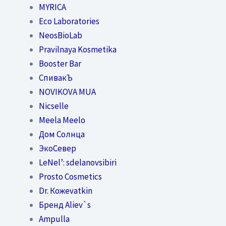
MYRICA
Eco Laboratories
NeosBioLab
Pravilnaya Kosmetika
Booster Bar
СпивакЪ
NOVIKOVA MUA
Nicselle
Meela Meelo
Дом Солнца
ЭкоСевер
LeNel’: sdelanovsibiri
Prosto Cosmetics
Dr. Кожеvatkin
Бренд Aliev`s
Ampulla