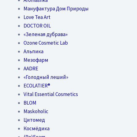
Мануфактура Дом Природы
Love Tea Art
DOCTOR OIL
«Зеленая дубрава»
Ozone Cosmetic Lab
Альпика
Мезофарм
AADRE
«Голодный леший»
EСОLATIER®
Vital Essential Cosmetics
BLOM
Maskoholic
Цитомед
Космёдика
(Re)Foam