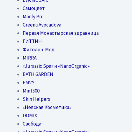
Самоцвет
Manly Pro
Greena Avocadova
Первая Монастырская здравница
ГИТТИН
Фитолон-Мед
MIRRA
«Jurassic Spa» и «NanoOrganic»
BATH GARDEN
EMVY
Mint500
Skin Helpers
«Невская Косметика»
DOMIX
Свобода
«Jurassic Spa» и «NanoOrganic»