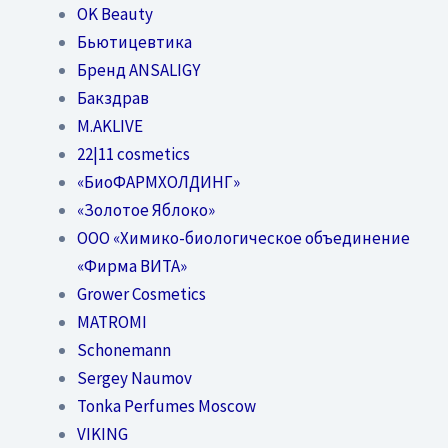
OK Beauty
Бьютицевтика
Бренд ANSALIGY
Бакздрав
M.AKLIVE
22|11 cosmetics
«БиоФАРМХОЛДИНГ»
«Золотое Яблоко»
OOO «Химико-биологическое объединение
«Фирма ВИТА»
Grower Cosmetics
MATROMI
Schonemann
Sergey Naumov
Tonka Perfumes Moscow
VIKING