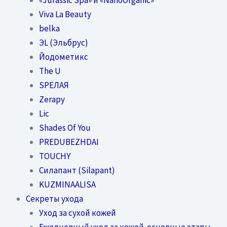
Viva La Beauty
belka
ЭL (Эльбрус)
Йодометикс
The U
SPEЛАЯ
Zerapy
Lic
Shades Of You
PREDUBEZHDAI
TOUCHY
Силапант (Silapant)
KUZMINAALISA
Секреты ухода
Уход за сухой кожей
Ежедневный уход за кожей-основные этапы