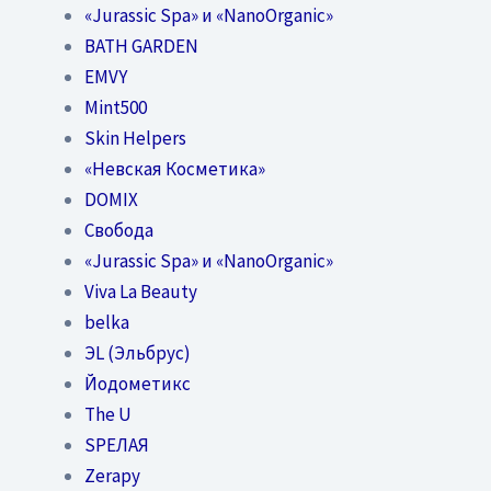
«Jurassic Spa» и «NanoOrganic»
BATH GARDEN
EMVY
Mint500
Skin Helpers
«Невская Косметика»
DOMIX
Свобода
«Jurassic Spa» и «NanoOrganic»
Viva La Beauty
belka
ЭL (Эльбрус)
Йодометикс
The U
SPEЛАЯ
Zerapy