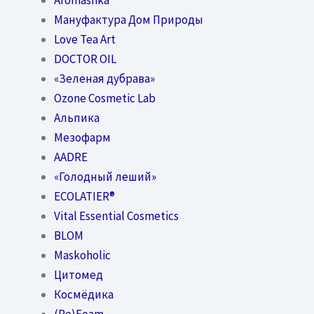
Мануфактура Дом Природы
Love Tea Art
DOCTOR OIL
«Зеленая дубрава»
Ozone Cosmetic Lab
Альпика
Мезофарм
AADRE
«Голодный леший»
EСОLATIER®
Vital Essential Cosmetics
BLOM
Maskoholic
Цитомед
Космёдика
(Re)Foam