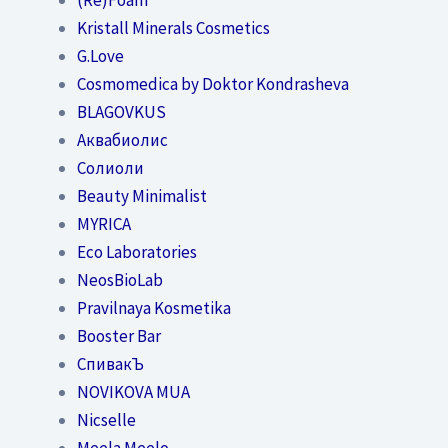
Kristall Minerals Cosmetics
G.Love
Cosmomedica by Doktor Kondrasheva
BLAGOVKUS
Аквабиолис
Солиоли
Beauty Minimalist
MYRICA
Eco Laboratories
NeosBioLab
Pravilnaya Kosmetika
Booster Bar
СпивакЪ
NOVIKOVA MUA
Nicselle
Meela Meelo