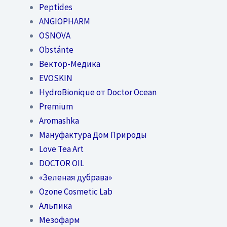
Peptides
ANGIOPHARM
OSNOVA
Obstánte
Вектор-Медика
EVOSKIN
HydroBionique от Doctor Ocean
Premium
Aromashka
Мануфактура Дом Природы
Love Tea Art
DOCTOR OIL
«Зеленая дубрава»
Ozone Cosmetic Lab
Альпика
Мезофарм