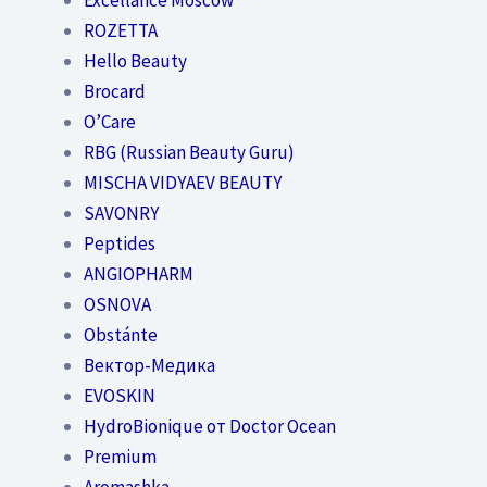
ROZETTA
Hello Beauty
Brocard
O’Care
RBG (Russian Beauty Guru)
MISCHA VIDYAEV BEAUTY
SAVONRY
Peptides
ANGIOPHARM
OSNOVA
Obstánte
Вектор-Медика
EVOSKIN
HydroBionique от Doctor Ocean
Premium
Aromashka