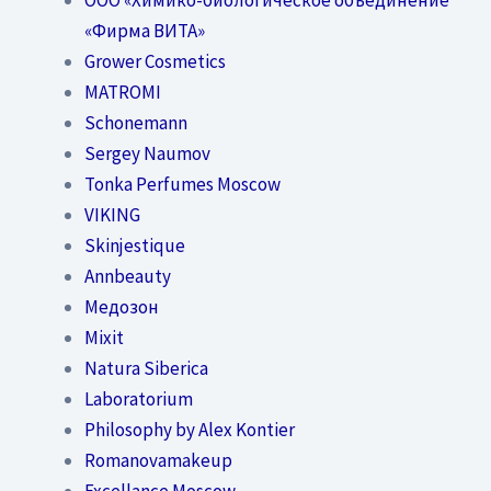
«Фирма ВИТА»
Grower Cosmetics
MATROMI
Schonemann
Sergey Naumov
Tonka Perfumes Moscow
VIKING
Skinjestique
Annbeauty
Медозон
Mixit
Natura Siberica
Laboratorium
Philosophy by Alex Kontier
Romanovamakeup
Excellance Moscow