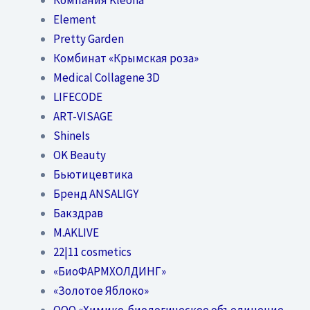
Element
Pretty Garden
Комбинат «Крымская роза»
Medical Collagene 3D
LIFECODE
ART-VISAGE
ShineIs
OK Beauty
Бьютицевтика
Бренд ANSALIGY
Бакздрав
M.AKLIVE
22|11 cosmetics
«БиоФАРМХОЛДИНГ»
«Золотое Яблоко»
OOO «Химико-биологическое объединение