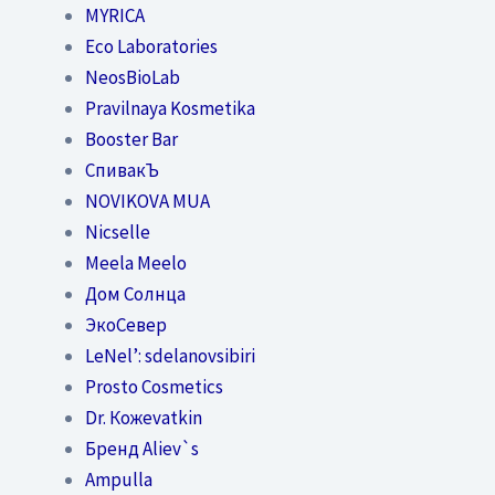
MYRICA
Eco Laboratories
NeosBioLab
Pravilnaya Kosmetika
Booster Bar
СпивакЪ
NOVIKOVA MUA
Nicselle
Meela Meelo
Дом Солнца
ЭкоСевер
LeNel’: sdelanovsibiri
Prosto Cosmetics
Dr. Кожеvatkin
Бренд Aliev`s
Ampulla