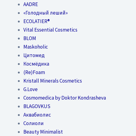
AADRE
«Голодный леший»
EСОLATIER®
Vital Essential Cosmetics
BLOM
Maskoholic
Цитомед
Космёдика
(Re)Foam
Kristall Minerals Cosmetics
G.Love
Cosmomedica by Doktor Kondrasheva
BLAGOVKUS
Аквабиолис
Солиоли
Beauty Minimalist