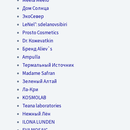
Дом Солнца
ЭкоСевер
LeNel’: sdelanovsibiri
Prosto Cosmetics
Dr. Кожеvatkin
Бренд Aliev`s
Ampulla
Термальный Источник
Madame Safran
Зеленый Алтай
Ла-Кри
KOSMOLAB
Teana laboratories
Нежный Лён
ILONA LUNDEN
EVA MOSAIC