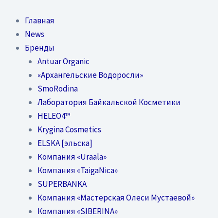
Перейти
к
Главная
содержимому
News
Бренды
Antuar Organic
«Архангельские Водоросли»
SmoRodina
Лаборатория Байкальской Косметики
HELEO4™
Krygina Cosmetics
ELSKA [эльска]
Компания «Uraala»
Компания «TaigaNica»
SUPERBANKA
Компания «Мастерская Олеси Мустаевой»
Компания «SIBERINA»