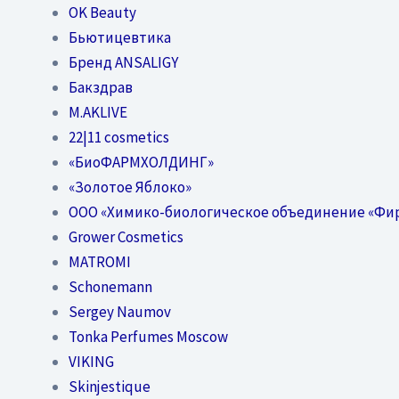
OK Beauty
Бьютицевтика
Бренд ANSALIGY
Бакздрав
M.AKLIVE
22|11 cosmetics
«БиоФАРМХОЛДИНГ»
«Золотое Яблоко»
OOO «Химико-биологическое объединение «Фи
Grower Cosmetics
MATROMI
Schonemann
Sergey Naumov
Tonka Perfumes Moscow
VIKING
Skinjestique