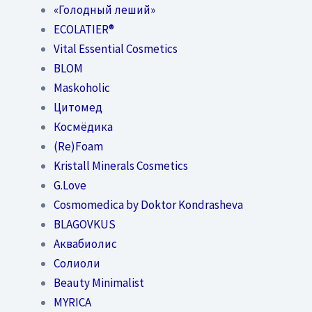
«Голодный леший»
EСОLATIER®
Vital Essential Cosmetics
BLOM
Maskoholic
Цитомед
Космёдика
(Re)Foam
Kristall Minerals Cosmetics
G.Love
Cosmomedica by Doktor Kondrasheva
BLAGOVKUS
Аквабиолис
Солиоли
Beauty Minimalist
MYRICA