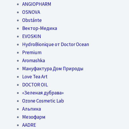
ANGIOPHARM
OSNOVA
Obstánte
Вектор-Медика
EVOSKIN
HydroBionique от Doctor Ocean
Premium
Aromashka
Мануфактура Дом Природы
Love Tea Art
DOCTOR OIL
«Зеленая дубрава»
Ozone Cosmetic Lab
Альпика
Мезофарм
AADRE