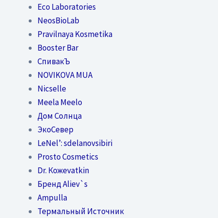
Eco Laboratories
NeosBioLab
Pravilnaya Kosmetika
Booster Bar
СпивакЪ
NOVIKOVA MUA
Nicselle
Meela Meelo
Дом Солнца
ЭкоСевер
LeNel’: sdelanovsibiri
Prosto Cosmetics
Dr. Кожеvatkin
Бренд Aliev`s
Ampulla
Термальный Источник