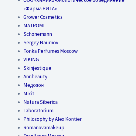
«Фирма ВИТА»
Grower Cosmetics
MATROMI
Schonemann
Sergey Naumov
Tonka Perfumes Moscow
VIKING
Skinjestique
Annbeauty
Медозон
Mixit
Natura Siberica
Laboratorium
Philosophy by Alex Kontier
Romanovamakeup
Excellance Moscow