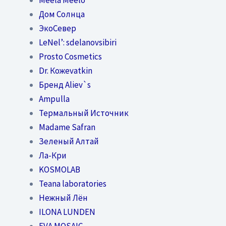
Дом Солнца
ЭкоСевер
LeNel’: sdelanovsibiri
Prosto Cosmetics
Dr. Кожеvatkin
Бренд Aliev`s
Ampulla
Термальный Источник
Madame Safran
Зеленый Алтай
Ла-Кри
KOSMOLAB
Teana laboratories
Нежный Лён
ILONA LUNDEN
EVA MOSAIC