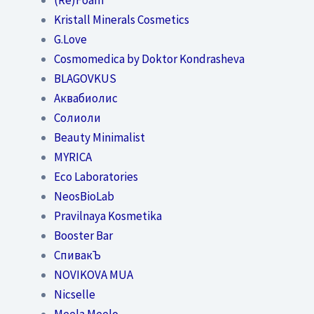
Kristall Minerals Cosmetics
G.Love
Cosmomedica by Doktor Kondrasheva
BLAGOVKUS
Аквабиолис
Солиоли
Beauty Minimalist
MYRICA
Eco Laboratories
NeosBioLab
Pravilnaya Kosmetika
Booster Bar
СпивакЪ
NOVIKOVA MUA
Nicselle
Meela Meelo