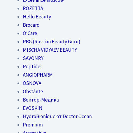
ROZETTA
Hello Beauty
Brocard
O’Care
RBG (Russian Beauty Guru)
MISCHA VIDYAEV BEAUTY
SAVONRY
Peptides
ANGIOPHARM
OSNOVA
Obstánte
Вектор-Медика
EVOSKIN
HydroBionique от Doctor Ocean
Premium
Aromashka