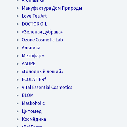
Мануфактура Дом Природы
Love Tea Art
DOCTOR OIL
«Зеленая дубрава»
Ozone Cosmetic Lab
Альпика
Мезофарм
AADRE
«Голодный леший»
EСОLATIER®
Vital Essential Cosmetics
BLOM
Maskoholic
Цитомед
Космёдика
(Re)Foam