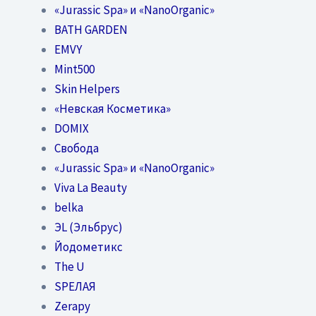
«Jurassic Spa» и «NanoOrganic»
BATH GARDEN
EMVY
Mint500
Skin Helpers
«Невская Косметика»
DOMIX
Свобода
«Jurassic Spa» и «NanoOrganic»
Viva La Beauty
belka
ЭL (Эльбрус)
Йодометикс
The U
SPEЛАЯ
Zerapy