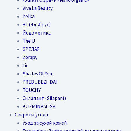
Viva La Beauty
belka
ЭL (Эльбрус)
Йодометикс
The U
SPEЛАЯ
Zerapy
Lic
Shades Of You
PREDUBEZHDAI
TOUCHY
Силапант (Silapant)
KUZMINAALISA
Секреты ухода
Уход за сухой кожей
Ежедневный уход за кожей-основные этапы