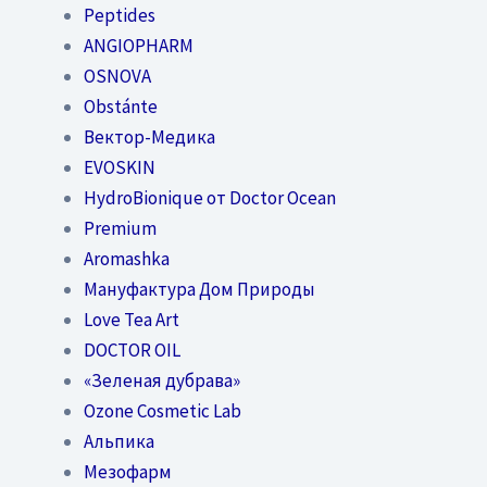
Peptides
ANGIOPHARM
OSNOVA
Obstánte
Вектор-Медика
EVOSKIN
HydroBionique от Doctor Ocean
Premium
Aromashka
Мануфактура Дом Природы
Love Tea Art
DOCTOR OIL
«Зеленая дубрава»
Ozone Cosmetic Lab
Альпика
Мезофарм