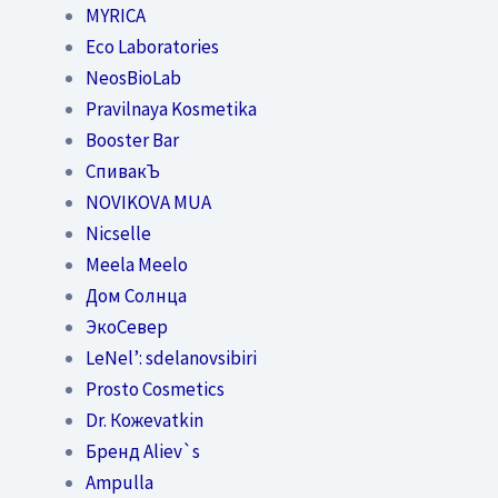
MYRICA
Eco Laboratories
NeosBioLab
Pravilnaya Kosmetika
Booster Bar
СпивакЪ
NOVIKOVA MUA
Nicselle
Meela Meelo
Дом Солнца
ЭкоСевер
LeNel’: sdelanovsibiri
Prosto Cosmetics
Dr. Кожеvatkin
Бренд Aliev`s
Ampulla