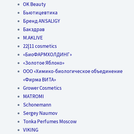
OK Beauty
Бьютицевтика
Бренд ANSALIGY
Бакздрав
M.AKLIVE
22|11 cosmetics
«БиоФАРМХОЛДИНГ»
«Золотое Яблоко»
OOO «Химико-биологическое объединение
«Фирма ВИТА»
Grower Cosmetics
MATROMI
Schonemann
Sergey Naumov
Tonka Perfumes Moscow
VIKING