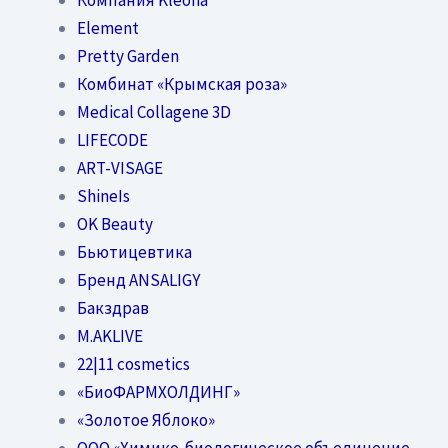
Element
Pretty Garden
Комбинат «Крымская роза»
Medical Collagene 3D
LIFECODE
ART-VISAGE
ShineIs
OK Beauty
Бьютицевтика
Бренд ANSALIGY
Бакздрав
M.AKLIVE
22|11 cosmetics
«БиоФАРМХОЛДИНГ»
«Золотое Яблоко»
OOO «Химико-биологическое объединение