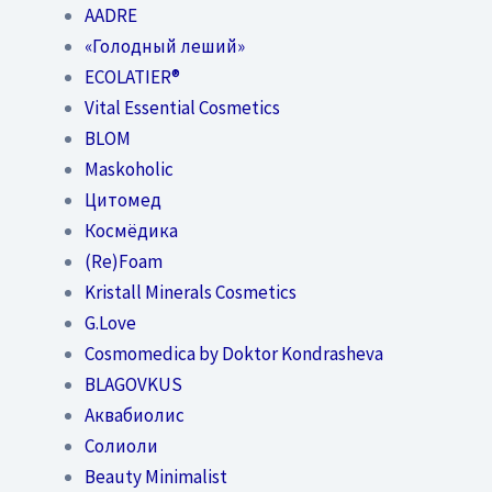
AADRE
«Голодный леший»
EСОLATIER®
Vital Essential Cosmetics
BLOM
Maskoholic
Цитомед
Космёдика
(Re)Foam
Kristall Minerals Cosmetics
G.Love
Cosmomedica by Doktor Kondrasheva
BLAGOVKUS
Аквабиолис
Солиоли
Beauty Minimalist