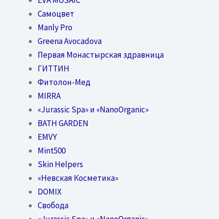
Самоцвет
Manly Pro
Greena Avocadova
Первая Монастырская здравница
ГИТТИН
Фитолон-Мед
MIRRA
«Jurassic Spa» и «NanoOrganic»
BATH GARDEN
EMVY
Mint500
Skin Helpers
«Невская Косметика»
DOMIX
Свобода
«Jurassic Spa» и «NanoOrganic»