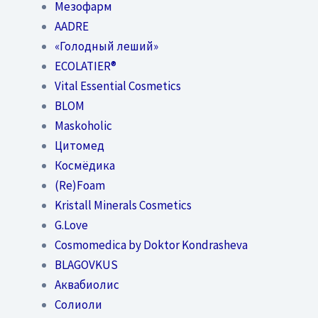
Мезофарм
AADRE
«Голодный леший»
EСОLATIER®
Vital Essential Cosmetics
BLOM
Maskoholic
Цитомед
Космёдика
(Re)Foam
Kristall Minerals Cosmetics
G.Love
Cosmomedica by Doktor Kondrasheva
BLAGOVKUS
Аквабиолис
Солиоли