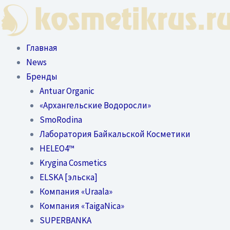
Перейти
к
содержимому
Главная
News
Бренды
Antuar Organic
«Архангельские Водоросли»
SmoRodina
Лаборатория Байкальской Косметики
HELEO4™
Krygina Cosmetics
ELSKA [эльска]
Компания «Uraala»
Компания «TaigaNica»
SUPERBANKA