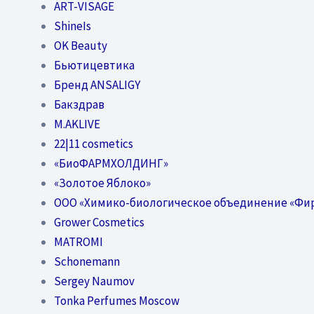
ART-VISAGE
ShineIs
OK Beauty
Бьютицевтика
Бренд ANSALIGY
Бакздрав
M.AKLIVE
22|11 cosmetics
«БиоФАРМХОЛДИНГ»
«Золотое Яблоко»
OOO «Химико-биологическое объединение «Фи
Grower Cosmetics
MATROMI
Schonemann
Sergey Naumov
Tonka Perfumes Moscow