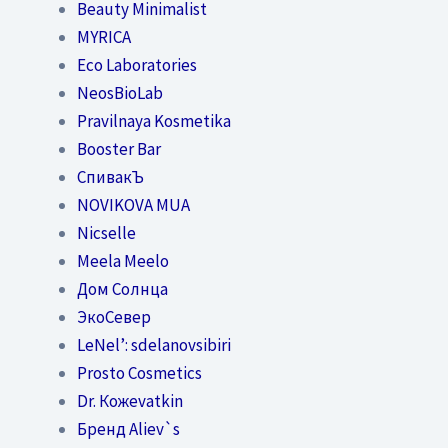
Beauty Minimalist
MYRICA
Eco Laboratories
NeosBioLab
Pravilnaya Kosmetika
Booster Bar
СпивакЪ
NOVIKOVA MUA
Nicselle
Meela Meelo
Дом Солнца
ЭкоСевер
LeNel’: sdelanovsibiri
Prosto Cosmetics
Dr. Кожеvatkin
Бренд Aliev`s