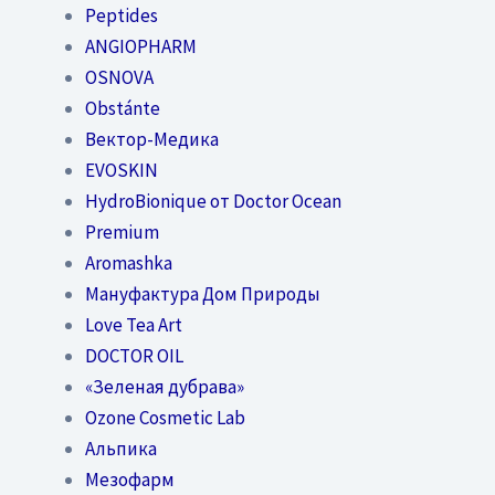
Peptides
ANGIOPHARM
OSNOVA
Obstánte
Вектор-Медика
EVOSKIN
HydroBionique от Doctor Ocean
Premium
Aromashka
Мануфактура Дом Природы
Love Tea Art
DOCTOR OIL
«Зеленая дубрава»
Ozone Cosmetic Lab
Альпика
Мезофарм