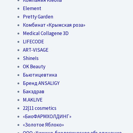
Element
Pretty Garden
Комбинат «Крымская роза»
Medical Collagene 3D
LIFECODE
ART-VISAGE
ShineIs
OK Beauty
Бьютицевтика
Бренд ANSALIGY
Бакздрав
M.AKLIVE
22|11 cosmetics
«БиоФАРМХОЛДИНГ»
«Золотое Яблоко»
OOO «Химико-биологическое объединение