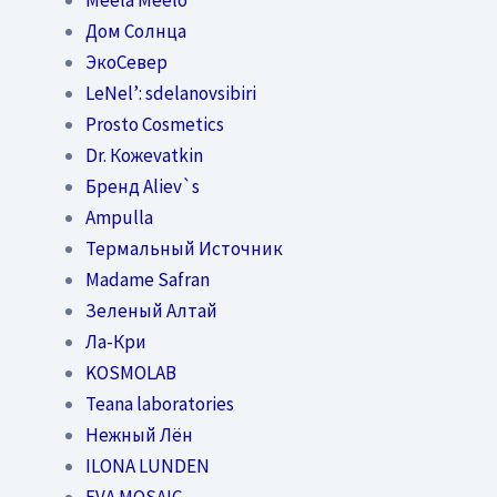
Дом Солнца
ЭкоСевер
LeNel’: sdelanovsibiri
Prosto Cosmetics
Dr. Кожеvatkin
Бренд Aliev`s
Ampulla
Термальный Источник
Madame Safran
Зеленый Алтай
Ла-Кри
KOSMOLAB
Teana laboratories
Нежный Лён
ILONA LUNDEN
EVA MOSAIC