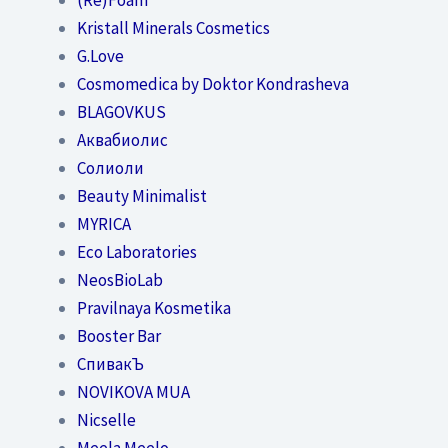
Kristall Minerals Cosmetics
G.Love
Cosmomedica by Doktor Kondrasheva
BLAGOVKUS
Аквабиолис
Солиоли
Beauty Minimalist
MYRICA
Eco Laboratories
NeosBioLab
Pravilnaya Kosmetika
Booster Bar
СпивакЪ
NOVIKOVA MUA
Nicselle
Meela Meelo