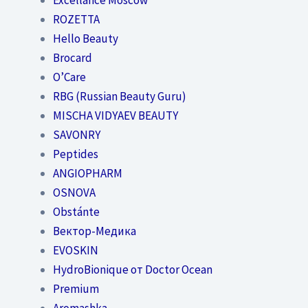
ROZETTA
Hello Beauty
Brocard
O’Care
RBG (Russian Beauty Guru)
MISCHA VIDYAEV BEAUTY
SAVONRY
Peptides
ANGIOPHARM
OSNOVA
Obstánte
Вектор-Медика
EVOSKIN
HydroBionique от Doctor Ocean
Premium
Aromashka