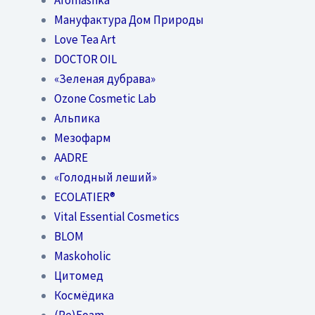
Мануфактура Дом Природы
Love Tea Art
DOCTOR OIL
«Зеленая дубрава»
Ozone Cosmetic Lab
Альпика
Мезофарм
AADRE
«Голодный леший»
EСОLATIER®
Vital Essential Cosmetics
BLOM
Maskoholic
Цитомед
Космёдика
(Re)Foam