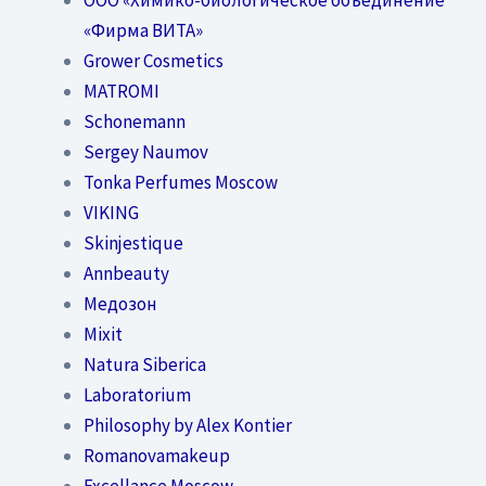
«Фирма ВИТА»
Grower Cosmetics
MATROMI
Schonemann
Sergey Naumov
Tonka Perfumes Moscow
VIKING
Skinjestique
Annbeauty
Медозон
Mixit
Natura Siberica
Laboratorium
Philosophy by Alex Kontier
Romanovamakeup
Excellance Moscow