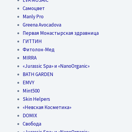
Самоцвет
Manly Pro
Greena Avocadova
Первая Монастырская здравница
ГИТТИН
Фитолон-Мед
MIRRA
«Jurassic Spa» и «NanoOrganic»
BATH GARDEN
EMVY
Mint500
Skin Helpers
«Невская Косметика»
DOMIX
Свобода
«Jurassic Spa» и «NanoOrganic»