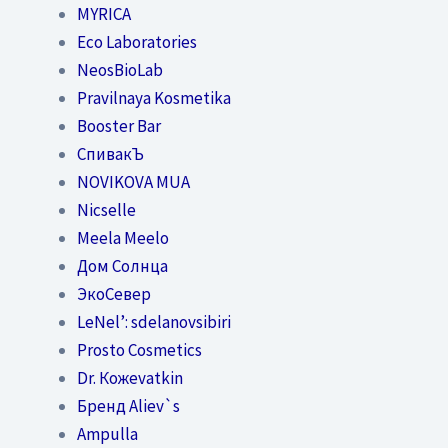
MYRICA
Eco Laboratories
NeosBioLab
Pravilnaya Kosmetika
Booster Bar
СпивакЪ
NOVIKOVA MUA
Nicselle
Meela Meelo
Дом Солнца
ЭкоСевер
LeNel’: sdelanovsibiri
Prosto Cosmetics
Dr. Кожеvatkin
Бренд Aliev`s
Ampulla