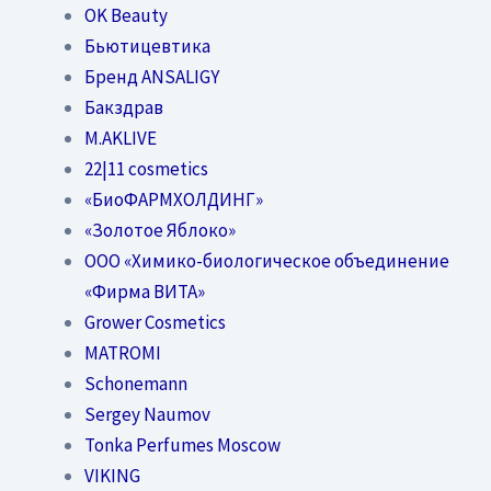
OK Beauty
Бьютицевтика
Бренд ANSALIGY
Бакздрав
M.AKLIVE
22|11 cosmetics
«БиоФАРМХОЛДИНГ»
«Золотое Яблоко»
OOO «Химико-биологическое объединение
«Фирма ВИТА»
Grower Cosmetics
MATROMI
Schonemann
Sergey Naumov
Tonka Perfumes Moscow
VIKING