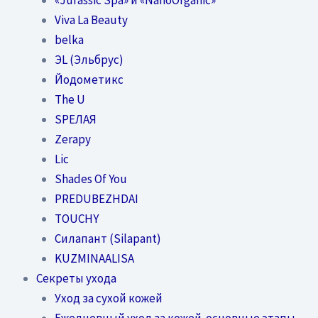
Viva La Beauty
belka
ЭL (Эльбрус)
Йодометикс
The U
SPEЛАЯ
Zerapy
Lic
Shades Of You
PREDUBEZHDAI
TOUCHY
Силапант (Silapant)
KUZMINAALISA
Секреты ухода
Уход за сухой кожей
Ежедневный уход за кожей-основные этапы