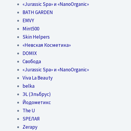
«Jurassic Spa» и «NanoOrganic»
BATH GARDEN
EMVY
Mint500
Skin Helpers
«Невская Косметика»
DOMIX
Свобода
«Jurassic Spa» и «NanoOrganic»
Viva La Beauty
belka
ЭL (Эльбрус)
Йодометикс
The U
SPEЛАЯ
Zerapy