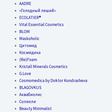
AADRE
«Голодный леший»
EСОLATIER®
Vital Essential Cosmetics
BLOM
Maskoholic
Цитомед
Космёдика
(Re)Foam
Kristall Minerals Cosmetics
G.Love
Cosmomedica by Doktor Kondrasheva
BLAGOVKUS
Аквабиолис
Солиоли
Beauty Minimalist