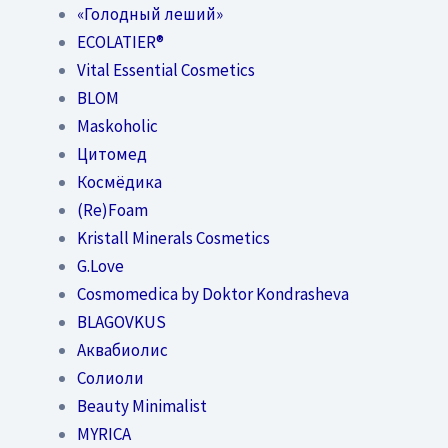
«Голодный леший»
EСОLATIER®
Vital Essential Cosmetics
BLOM
Maskoholic
Цитомед
Космёдика
(Re)Foam
Kristall Minerals Cosmetics
G.Love
Cosmomedica by Doktor Kondrasheva
BLAGOVKUS
Аквабиолис
Солиоли
Beauty Minimalist
MYRICA