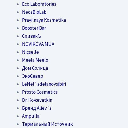
Eco Laboratories
NeosBioLab
Pravilnaya Kosmetika
Booster Bar
СпивакЪ
NOVIKOVA MUA
Nicselle
Meela Meelo
Дом Солнца
ЭкоСевер
LeNel’: sdelanovsibiri
Prosto Cosmetics
Dr. Кожеvatkin
Бренд Aliev`s
Ampulla
Термальный Источник