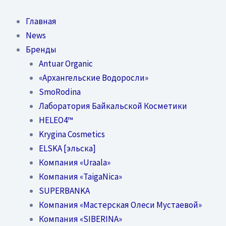
Перейти
к
Главная
содержимому
News
Бренды
Antuar Organic
«Архангельские Водоросли»
SmoRodina
Лаборатория Байкальской Косметики
HELEO4™
Krygina Cosmetics
ELSKA [эльска]
Компания «Uraala»
Компания «TaigaNica»
SUPERBANKA
Компания «Мастерская Олеси Мустаевой»
Компания «SIBERINA»