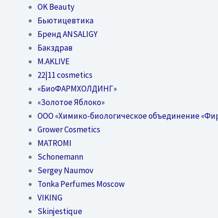
OK Beauty
Бьютицевтика
Бренд ANSALIGY
Бакздрав
M.AKLIVE
22|11 cosmetics
«БиоФАРМХОЛДИНГ»
«Золотое Яблоко»
OOO «Химико-биологическое объединение «Фи
Grower Cosmetics
MATROMI
Schonemann
Sergey Naumov
Tonka Perfumes Moscow
VIKING
Skinjestique