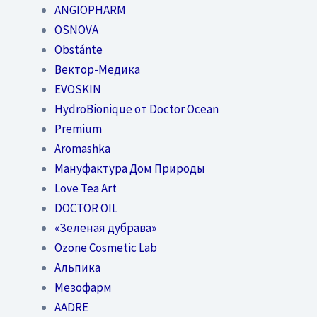
ANGIOPHARM
OSNOVA
Obstánte
Вектор-Медика
EVOSKIN
HydroBionique от Doctor Ocean
Premium
Aromashka
Мануфактура Дом Природы
Love Tea Art
DOCTOR OIL
«Зеленая дубрава»
Ozone Cosmetic Lab
Альпика
Мезофарм
AADRE