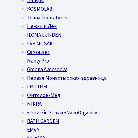
Ла-Кри
KOSMOLAB
Teana laboratories
Нежный Лён
ILONA LUNDEN
EVA MOSAIC
Самоцвет
Manly Pro
Greena Avocadova
Первая Монастырская здравница
ГИТТИН
Фитолон-Мед
MIRRA
«Jurassic Spa» и «NanoOrganic»
BATH GARDEN
EMVY