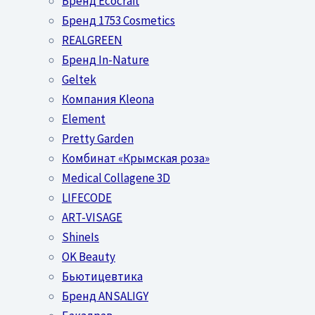
Бренд Ecocraft
Бренд 1753 Cosmetics
REALGREEN
Бренд In-Nature
Geltek
Компания Kleona
Element
Pretty Garden
Комбинат «Крымская роза»
Medical Collagene 3D
LIFECODE
ART-VISAGE
ShineIs
OK Beauty
Бьютицевтика
Бренд ANSALIGY