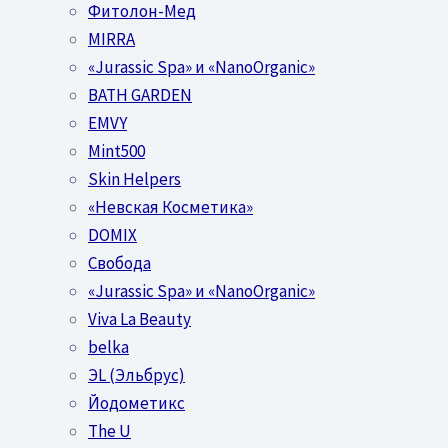
Фитолон-Мед
MIRRA
«Jurassic Spa» и «NanoOrganic»
BATH GARDEN
EMVY
Mint500
Skin Helpers
«Невская Косметика»
DOMIX
Свобода
«Jurassic Spa» и «NanoOrganic»
Viva La Beauty
belka
ЭL (Эльбрус)
Йодометикс
The U