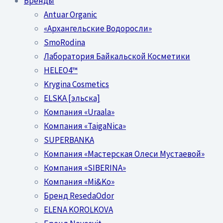
Бренды
Antuar Organic
«Архангельские Водоросли»
SmoRodina
Лаборатория Байкальской Косметики
HELEO4™
Krygina Cosmetics
ELSKA [эльска]
Компания «Uraala»
Компания «TaigaNica»
SUPERBANKA
Компания «Мастерская Олеси Мустаевой»
Компания «SIBERINA»
Компания «Mi&Ko»
Бренд ResedaOdor
ELENA KOROLKOVA