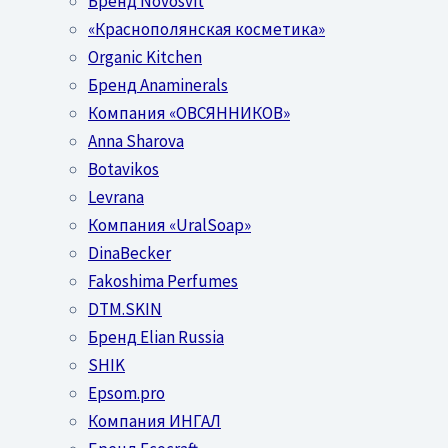
Бренд Novosvit
«Краснополянская косметика»
Organic Kitchen
Бренд Anaminerals
Компания «ОВСЯННИКОВ»
Anna Sharova
Botavikos
Levrana
Компания «UralSoap»
DinaBecker
Fakoshima Perfumes
DTM.SKIN
Бренд Elian Russia
SHIK
Epsom.pro
Компания ИНГАЛ