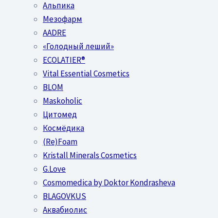
Альпика
Мезофарм
AADRE
«Голодный леший»
EСОLATIER®
Vital Essential Cosmetics
BLOM
Maskoholic
Цитомед
Космёдика
(Re)Foam
Kristall Minerals Cosmetics
G.Love
Cosmomedica by Doktor Kondrasheva
BLAGOVKUS
Аквабиолис