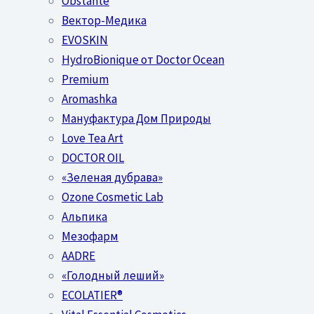
Obstánte
Вектор-Медика
EVOSKIN
HydroBionique от Doctor Ocean
Premium
Aromashka
Мануфактура Дом Природы
Love Tea Art
DOCTOR OIL
«Зеленая дубрава»
Ozone Cosmetic Lab
Альпика
Мезофарм
AADRE
«Голодный леший»
EСОLATIER®