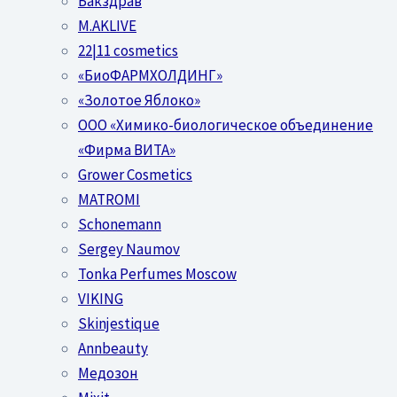
Бакздрав
M.AKLIVE
22|11 cosmetics
«БиоФАРМХОЛДИНГ»
«Золотое Яблоко»
OOO «Химико-биологическое объединение
«Фирма ВИТА»
Grower Cosmetics
MATROMI
Schonemann
Sergey Naumov
Tonka Perfumes Moscow
VIKING
Skinjestique
Annbeauty
Медозон