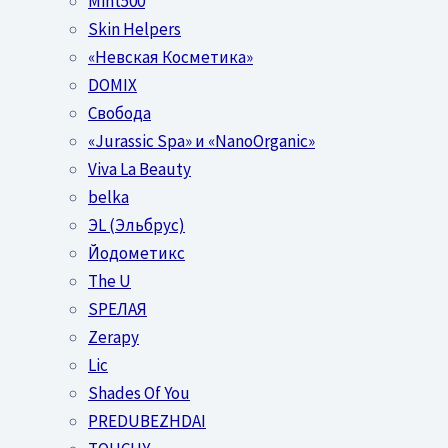
Mint500
Skin Helpers
«Невская Косметика»
DOMIX
Свобода
«Jurassic Spa» и «NanoOrganic»
Viva La Beauty
belka
ЭL (Эльбрус)
Йодометикс
The U
SPEЛАЯ
Zerapy
Lic
Shades Of You
PREDUBEZHDAI