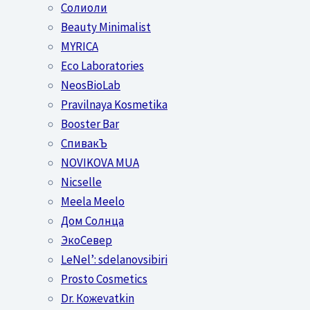
Солиоли
Beauty Minimalist
MYRICA
Eco Laboratories
NeosBioLab
Pravilnaya Kosmetika
Booster Bar
СпивакЪ
NOVIKOVA MUA
Nicselle
Meela Meelo
Дом Солнца
ЭкоСевер
LeNel’: sdelanovsibiri
Prosto Cosmetics
Dr. Кожеvatkin