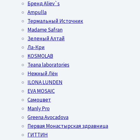
Бренд Aliev`s
Ampulla
Термальный Источник
Madame Safran
Зеленый Алтай
Ла-Кри
KOSMOLAB
Teana laboratories
Нежный Лён
ILONA LUNDEN
EVA MOSAIC
Самоцвет
Manly Pro
Greena Avocadova
Первая Монастырская здравница
ГИТТИН