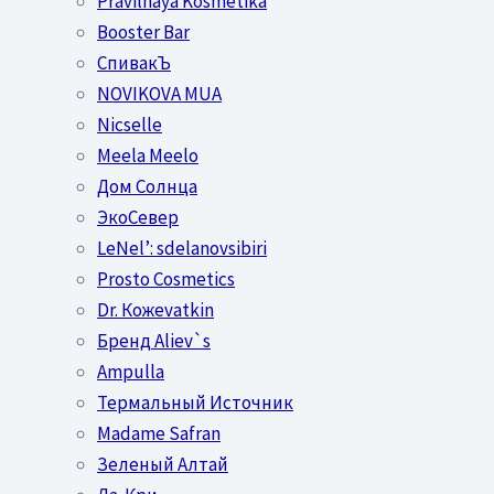
Pravilnaya Kosmetika
Booster Bar
СпивакЪ
NOVIKOVA MUA
Nicselle
Meela Meelo
Дом Солнца
ЭкоСевер
LeNel’: sdelanovsibiri
Prosto Cosmetics
Dr. Кожеvatkin
Бренд Aliev`s
Ampulla
Термальный Источник
Madame Safran
Зеленый Алтай