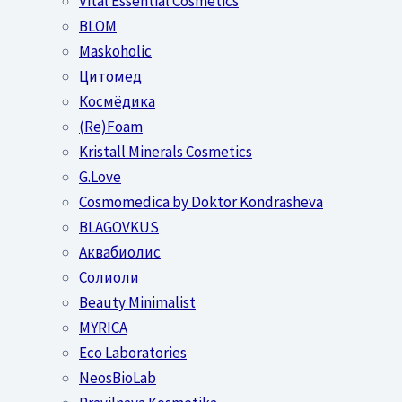
Vital Essential Cosmetics
BLOM
Maskoholic
Цитомед
Космёдика
(Re)Foam
Kristall Minerals Cosmetics
G.Love
Cosmomedica by Doktor Kondrasheva
BLAGOVKUS
Аквабиолис
Солиоли
Beauty Minimalist
MYRICA
Eco Laboratories
NeosBioLab