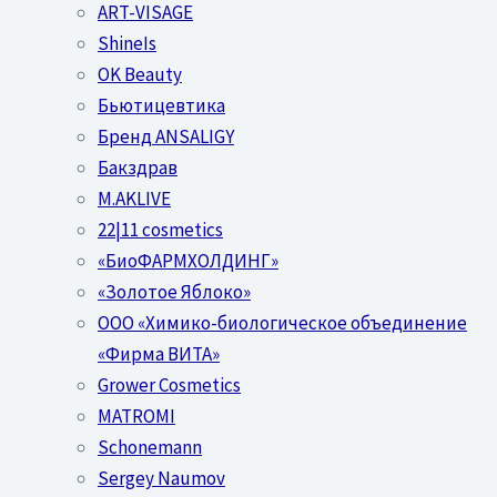
ART-VISAGE
ShineIs
OK Beauty
Бьютицевтика
Бренд ANSALIGY
Бакздрав
M.AKLIVE
22|11 cosmetics
«БиоФАРМХОЛДИНГ»
«Золотое Яблоко»
OOO «Химико-биологическое объединение
«Фирма ВИТА»
Grower Cosmetics
MATROMI
Schonemann
Sergey Naumov