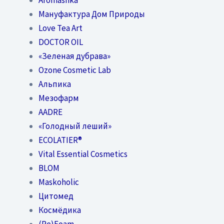
Мануфактура Дом Природы
Love Tea Art
DOCTOR OIL
«Зеленая дубрава»
Ozone Cosmetic Lab
Альпика
Мезофарм
AADRE
«Голодный леший»
EСОLATIER®
Vital Essential Cosmetics
BLOM
Maskoholic
Цитомед
Космёдика
(Re)Foam