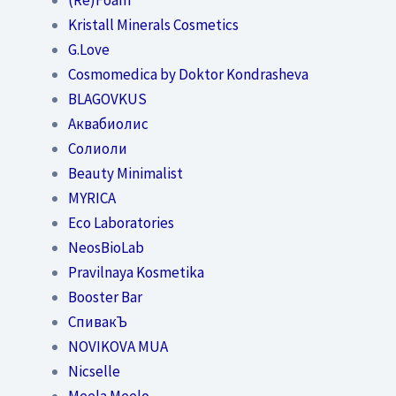
Kristall Minerals Cosmetics
G.Love
Cosmomedica by Doktor Kondrasheva
BLAGOVKUS
Аквабиолис
Солиоли
Beauty Minimalist
MYRICA
Eco Laboratories
NeosBioLab
Pravilnaya Kosmetika
Booster Bar
СпивакЪ
NOVIKOVA MUA
Nicselle
Meela Meelo