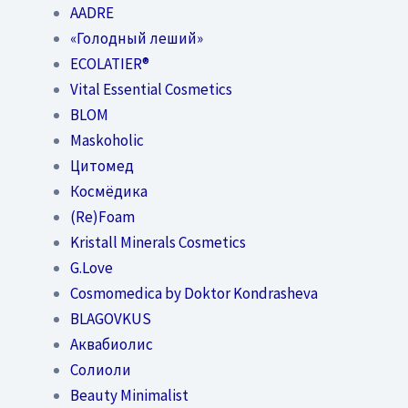
AADRE
«Голодный леший»
EСОLATIER®
Vital Essential Cosmetics
BLOM
Maskoholic
Цитомед
Космёдика
(Re)Foam
Kristall Minerals Cosmetics
G.Love
Cosmomedica by Doktor Kondrasheva
BLAGOVKUS
Аквабиолис
Солиоли
Beauty Minimalist