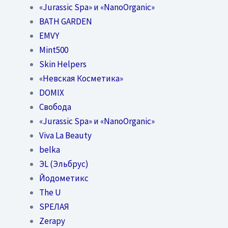
«Jurassic Spa» и «NanoOrganic»
BATH GARDEN
EMVY
Mint500
Skin Helpers
«Невская Косметика»
DOMIX
Свобода
«Jurassic Spa» и «NanoOrganic»
Viva La Beauty
belka
ЭL (Эльбрус)
Йодометикс
The U
SPEЛАЯ
Zerapy