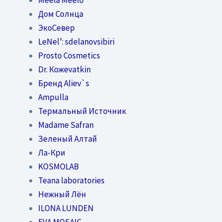
Дом Солнца
ЭкоСевер
LeNel’: sdelanovsibiri
Prosto Cosmetics
Dr. Кожеvatkin
Бренд Aliev`s
Ampulla
Термальный Источник
Madame Safran
Зеленый Алтай
Ла-Кри
KOSMOLAB
Teana laboratories
Нежный Лён
ILONA LUNDEN
EVA MOSAIC