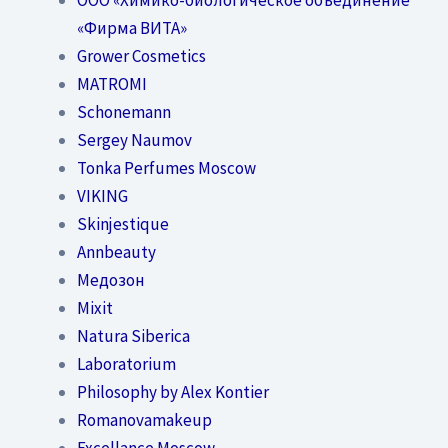
«Фирма ВИТА»
Grower Cosmetics
MATROMI
Schonemann
Sergey Naumov
Tonka Perfumes Moscow
VIKING
Skinjestique
Annbeauty
Медозон
Mixit
Natura Siberica
Laboratorium
Philosophy by Alex Kontier
Romanovamakeup
Excellance Moscow