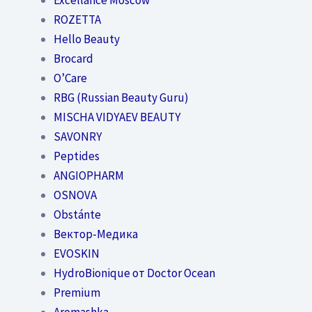
ROZETTA
Hello Beauty
Brocard
O’Care
RBG (Russian Beauty Guru)
MISCHA VIDYAEV BEAUTY
SAVONRY
Peptides
ANGIOPHARM
OSNOVA
Obstánte
Вектор-Медика
EVOSKIN
HydroBionique от Doctor Ocean
Premium
Aromashka