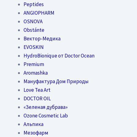
Peptides
ANGIOPHARM
OSNOVA
Obstánte
Вектор-Медика
EVOSKIN
HydroBionique от Doctor Ocean
Premium
Aromashka
Мануфактура Дом Природы
Love Tea Art
DOCTOR OIL
«Зеленая дубрава»
Ozone Cosmetic Lab
Альпика
Мезофарм