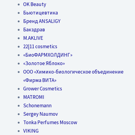
OK Beauty
Бьютицевтика
Бренд ANSALIGY
Бакздрав
M.AKLIVE
22|11 cosmetics
«БиоФАРМХОЛДИНГ»
«Золотое Яблоко»
OOO «Химико-биологическое объединение
«Фирма ВИТА»
Grower Cosmetics
MATROMI
Schonemann
Sergey Naumov
Tonka Perfumes Moscow
VIKING