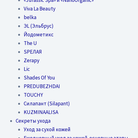
Viva La Beauty
belka
ЭL (Эльбрус)
Йодометикс
The U
SPEЛАЯ
Zerapy
Lic
Shades Of You
PREDUBEZHDAI
TOUCHY
Силапант (Silapant)
KUZMINAALISA
Секреты ухода
Уход за сухой кожей
Ежедневный уход за кожей-основные этапы