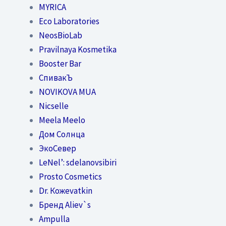
MYRICA
Eco Laboratories
NeosBioLab
Pravilnaya Kosmetika
Booster Bar
СпивакЪ
NOVIKOVA MUA
Nicselle
Meela Meelo
Дом Солнца
ЭкоСевер
LeNel’: sdelanovsibiri
Prosto Cosmetics
Dr. Кожеvatkin
Бренд Aliev`s
Ampulla