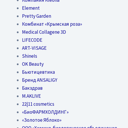
Element
Pretty Garden
Комбинат «Крымская роза»
Medical Collagene 3D
LIFECODE
ART-VISAGE
ShineIs
OK Beauty
Бьютицевтика
Бренд ANSALIGY
Бакздрав
M.AKLIVE
22|11 cosmetics
«БиоФАРМХОЛДИНГ»
«Золотое Яблоко»
OOO «Химико-биологическое объединение