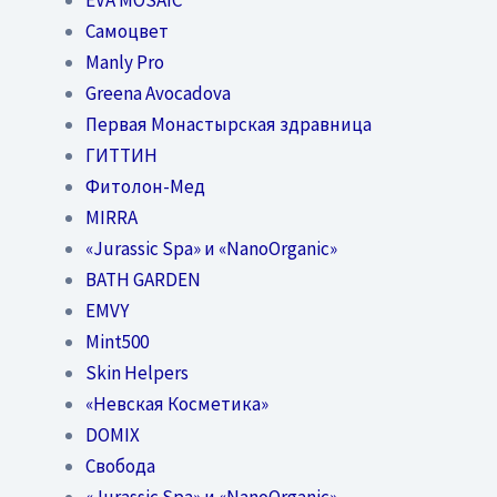
Самоцвет
Manly Pro
Greena Avocadova
Первая Монастырская здравница
ГИТТИН
Фитолон-Мед
MIRRA
«Jurassic Spa» и «NanoOrganic»
BATH GARDEN
EMVY
Mint500
Skin Helpers
«Невская Косметика»
DOMIX
Свобода
«Jurassic Spa» и «NanoOrganic»