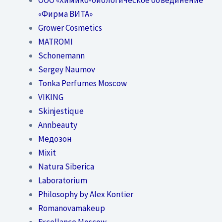
«Фирма ВИТА»
Grower Cosmetics
MATROMI
Schonemann
Sergey Naumov
Tonka Perfumes Moscow
VIKING
Skinjestique
Annbeauty
Медозон
Mixit
Natura Siberica
Laboratorium
Philosophy by Alex Kontier
Romanovamakeup
Excellance Moscow