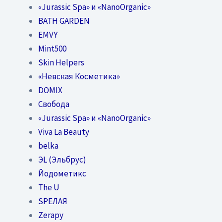
«Jurassic Spa» и «NanoOrganic»
BATH GARDEN
EMVY
Mint500
Skin Helpers
«Невская Косметика»
DOMIX
Свобода
«Jurassic Spa» и «NanoOrganic»
Viva La Beauty
belka
ЭL (Эльбрус)
Йодометикс
The U
SPEЛАЯ
Zerapy