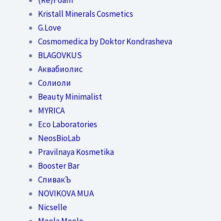
Kristall Minerals Cosmetics
G.Love
Cosmomedica by Doktor Kondrasheva
BLAGOVKUS
Аквабиолис
Солиоли
Beauty Minimalist
MYRICA
Eco Laboratories
NeosBioLab
Pravilnaya Kosmetika
Booster Bar
СпивакЪ
NOVIKOVA MUA
Nicselle
Meela Meelo