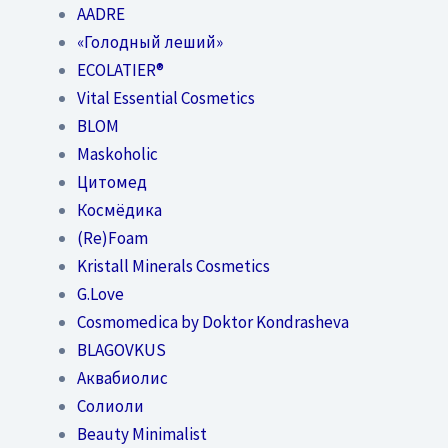
AADRE
«Голодный леший»
EСОLATIER®
Vital Essential Cosmetics
BLOM
Maskoholic
Цитомед
Космёдика
(Re)Foam
Kristall Minerals Cosmetics
G.Love
Cosmomedica by Doktor Kondrasheva
BLAGOVKUS
Аквабиолис
Солиоли
Beauty Minimalist