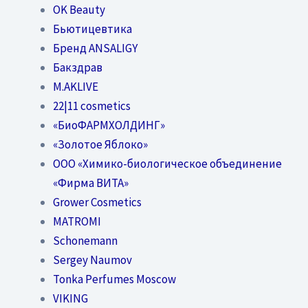
OK Beauty
Бьютицевтика
Бренд ANSALIGY
Бакздрав
M.AKLIVE
22|11 cosmetics
«БиоФАРМХОЛДИНГ»
«Золотое Яблоко»
OOO «Химико-биологическое объединение
«Фирма ВИТА»
Grower Cosmetics
MATROMI
Schonemann
Sergey Naumov
Tonka Perfumes Moscow
VIKING