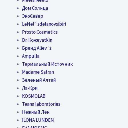
Дом Солнца
ЭкоСевер
LeNel’: sdelanovsibiri
Prosto Cosmetics
Dr. Кожеvatkin
Бренд Aliev`s
Ampulla
Термальный Источник
Madame Safran
Зеленый Алтай
Ла-Кри
KOSMOLAB
Teana laboratories
Нежный Лён
ILONA LUNDEN
EVA MOSAIC