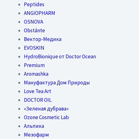
Peptides
ANGIOPHARM
OSNOVA
Obstánte
Вектор-Медика
EVOSKIN
HydroBionique от Doctor Ocean
Premium
Aromashka
Мануфактура Дом Природы
Love Tea Art
DOCTOR OIL
«Зеленая дубрава»
Ozone Cosmetic Lab
Альпика
Мезофарм