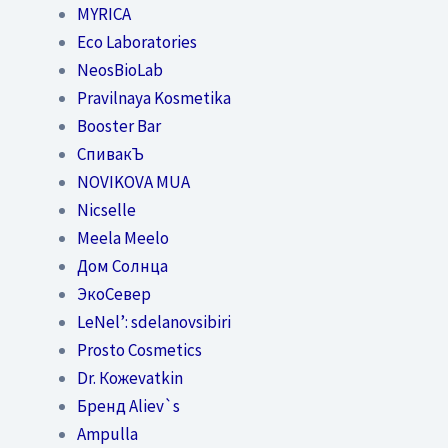
MYRICA
Eco Laboratories
NeosBioLab
Pravilnaya Kosmetika
Booster Bar
СпивакЪ
NOVIKOVA MUA
Nicselle
Meela Meelo
Дом Солнца
ЭкоСевер
LeNel’: sdelanovsibiri
Prosto Cosmetics
Dr. Кожеvatkin
Бренд Aliev`s
Ampulla