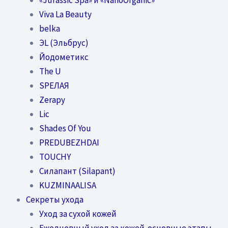
Viva La Beauty
belka
ЭL (Эльбрус)
Йодометикс
The U
SPEЛАЯ
Zerapy
Lic
Shades Of You
PREDUBEZHDAI
TOUCHY
Силапант (Silapant)
KUZMINAALISA
Секреты ухода
Уход за сухой кожей
Ежедневный уход за кожей-основные этапы