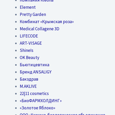
Element
Pretty Garden
Комбинат «Крымская роза»
Medical Collagene 3D
LIFECODE
ART-VISAGE
ShineIs
OK Beauty
Бьютицевтика
Бренд ANSALIGY
Бакздрав
M.AKLIVE
22|11 cosmetics
«БиоФАРМХОЛДИНГ»
«Золотое Яблоко»
OOO «Химико-биологическое объединение