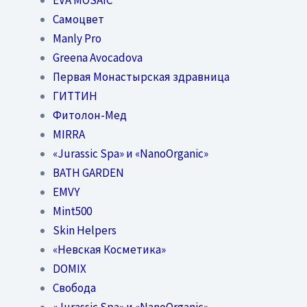
Самоцвет
Manly Pro
Greena Avocadova
Первая Монастырская здравница
ГИТТИН
Фитолон-Мед
MIRRA
«Jurassic Spa» и «NanoOrganic»
BATH GARDEN
EMVY
Mint500
Skin Helpers
«Невская Косметика»
DOMIX
Свобода
«Jurassic Spa» и «NanoOrganic»