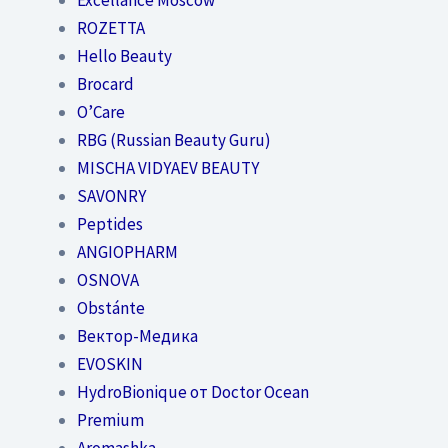
ROZETTA
Hello Beauty
Brocard
O’Care
RBG (Russian Beauty Guru)
MISCHA VIDYAEV BEAUTY
SAVONRY
Peptides
ANGIOPHARM
OSNOVA
Obstánte
Вектор-Медика
EVOSKIN
HydroBionique от Doctor Ocean
Premium
Aromashka