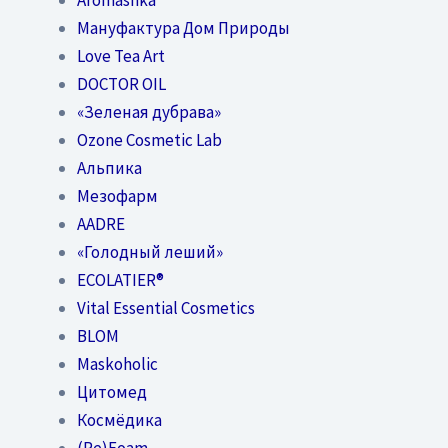
Мануфактура Дом Природы
Love Tea Art
DOCTOR OIL
«Зеленая дубрава»
Ozone Cosmetic Lab
Альпика
Мезофарм
AADRE
«Голодный леший»
EСОLATIER®
Vital Essential Cosmetics
BLOM
Maskoholic
Цитомед
Космёдика
(Re)Foam