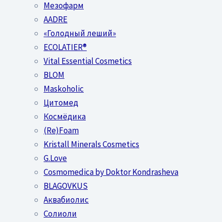
Мезофарм
AADRE
«Голодный леший»
EСОLATIER®
Vital Essential Cosmetics
BLOM
Maskoholic
Цитомед
Космёдика
(Re)Foam
Kristall Minerals Cosmetics
G.Love
Cosmomedica by Doktor Kondrasheva
BLAGOVKUS
Аквабиолис
Солиоли