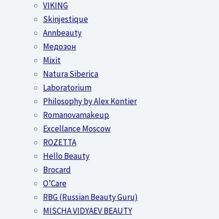
VIKING
Skinjestique
Annbeauty
Медозон
Mixit
Natura Siberica
Laboratorium
Philosophy by Alex Kontier
Romanovamakeup
Excellance Moscow
ROZETTA
Hello Beauty
Brocard
O’Care
RBG (Russian Beauty Guru)
MISCHA VIDYAEV BEAUTY