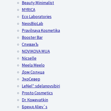
Beauty Minimalist
MYRICA
Eco Laboratories
NeosBioLab
Pravilnaya Kosmetika
Booster Bar
СпивакЪ
NOVIKOVA MUA
Nicselle
Meela Meelo
Дом Солнца
ЭкоСевер
LeNel’: sdelanovsibiri
Prosto Cosmetics
Dr. Кожеvatkin
Бренд Aliev`s