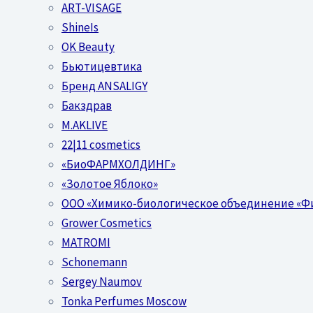
ART-VISAGE
ShineIs
OK Beauty
Бьютицевтика
Бренд ANSALIGY
Бакздрав
M.AKLIVE
22|11 cosmetics
«БиоФАРМХОЛДИНГ»
«Золотое Яблоко»
OOO «Химико-биологическое объединение «Ф
Grower Cosmetics
MATROMI
Schonemann
Sergey Naumov
Tonka Perfumes Moscow