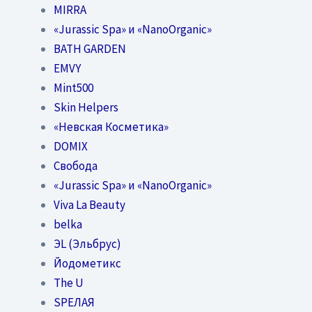
MIRRA
«Jurassic Spa» и «NanoOrganic»
BATH GARDEN
EMVY
Mint500
Skin Helpers
«Невская Косметика»
DOMIX
Свобода
«Jurassic Spa» и «NanoOrganic»
Viva La Beauty
belka
ЭL (Эльбрус)
Йодометикс
The U
SPEЛАЯ