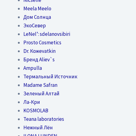
Meela Meelo
Дом Солнца
ЭкоСевер
LeNel’: sdelanovsibiri
Prosto Cosmetics
Dr. Кожеvatkin
Бренд Aliev`s
Ampulla
Термальный Источник
Madame Safran
Зеленый Алтай
Ла-Кри
KOSMOLAB
Teana laboratories
Нежный Лён
ILONA LUNDEN