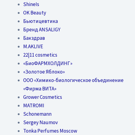
ShineIs
OK Beauty
Бьютицевтика
Бренд ANSALIGY
Бакздрав
M.AKLIVE
22|11 cosmetics
«БиоФАРМХОЛДИНГ»
«Золотое Яблоко»
OOO «Химико-биологическое объединение
«Фирма ВИТА»
Grower Cosmetics
MATROMI
Schonemann
Sergey Naumov
Tonka Perfumes Moscow