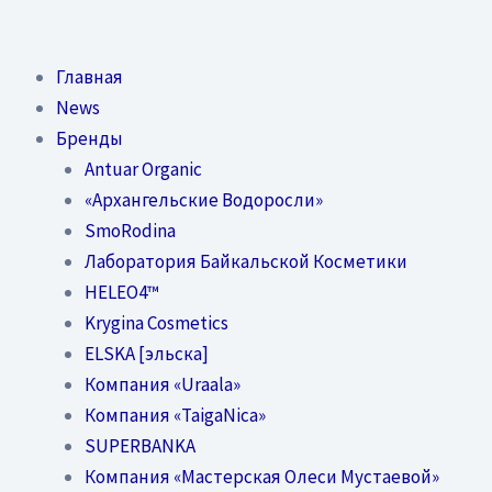
Перейти
к
содержимому
Главная
News
Бренды
Antuar Organic
«Архангельские Водоросли»
SmoRodina
Лаборатория Байкальской Косметики
HELEO4™
Krygina Cosmetics
ELSKA [эльска]
Компания «Uraala»
Компания «TaigaNica»
SUPERBANKA
Компания «Мастерская Олеси Мустаевой»