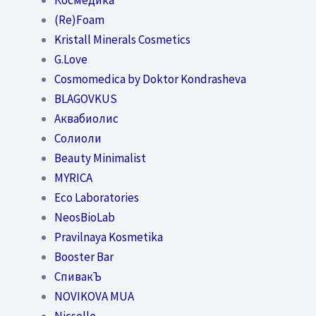
(Re)Foam
Kristall Minerals Cosmetics
G.Love
Cosmomedica by Doktor Kondrasheva
BLAGOVKUS
Аквабиолис
Солиоли
Beauty Minimalist
MYRICA
Eco Laboratories
NeosBioLab
Pravilnaya Kosmetika
Booster Bar
СпивакЪ
NOVIKOVA MUA
Nicselle