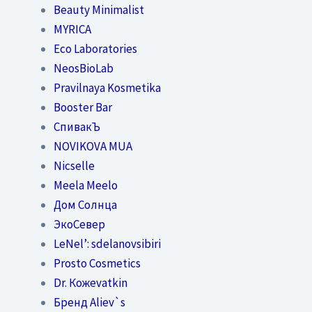
Beauty Minimalist
MYRICA
Eco Laboratories
NeosBioLab
Pravilnaya Kosmetika
Booster Bar
СпивакЪ
NOVIKOVA MUA
Nicselle
Meela Meelo
Дом Солнца
ЭкоСевер
LeNel’: sdelanovsibiri
Prosto Cosmetics
Dr. Кожеvatkin
Бренд Aliev`s