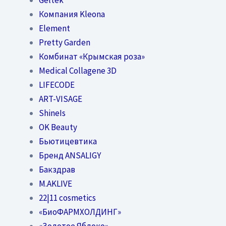
Компания Kleona
Element
Pretty Garden
Комбинат «Крымская роза»
Medical Collagene 3D
LIFECODE
ART-VISAGE
ShineIs
OK Beauty
Бьютицевтика
Бренд ANSALIGY
Бакздрав
M.AKLIVE
22|11 cosmetics
«БиоФАРМХОЛДИНГ»
«Золотое Яблоко»