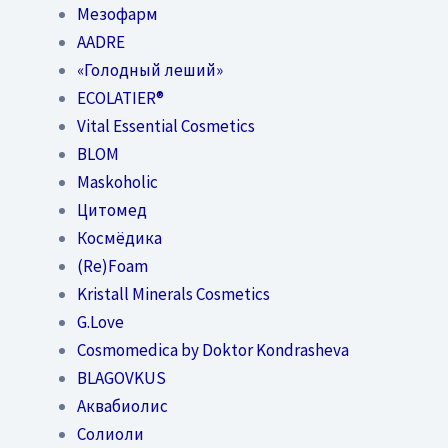
Мезофарм
AADRE
«Голодный леший»
EСОLATIER®
Vital Essential Cosmetics
BLOM
Maskoholic
Цитомед
Космёдика
(Re)Foam
Kristall Minerals Cosmetics
G.Love
Cosmomedica by Doktor Kondrasheva
BLAGOVKUS
Аквабиолис
Солиоли