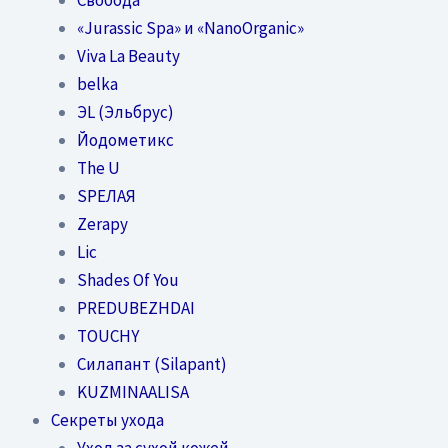
«Jurassic Spa» и «NanoOrganic»
Viva La Beauty
belka
ЭL (Эльбрус)
Йодометикс
The U
SPEЛАЯ
Zerapy
Lic
Shades Of You
PREDUBEZHDAI
TOUCHY
Силапант (Silapant)
KUZMINAALISA
Секреты ухода
Уход за сухой кожей