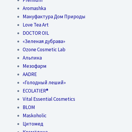
Aromashka
Мануфактура Дом Природы
Love Tea Art
DOCTOR OIL
«Зеленая дубрава»
Ozone Cosmetic Lab
Альпика
Мезофарм
AADRE
«Голодный леший»
EСОLATIER®
Vital Essential Cosmetics
BLOM
Maskoholic
Цитомед
Космёдика