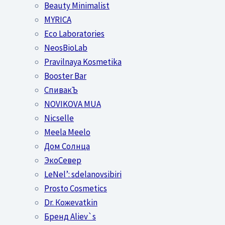
Beauty Minimalist
MYRICA
Eco Laboratories
NeosBioLab
Pravilnaya Kosmetika
Booster Bar
СпивакЪ
NOVIKOVA MUA
Nicselle
Meela Meelo
Дом Солнца
ЭкоСевер
LeNel’: sdelanovsibiri
Prosto Cosmetics
Dr. Кожеvatkin
Бренд Aliev`s