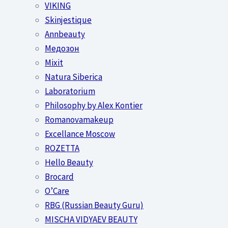
VIKING
Skinjestique
Annbeauty
Медозон
Mixit
Natura Siberica
Laboratorium
Philosophy by Alex Kontier
Romanovamakeup
Excellance Moscow
ROZETTA
Hello Beauty
Brocard
O’Care
RBG (Russian Beauty Guru)
MISCHA VIDYAEV BEAUTY