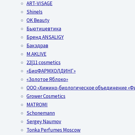
ART-VISAGE
ShineIs
OK Beauty
Бьютицевтика
Бренд ANSALIGY
Бакздрав
M.AKLIVE
22|11 cosmetics
«БиоФАРМХОЛДИНГ»
«Золотое Яблоко»
OOO «Химико-биологическое объединение «Ф
Grower Cosmetics
MATROMI
Schonemann
Sergey Naumov
Tonka Perfumes Moscow