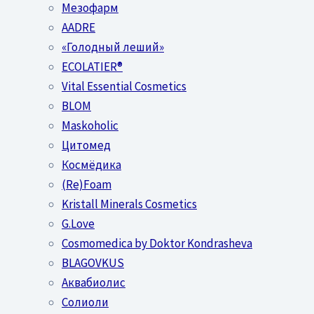
Мезофарм
AADRE
«Голодный леший»
EСОLATIER®
Vital Essential Cosmetics
BLOM
Maskoholic
Цитомед
Космёдика
(Re)Foam
Kristall Minerals Cosmetics
G.Love
Cosmomedica by Doktor Kondrasheva
BLAGOVKUS
Аквабиолис
Солиоли