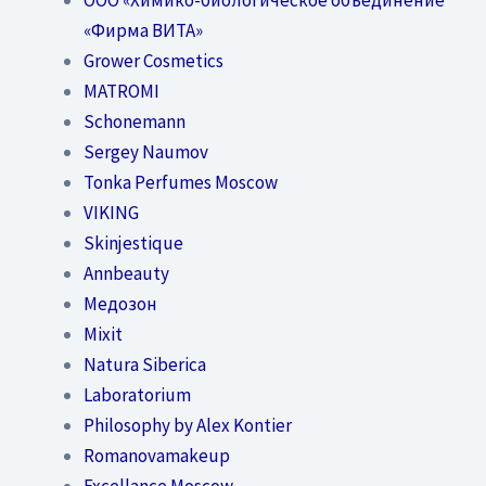
«Фирма ВИТА»
Grower Cosmetics
MATROMI
Schonemann
Sergey Naumov
Tonka Perfumes Moscow
VIKING
Skinjestique
Annbeauty
Медозон
Mixit
Natura Siberica
Laboratorium
Philosophy by Alex Kontier
Romanovamakeup
Excellance Moscow