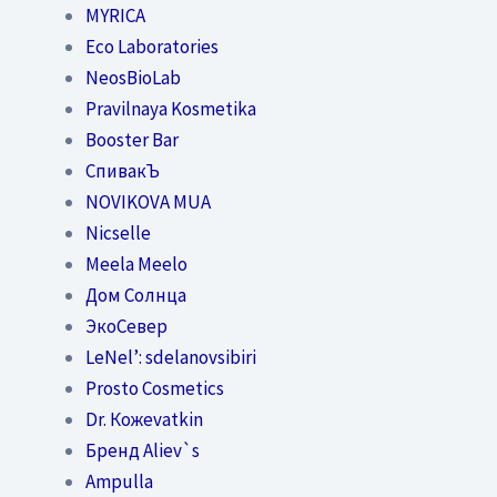
MYRICA
Eco Laboratories
NeosBioLab
Pravilnaya Kosmetika
Booster Bar
СпивакЪ
NOVIKOVA MUA
Nicselle
Meela Meelo
Дом Солнца
ЭкоСевер
LeNel’: sdelanovsibiri
Prosto Cosmetics
Dr. Кожеvatkin
Бренд Aliev`s
Ampulla