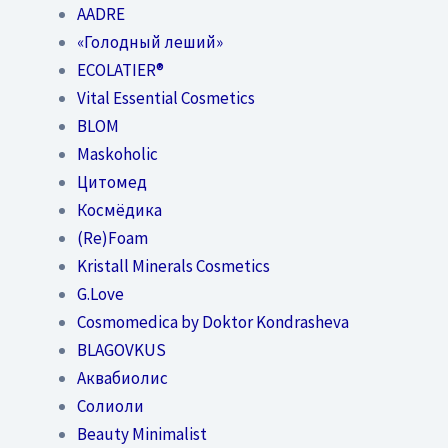
AADRE
«Голодный леший»
EСОLATIER®
Vital Essential Cosmetics
BLOM
Maskoholic
Цитомед
Космёдика
(Re)Foam
Kristall Minerals Cosmetics
G.Love
Cosmomedica by Doktor Kondrasheva
BLAGOVKUS
Аквабиолис
Солиоли
Beauty Minimalist