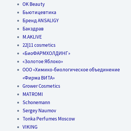
OK Beauty
Бьютицевтика
Бренд ANSALIGY
Бакздрав
M.AKLIVE
22|11 cosmetics
«БиоФАРМХОЛДИНГ»
«Золотое Яблоко»
OOO «Химико-биологическое объединение
«Фирма ВИТА»
Grower Cosmetics
MATROMI
Schonemann
Sergey Naumov
Tonka Perfumes Moscow
VIKING