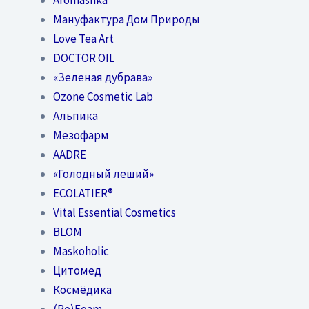
Мануфактура Дом Природы
Love Tea Art
DOCTOR OIL
«Зеленая дубрава»
Ozone Cosmetic Lab
Альпика
Мезофарм
AADRE
«Голодный леший»
EСОLATIER®
Vital Essential Cosmetics
BLOM
Maskoholic
Цитомед
Космёдика
(Re)Foam