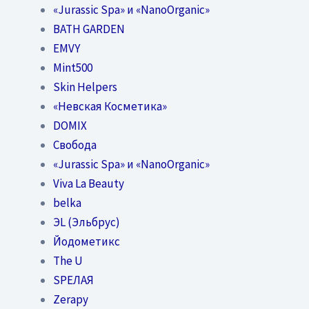
«Jurassic Spa» и «NanoOrganic»
BATH GARDEN
EMVY
Mint500
Skin Helpers
«Невская Косметика»
DOMIX
Свобода
«Jurassic Spa» и «NanoOrganic»
Viva La Beauty
belka
ЭL (Эльбрус)
Йодометикс
The U
SPEЛАЯ
Zerapy