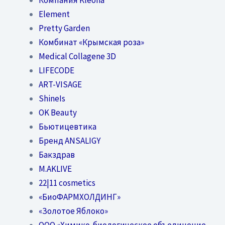
Element
Pretty Garden
Комбинат «Крымская роза»
Medical Collagene 3D
LIFECODE
ART-VISAGE
ShineIs
OK Beauty
Бьютицевтика
Бренд ANSALIGY
Бакздрав
M.AKLIVE
22|11 cosmetics
«БиоФАРМХОЛДИНГ»
«Золотое Яблоко»
OOO «Химико-биологическое объединение