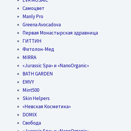
Самоцвет
Manly Pro
Greena Avocadova
Первая Монастырская здравница
ГИТТИН
Фитолон-Мед
MIRRA
«Jurassic Spa» и «NanoOrganic»
BATH GARDEN
EMVY
Mint500
Skin Helpers
«Невская Косметика»
DOMIX
Свобода
«Jurassic Spa» и «NanoOrganic»