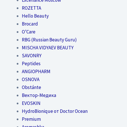
ROZETTA
Hello Beauty
Brocard
O’Care
RBG (Russian Beauty Guru)
MISCHA VIDYAEV BEAUTY
SAVONRY
Peptides
ANGIOPHARM
OSNOVA
Obstánte
Вектор-Медика
EVOSKIN
HydroBionique от Doctor Ocean
Premium
Aromashka