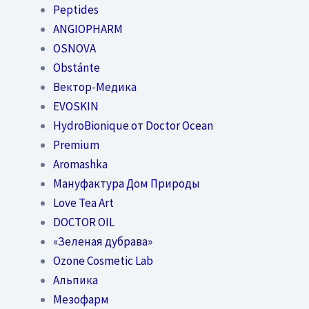
Peptides
ANGIOPHARM
OSNOVA
Obstánte
Вектор-Медика
EVOSKIN
HydroBionique от Doctor Ocean
Premium
Aromashka
Мануфактура Дом Природы
Love Tea Art
DOCTOR OIL
«Зеленая дубрава»
Ozone Cosmetic Lab
Альпика
Мезофарм