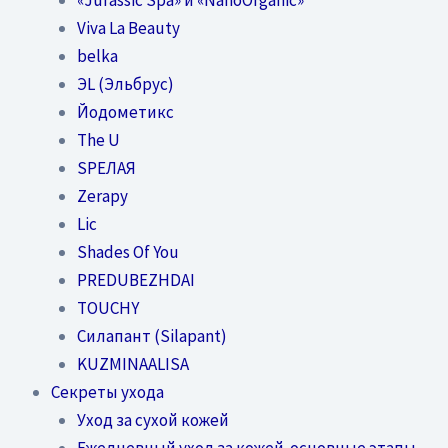
Viva La Beauty
belka
ЭL (Эльбрус)
Йодометикс
The U
SPEЛАЯ
Zerapy
Lic
Shades Of You
PREDUBEZHDAI
TOUCHY
Силапант (Silapant)
KUZMINAALISA
Секреты ухода
Уход за сухой кожей
Ежедневный уход за кожей-основные этапы