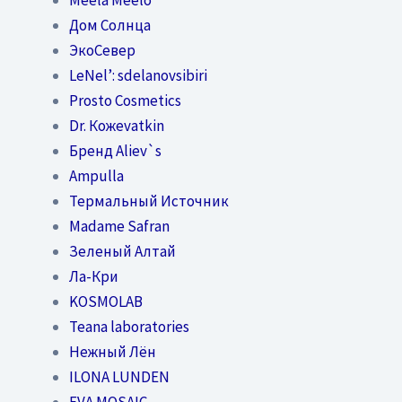
Дом Солнца
ЭкоСевер
LeNel’: sdelanovsibiri
Prosto Cosmetics
Dr. Кожеvatkin
Бренд Aliev`s
Ampulla
Термальный Источник
Madame Safran
Зеленый Алтай
Ла-Кри
KOSMOLAB
Teana laboratories
Нежный Лён
ILONA LUNDEN
EVA MOSAIC