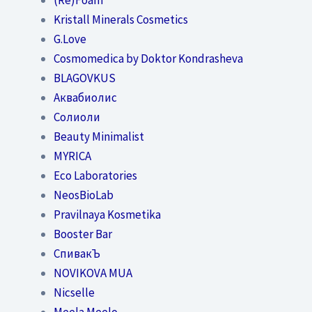
Kristall Minerals Cosmetics
G.Love
Cosmomedica by Doktor Kondrasheva
BLAGOVKUS
Аквабиолис
Солиоли
Beauty Minimalist
MYRICA
Eco Laboratories
NeosBioLab
Pravilnaya Kosmetika
Booster Bar
СпивакЪ
NOVIKOVA MUA
Nicselle
Meela Meelo