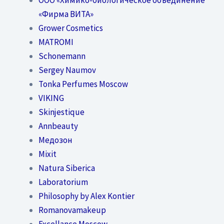
«Фирма ВИТА»
Grower Cosmetics
MATROMI
Schonemann
Sergey Naumov
Tonka Perfumes Moscow
VIKING
Skinjestique
Annbeauty
Медозон
Mixit
Natura Siberica
Laboratorium
Philosophy by Alex Kontier
Romanovamakeup
Excellance Moscow