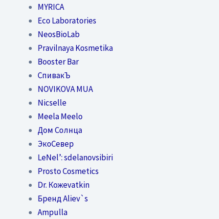
MYRICA
Eco Laboratories
NeosBioLab
Pravilnaya Kosmetika
Booster Bar
СпивакЪ
NOVIKOVA MUA
Nicselle
Meela Meelo
Дом Солнца
ЭкоСевер
LeNel’: sdelanovsibiri
Prosto Cosmetics
Dr. Кожеvatkin
Бренд Aliev`s
Ampulla