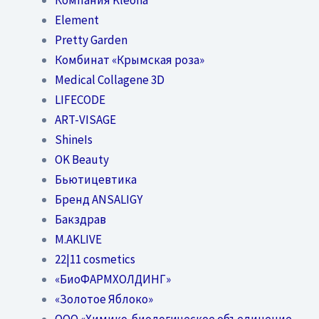
Element
Pretty Garden
Комбинат «Крымская роза»
Medical Collagene 3D
LIFECODE
ART-VISAGE
ShineIs
OK Beauty
Бьютицевтика
Бренд ANSALIGY
Бакздрав
M.AKLIVE
22|11 cosmetics
«БиоФАРМХОЛДИНГ»
«Золотое Яблоко»
OOO «Химико-биологическое объединение