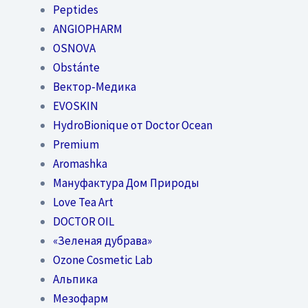
Peptides
ANGIOPHARM
OSNOVA
Obstánte
Вектор-Медика
EVOSKIN
HydroBionique от Doctor Ocean
Premium
Aromashka
Мануфактура Дом Природы
Love Tea Art
DOCTOR OIL
«Зеленая дубрава»
Ozone Cosmetic Lab
Альпика
Мезофарм