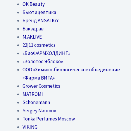
OK Beauty
Бьютицевтика
Бренд ANSALIGY
Бакздрав
M.AKLIVE
22|11 cosmetics
«БиоФАРМХОЛДИНГ»
«Золотое Яблоко»
OOO «Химико-биологическое объединение
«Фирма ВИТА»
Grower Cosmetics
MATROMI
Schonemann
Sergey Naumov
Tonka Perfumes Moscow
VIKING