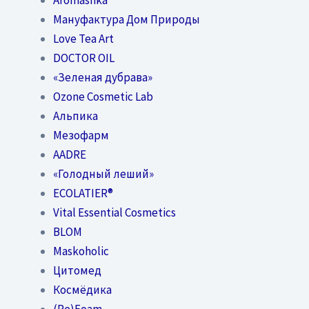
Мануфактура Дом Природы
Love Tea Art
DOCTOR OIL
«Зеленая дубрава»
Ozone Cosmetic Lab
Альпика
Мезофарм
AADRE
«Голодный леший»
EСОLATIER®
Vital Essential Cosmetics
BLOM
Maskoholic
Цитомед
Космёдика
(Re)Foam