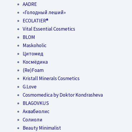
AADRE
«Голодный леший»
EСОLATIER®
Vital Essential Cosmetics
BLOM
Maskoholic
Цитомед
Космёдика
(Re)Foam
Kristall Minerals Cosmetics
G.Love
Cosmomedica by Doktor Kondrasheva
BLAGOVKUS
Аквабиолис
Солиоли
Beauty Minimalist