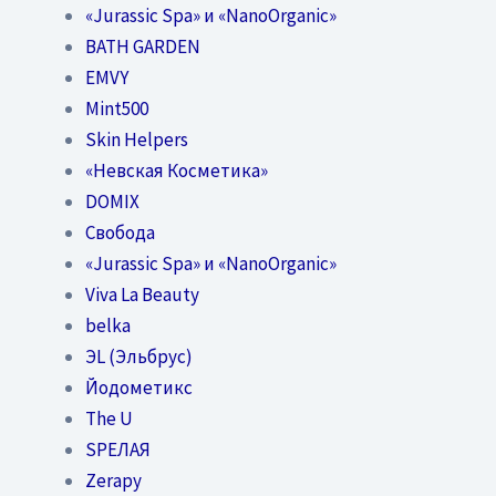
«Jurassic Spa» и «NanoOrganic»
BATH GARDEN
EMVY
Mint500
Skin Helpers
«Невская Косметика»
DOMIX
Свобода
«Jurassic Spa» и «NanoOrganic»
Viva La Beauty
belka
ЭL (Эльбрус)
Йодометикс
The U
SPEЛАЯ
Zerapy