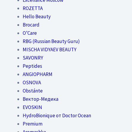
ROZETTA
Hello Beauty
Brocard
O’Care
RBG (Russian Beauty Guru)
MISCHA VIDYAEV BEAUTY
SAVONRY
Peptides
ANGIOPHARM
OSNOVA
Obstánte
Вектор-Медика
EVOSKIN
HydroBionique от Doctor Ocean
Premium
Aromashka