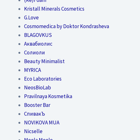
Kristall Minerals Cosmetics
G.Love
Cosmomedica by Doktor Kondrasheva
BLAGOVKUS
Аквабиолис
Солиоли
Beauty Minimalist
MYRICA
Eco Laboratories
NeosBioLab
Pravilnaya Kosmetika
Booster Bar
СпивакЪ
NOVIKOVA MUA
Nicselle
Meela Meelo