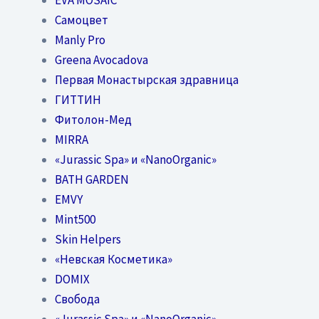
Самоцвет
Manly Pro
Greena Avocadova
Первая Монастырская здравница
ГИТТИН
Фитолон-Мед
MIRRA
«Jurassic Spa» и «NanoOrganic»
BATH GARDEN
EMVY
Mint500
Skin Helpers
«Невская Косметика»
DOMIX
Свобода
«Jurassic Spa» и «NanoOrganic»