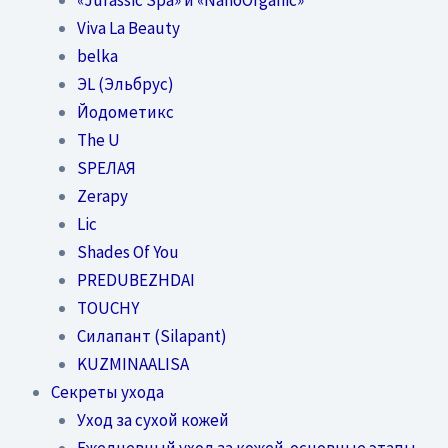
Viva La Beauty
belka
ЭL (Эльбрус)
Йодометикс
The U
SPEЛАЯ
Zerapy
Lic
Shades Of You
PREDUBEZHDAI
TOUCHY
Силапант (Silapant)
KUZMINAALISA
Секреты ухода
Уход за сухой кожей
Ежедневный уход за кожей-основные этапы