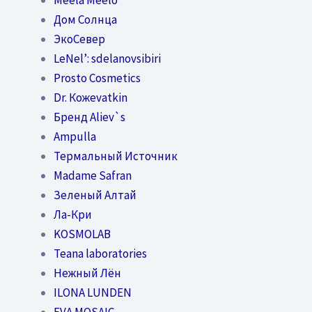
Дом Солнца
ЭкоСевер
LeNel’: sdelanovsibiri
Prosto Cosmetics
Dr. Кожеvatkin
Бренд Aliev`s
Ampulla
Термальный Источник
Madame Safran
Зеленый Алтай
Ла-Кри
KOSMOLAB
Teana laboratories
Нежный Лён
ILONA LUNDEN
EVA MOSAIC