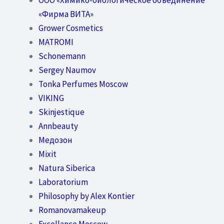
«Фирма ВИТА»
Grower Cosmetics
MATROMI
Schonemann
Sergey Naumov
Tonka Perfumes Moscow
VIKING
Skinjestique
Annbeauty
Медозон
Mixit
Natura Siberica
Laboratorium
Philosophy by Alex Kontier
Romanovamakeup
Excellance Moscow