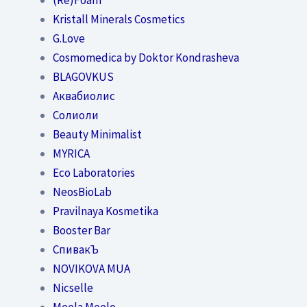
Kristall Minerals Cosmetics
G.Love
Cosmomedica by Doktor Kondrasheva
BLAGOVKUS
Аквабиолис
Солиоли
Beauty Minimalist
MYRICA
Eco Laboratories
NeosBioLab
Pravilnaya Kosmetika
Booster Bar
СпивакЪ
NOVIKOVA MUA
Nicselle
Meela Meelo