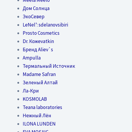
Дом Солнца
ЭкоСевер
LeNel’: sdelanovsibiri
Prosto Cosmetics
Dr. Кожеvatkin
Бренд Aliev`s
Ampulla
Термальный Источник
Madame Safran
Зеленый Алтай
Ла-Кри
KOSMOLAB
Teana laboratories
Нежный Лён
ILONA LUNDEN
EVA MOSAIC