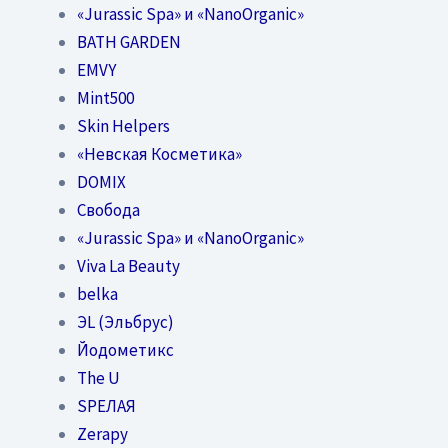
«Jurassic Spa» и «NanoOrganic»
BATH GARDEN
EMVY
Mint500
Skin Helpers
«Невская Косметика»
DOMIX
Свобода
«Jurassic Spa» и «NanoOrganic»
Viva La Beauty
belka
ЭL (Эльбрус)
Йодометикс
The U
SPEЛАЯ
Zerapy