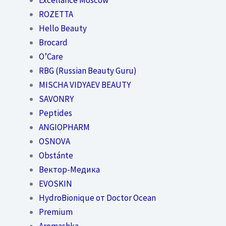
ROZETTA
Hello Beauty
Brocard
O’Care
RBG (Russian Beauty Guru)
MISCHA VIDYAEV BEAUTY
SAVONRY
Peptides
ANGIOPHARM
OSNOVA
Obstánte
Вектор-Медика
EVOSKIN
HydroBionique от Doctor Ocean
Premium
Aromashka