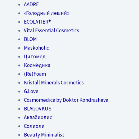
AADRE
«Голодный леший»
EСОLATIER®
Vital Essential Cosmetics
BLOM
Maskoholic
Цитомед
Космёдика
(Re)Foam
Kristall Minerals Cosmetics
G.Love
Cosmomedica by Doktor Kondrasheva
BLAGOVKUS
Аквабиолис
Солиоли
Beauty Minimalist