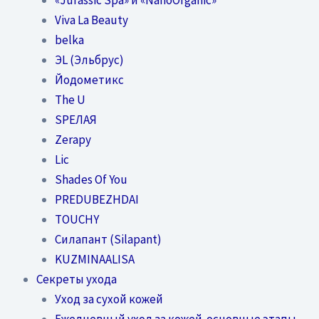
Viva La Beauty
belka
ЭL (Эльбрус)
Йодометикс
The U
SPEЛАЯ
Zerapy
Lic
Shades Of You
PREDUBEZHDAI
TOUCHY
Силапант (Silapant)
KUZMINAALISA
Секреты ухода
Уход за сухой кожей
Ежедневный уход за кожей-основные этапы