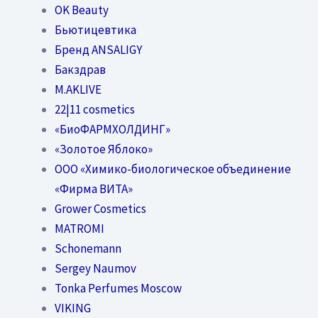
OK Beauty
Бьютицевтика
Бренд ANSALIGY
Бакздрав
M.AKLIVE
22|11 cosmetics
«БиоФАРМХОЛДИНГ»
«Золотое Яблоко»
OOO «Химико-биологическое объединение
«Фирма ВИТА»
Grower Cosmetics
MATROMI
Schonemann
Sergey Naumov
Tonka Perfumes Moscow
VIKING