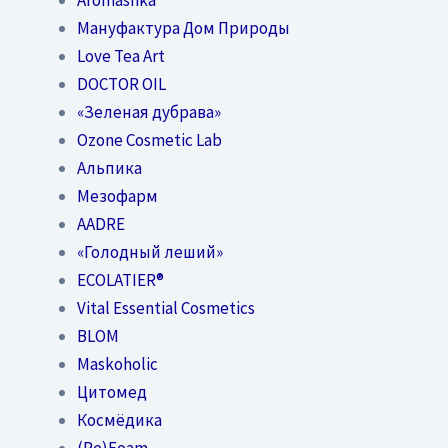
Мануфактура Дом Природы
Love Tea Art
DOCTOR OIL
«Зеленая дубрава»
Ozone Cosmetic Lab
Альпика
Мезофарм
AADRE
«Голодный леший»
EСОLATIER®
Vital Essential Cosmetics
BLOM
Maskoholic
Цитомед
Космёдика
(Re)Foam