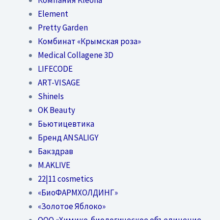
Element
Pretty Garden
Комбинат «Крымская роза»
Medical Collagene 3D
LIFECODE
ART-VISAGE
ShineIs
OK Beauty
Бьютицевтика
Бренд ANSALIGY
Бакздрав
M.AKLIVE
22|11 cosmetics
«БиоФАРМХОЛДИНГ»
«Золотое Яблоко»
OOO «Химико-биологическое объединение