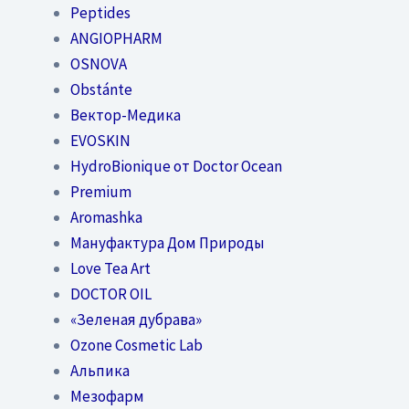
Peptides
ANGIOPHARM
OSNOVA
Obstánte
Вектор-Медика
EVOSKIN
HydroBionique от Doctor Ocean
Premium
Aromashka
Мануфактура Дом Природы
Love Tea Art
DOCTOR OIL
«Зеленая дубрава»
Ozone Cosmetic Lab
Альпика
Мезофарм