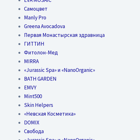
Самоцвет
Manly Pro
Greena Avocadova
Первая Монастырская здравница
ГИТТИН
Фитолон-Мед
MIRRA
«Jurassic Spa» и «NanoOrganic»
BATH GARDEN
EMVY
Mint500
Skin Helpers
«Невская Косметика»
DOMIX
Свобода
«Jurassic Spa» и «NanoOrganic»