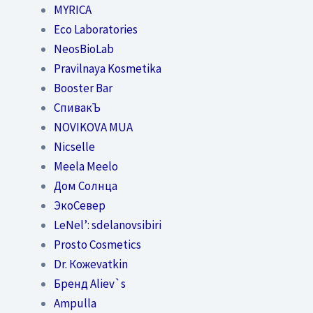
MYRICA
Eco Laboratories
NeosBioLab
Pravilnaya Kosmetika
Booster Bar
СпивакЪ
NOVIKOVA MUA
Nicselle
Meela Meelo
Дом Солнца
ЭкоСевер
LeNel’: sdelanovsibiri
Prosto Cosmetics
Dr. Кожеvatkin
Бренд Aliev`s
Ampulla