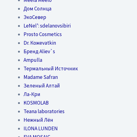
Дом Солнца
ЭкоСевер
LeNel’: sdelanovsibiri
Prosto Cosmetics
Dr. Кожеvatkin
Бренд Aliev`s
Ampulla
Термальный Источник
Madame Safran
Зеленый Алтай
Ла-Кри
KOSMOLAB
Teana laboratories
Нежный Лён
ILONA LUNDEN
EVA MOSAIC