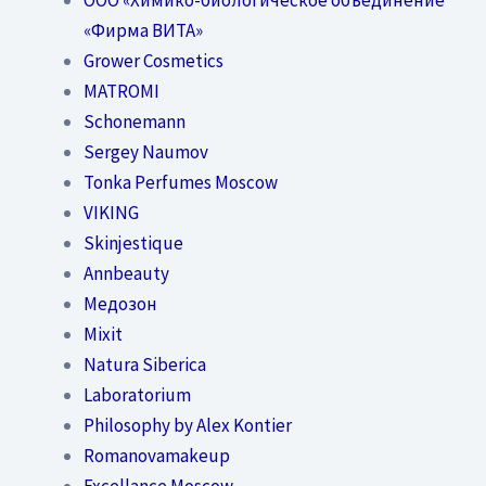
«Фирма ВИТА»
Grower Cosmetics
MATROMI
Schonemann
Sergey Naumov
Tonka Perfumes Moscow
VIKING
Skinjestique
Annbeauty
Медозон
Mixit
Natura Siberica
Laboratorium
Philosophy by Alex Kontier
Romanovamakeup
Excellance Moscow