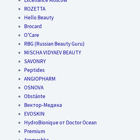
ROZETTA
Hello Beauty
Brocard
O’Care
RBG (Russian Beauty Guru)
MISCHA VIDYAEV BEAUTY
SAVONRY
Peptides
ANGIOPHARM
OSNOVA
Obstánte
Вектор-Медика
EVOSKIN
HydroBionique от Doctor Ocean
Premium
Aromashka