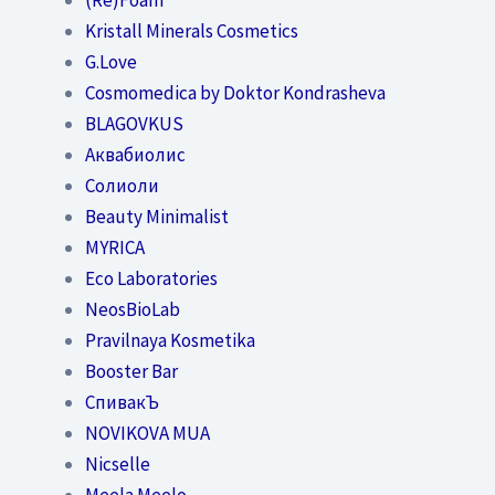
Kristall Minerals Cosmetics
G.Love
Cosmomedica by Doktor Kondrasheva
BLAGOVKUS
Аквабиолис
Солиоли
Beauty Minimalist
MYRICA
Eco Laboratories
NeosBioLab
Pravilnaya Kosmetika
Booster Bar
СпивакЪ
NOVIKOVA MUA
Nicselle
Meela Meelo