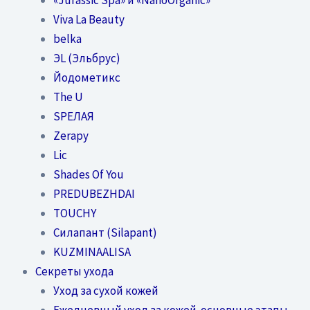
Viva La Beauty
belka
ЭL (Эльбрус)
Йодометикс
The U
SPEЛАЯ
Zerapy
Lic
Shades Of You
PREDUBEZHDAI
TOUCHY
Силапант (Silapant)
KUZMINAALISA
Секреты ухода
Уход за сухой кожей
Ежедневный уход за кожей-основные этапы