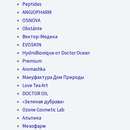
Peptides
ANGIOPHARM
OSNOVA
Obstánte
Вектор-Медика
EVOSKIN
HydroBionique от Doctor Ocean
Premium
Aromashka
Мануфактура Дом Природы
Love Tea Art
DOCTOR OIL
«Зеленая дубрава»
Ozone Cosmetic Lab
Альпика
Мезофарм