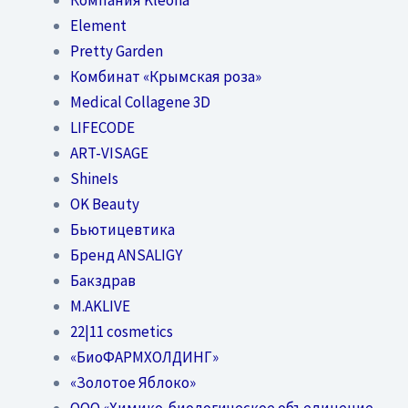
Element
Pretty Garden
Комбинат «Крымская роза»
Medical Collagene 3D
LIFECODE
ART-VISAGE
ShineIs
OK Beauty
Бьютицевтика
Бренд ANSALIGY
Бакздрав
M.AKLIVE
22|11 cosmetics
«БиоФАРМХОЛДИНГ»
«Золотое Яблоко»
OOO «Химико-биологическое объединение