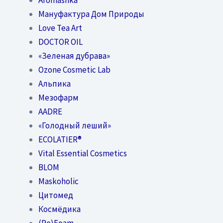
Мануфактура Дом Природы
Love Tea Art
DOCTOR OIL
«Зеленая дубрава»
Ozone Cosmetic Lab
Альпика
Мезофарм
AADRE
«Голодный леший»
EСОLATIER®
Vital Essential Cosmetics
BLOM
Maskoholic
Цитомед
Космёдика
(Re)Foam