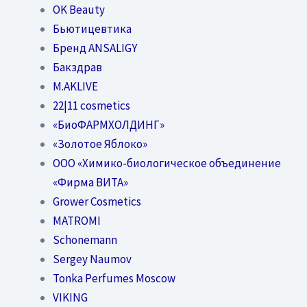
OK Beauty
Бьютицевтика
Бренд ANSALIGY
Бакздрав
M.AKLIVE
22|11 cosmetics
«БиоФАРМХОЛДИНГ»
«Золотое Яблоко»
OOO «Химико-биологическое объединение
«Фирма ВИТА»
Grower Cosmetics
MATROMI
Schonemann
Sergey Naumov
Tonka Perfumes Moscow
VIKING