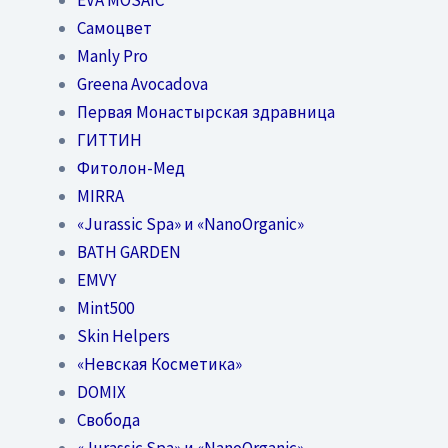
Самоцвет
Manly Pro
Greena Avocadova
Первая Монастырская здравница
ГИТТИН
Фитолон-Мед
MIRRA
«Jurassic Spa» и «NanoOrganic»
BATH GARDEN
EMVY
Mint500
Skin Helpers
«Невская Косметика»
DOMIX
Свобода
«Jurassic Spa» и «NanoOrganic»