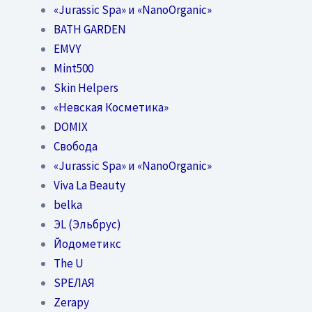
«Jurassic Spa» и «NanoOrganic»
BATH GARDEN
EMVY
Mint500
Skin Helpers
«Невская Косметика»
DOMIX
Свобода
«Jurassic Spa» и «NanoOrganic»
Viva La Beauty
belka
ЭL (Эльбрус)
Йодометикс
The U
SPEЛАЯ
Zerapy