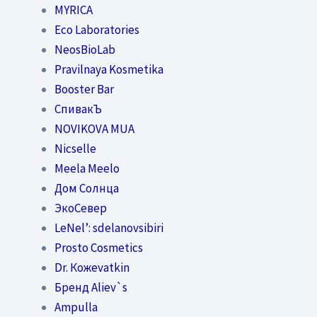
MYRICA
Eco Laboratories
NeosBioLab
Pravilnaya Kosmetika
Booster Bar
СпивакЪ
NOVIKOVA MUA
Nicselle
Meela Meelo
Дом Солнца
ЭкоСевер
LeNel’: sdelanovsibiri
Prosto Cosmetics
Dr. Кожеvatkin
Бренд Aliev`s
Ampulla