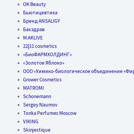
OK Beauty
Бьютицевтика
Бренд ANSALIGY
Бакздрав
M.AKLIVE
22|11 cosmetics
«БиоФАРМХОЛДИНГ»
«Золотое Яблоко»
OOO «Химико-биологическое объединение «Фи
Grower Cosmetics
MATROMI
Schonemann
Sergey Naumov
Tonka Perfumes Moscow
VIKING
Skinjestique