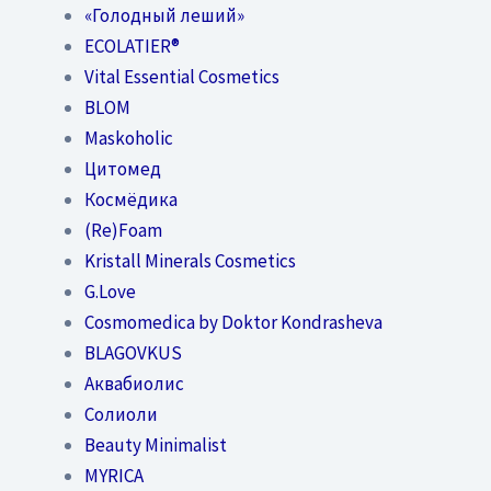
«Голодный леший»
EСОLATIER®
Vital Essential Cosmetics
BLOM
Maskoholic
Цитомед
Космёдика
(Re)Foam
Kristall Minerals Cosmetics
G.Love
Cosmomedica by Doktor Kondrasheva
BLAGOVKUS
Аквабиолис
Солиоли
Beauty Minimalist
MYRICA