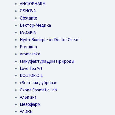
ANGIOPHARM
OSNOVA
Obstánte
Вектор-Медика
EVOSKIN
HydroBionique от Doctor Ocean
Premium
Aromashka
Мануфактура Дом Природы
Love Tea Art
DOCTOR OIL
«Зеленая дубрава»
Ozone Cosmetic Lab
Альпика
Мезофарм
AADRE