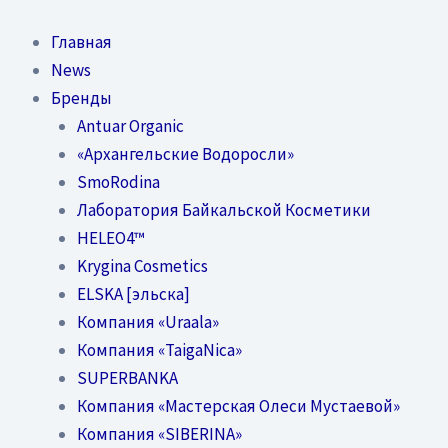
Перейти
к
Главная
содержимому
News
Бренды
Antuar Organic
«Архангельские Водоросли»
SmoRodina
Лаборатория Байкальской Косметики
HELEO4™
Krygina Cosmetics
ELSKA [эльска]
Компания «Uraala»
Компания «TaigaNica»
SUPERBANKA
Компания «Мастерская Олеси Мустаевой»
Компания «SIBERINA»