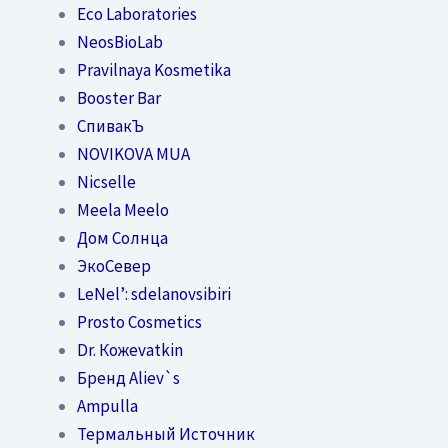
Eco Laboratories
NeosBioLab
Pravilnaya Kosmetika
Booster Bar
СпивакЪ
NOVIKOVA MUA
Nicselle
Meela Meelo
Дом Солнца
ЭкоСевер
LeNel’: sdelanovsibiri
Prosto Cosmetics
Dr. Кожеvatkin
Бренд Aliev`s
Ampulla
Термальный Источник