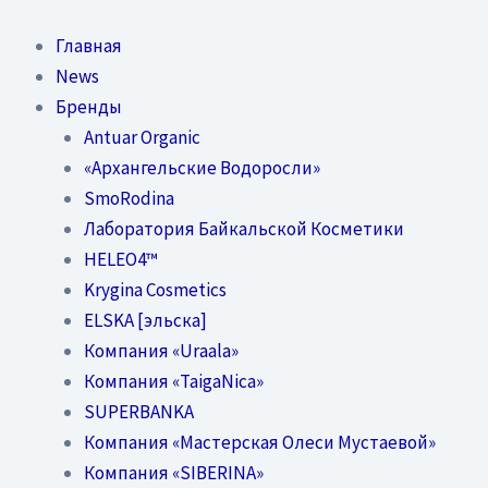
Перейти
к
Главная
содержимому
News
Бренды
Antuar Organic
«Архангельские Водоросли»
SmoRodina
Лаборатория Байкальской Косметики
HELEO4™
Krygina Cosmetics
ELSKA [эльска]
Компания «Uraala»
Компания «TaigaNica»
SUPERBANKA
Компания «Мастерская Олеси Мустаевой»
Компания «SIBERINA»