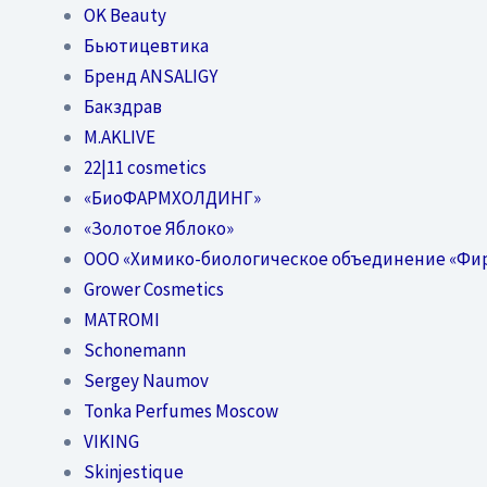
OK Beauty
Бьютицевтика
Бренд ANSALIGY
Бакздрав
M.AKLIVE
22|11 cosmetics
«БиоФАРМХОЛДИНГ»
«Золотое Яблоко»
OOO «Химико-биологическое объединение «Фи
Grower Cosmetics
MATROMI
Schonemann
Sergey Naumov
Tonka Perfumes Moscow
VIKING
Skinjestique