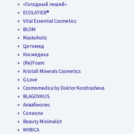
«Голодный леший»
EСОLATIER®
Vital Essential Cosmetics
BLOM
Maskoholic
Цитомед
Космёдика
(Re)Foam
Kristall Minerals Cosmetics
G.Love
Cosmomedica by Doktor Kondrasheva
BLAGOVKUS
Аквабиолис
Солиоли
Beauty Minimalist
MYRICA