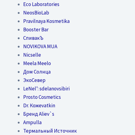
Eco Laboratories
NeosBioLab
Pravilnaya Kosmetika
Booster Bar
СпивакЪ
NOVIKOVA MUA
Nicselle
Meela Meelo
Дом Солнца
ЭкоСевер
LeNel’: sdelanovsibiri
Prosto Cosmetics
Dr. Кожеvatkin
Бренд Aliev`s
Ampulla
Термальный Источник