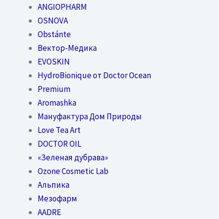
ANGIOPHARM
OSNOVA
Obstánte
Вектор-Медика
EVOSKIN
HydroBionique от Doctor Ocean
Premium
Aromashka
Мануфактура Дом Природы
Love Tea Art
DOCTOR OIL
«Зеленая дубрава»
Ozone Cosmetic Lab
Альпика
Мезофарм
AADRE