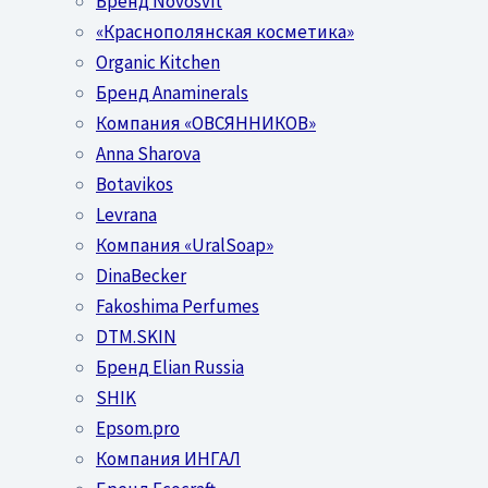
Бренд Novosvit
«Краснополянская косметика»
Organic Kitchen
Бренд Anaminerals
Компания «ОВСЯННИКОВ»
Anna Sharova
Botavikos
Levrana
Компания «UralSoap»
DinaBecker
Fakoshima Perfumes
DTM.SKIN
Бренд Elian Russia
SHIK
Epsom.pro
Компания ИНГАЛ