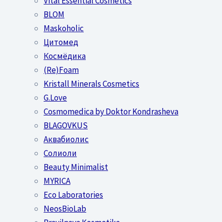
Vital Essential Cosmetics
BLOM
Maskoholic
Цитомед
Космёдика
(Re)Foam
Kristall Minerals Cosmetics
G.Love
Cosmomedica by Doktor Kondrasheva
BLAGOVKUS
Аквабиолис
Солиоли
Beauty Minimalist
MYRICA
Eco Laboratories
NeosBioLab