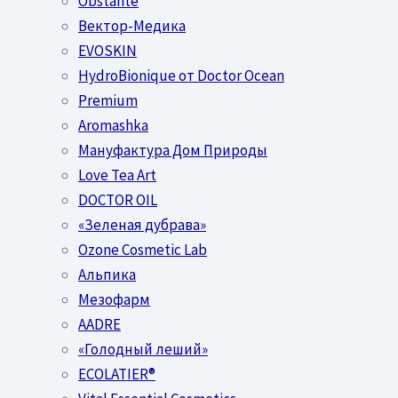
Obstánte
Вектор-Медика
EVOSKIN
HydroBionique от Doctor Ocean
Premium
Aromashka
Мануфактура Дом Природы
Love Tea Art
DOCTOR OIL
«Зеленая дубрава»
Ozone Cosmetic Lab
Альпика
Мезофарм
AADRE
«Голодный леший»
EСОLATIER®