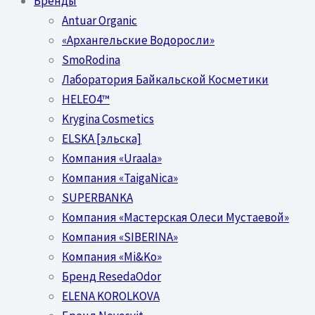
Бренды
Antuar Organic
«Архангельские Водоросли»
SmoRodina
Лаборатория Байкальской Косметики
HELEO4™
Krygina Cosmetics
ELSKA [эльска]
Компания «Uraala»
Компания «TaigaNica»
SUPERBANKA
Компания «Мастерская Олеси Мустаевой»
Компания «SIBERINA»
Компания «Mi&Ko»
Бренд ResedaOdor
ELENA KOROLKOVA