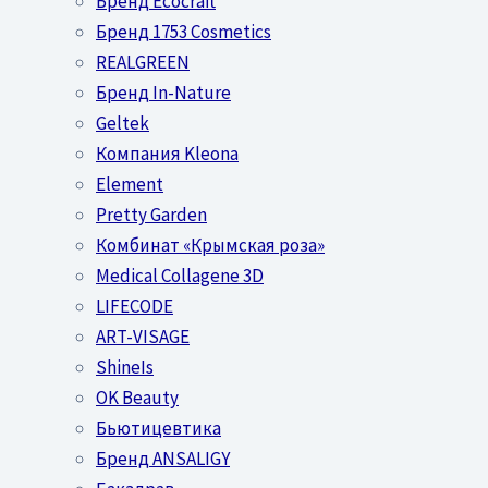
Бренд Ecocraft
Бренд 1753 Cosmetics
REALGREEN
Бренд In-Nature
Geltek
Компания Kleona
Element
Pretty Garden
Комбинат «Крымская роза»
Medical Collagene 3D
LIFECODE
ART-VISAGE
ShineIs
OK Beauty
Бьютицевтика
Бренд ANSALIGY