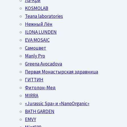
Ла-Кри
KOSMOLAB
Teana laboratories
Нежный Лён
ILONA LUNDEN
EVA MOSAIC
Самоцвет
Manly Pro
Greena Avocadova
Первая Монастырская здравница
ГИТТИН
Фитолон-Мед
MIRRA
«Jurassic Spa» и «NanoOrganic»
BATH GARDEN
EMVY