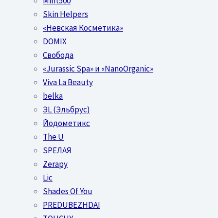
Mint500
Skin Helpers
«Невская Косметика»
DOMIX
Свобода
«Jurassic Spa» и «NanoOrganic»
Viva La Beauty
belka
ЭL (Эльбрус)
Йодометикс
The U
SPEЛАЯ
Zerapy
Lic
Shades Of You
PREDUBEZHDAI