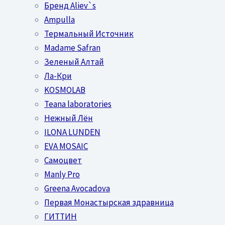
Бренд Aliev`s
Ampulla
Термальный Источник
Madame Safran
Зеленый Алтай
Ла-Кри
KOSMOLAB
Teana laboratories
Нежный Лён
ILONA LUNDEN
EVA MOSAIC
Самоцвет
Manly Pro
Greena Avocadova
Первая Монастырская здравница
ГИТТИН