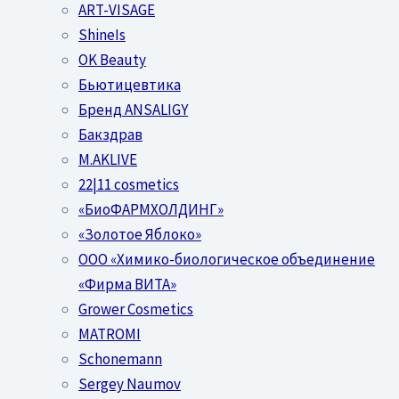
ART-VISAGE
ShineIs
OK Beauty
Бьютицевтика
Бренд ANSALIGY
Бакздрав
M.AKLIVE
22|11 cosmetics
«БиоФАРМХОЛДИНГ»
«Золотое Яблоко»
OOO «Химико-биологическое объединение
«Фирма ВИТА»
Grower Cosmetics
MATROMI
Schonemann
Sergey Naumov