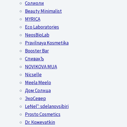
Солиоли
Beauty Minimalist
MYRICA
Eco Laboratories
NeosBioLab
Pravilnaya Kosmetika
Booster Bar
СпивакЪ
NOVIKOVA MUA
Nicselle
Meela Meelo
Дом Солнца
ЭкоСевер
LeNel’: sdelanovsibiri
Prosto Cosmetics
Dr. Кожеvatkin