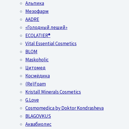
Альпика
Мезофарм
AADRE
«Голодный леший»
EСОLATIER®
Vital Essential Cosmetics
BLOM
Maskoholic
Цитомед
Космёдика
(Re)Foam
Kristall Minerals Cosmetics
G.Love
Cosmomedica by Doktor Kondrasheva
BLAGOVKUS
Аквабиолис