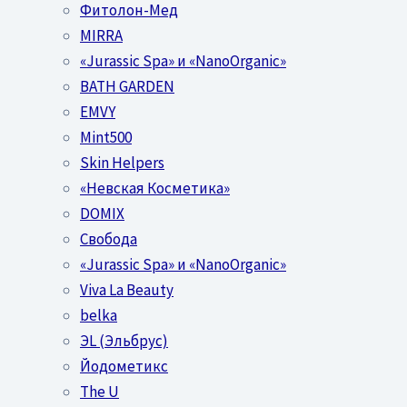
Фитолон-Мед
MIRRA
«Jurassic Spa» и «NanoOrganic»
BATH GARDEN
EMVY
Mint500
Skin Helpers
«Невская Косметика»
DOMIX
Свобода
«Jurassic Spa» и «NanoOrganic»
Viva La Beauty
belka
ЭL (Эльбрус)
Йодометикс
The U