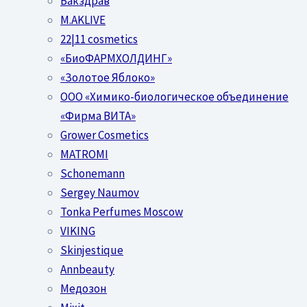
Бакздрав
M.AKLIVE
22|11 cosmetics
«БиоФАРМХОЛДИНГ»
«Золотое Яблоко»
OOO «Химико-биологическое объединение
«Фирма ВИТА»
Grower Cosmetics
MATROMI
Schonemann
Sergey Naumov
Tonka Perfumes Moscow
VIKING
Skinjestique
Annbeauty
Медозон