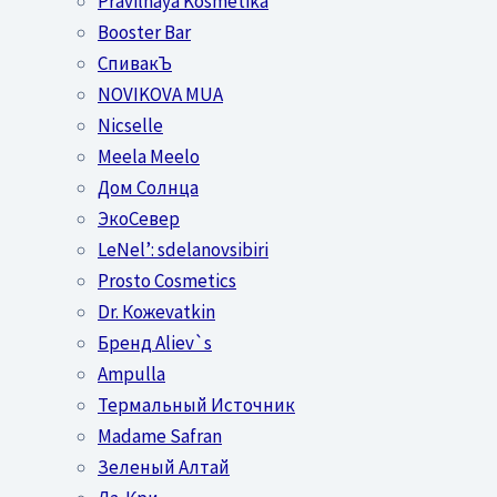
Pravilnaya Kosmetika
Booster Bar
СпивакЪ
NOVIKOVA MUA
Nicselle
Meela Meelo
Дом Солнца
ЭкоСевер
LeNel’: sdelanovsibiri
Prosto Cosmetics
Dr. Кожеvatkin
Бренд Aliev`s
Ampulla
Термальный Источник
Madame Safran
Зеленый Алтай