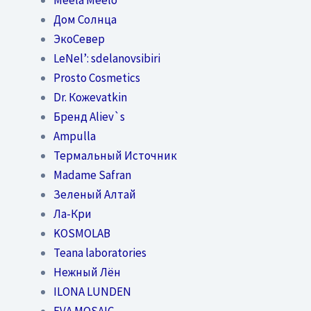
Дом Солнца
ЭкоСевер
LeNel’: sdelanovsibiri
Prosto Cosmetics
Dr. Кожеvatkin
Бренд Aliev`s
Ampulla
Термальный Источник
Madame Safran
Зеленый Алтай
Ла-Кри
KOSMOLAB
Teana laboratories
Нежный Лён
ILONA LUNDEN
EVA MOSAIC