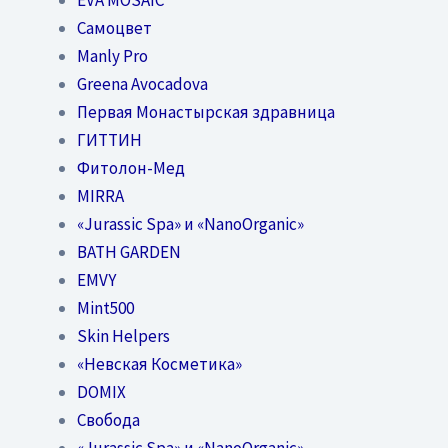
Самоцвет
Manly Pro
Greena Avocadova
Первая Монастырская здравница
ГИТТИН
Фитолон-Мед
MIRRA
«Jurassic Spa» и «NanoOrganic»
BATH GARDEN
EMVY
Mint500
Skin Helpers
«Невская Косметика»
DOMIX
Свобода
«Jurassic Spa» и «NanoOrganic»