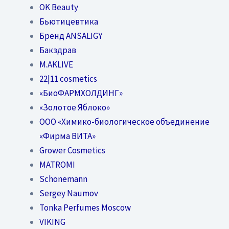
OK Beauty
Бьютицевтика
Бренд ANSALIGY
Бакздрав
M.AKLIVE
22|11 cosmetics
«БиоФАРМХОЛДИНГ»
«Золотое Яблоко»
OOO «Химико-биологическое объединение
«Фирма ВИТА»
Grower Cosmetics
MATROMI
Schonemann
Sergey Naumov
Tonka Perfumes Moscow
VIKING