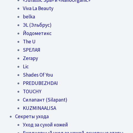
Viva La Beauty
belka
ЭL (Эльбрус)
Йодометикс
The U
SPEЛАЯ
Zerapy
Lic
Shades Of You
PREDUBEZHDAI
TOUCHY
Силапант (Silapant)
KUZMINAALISA
Секреты ухода
Уход за сухой кожей
Ежедневный уход за кожей-основные этапы