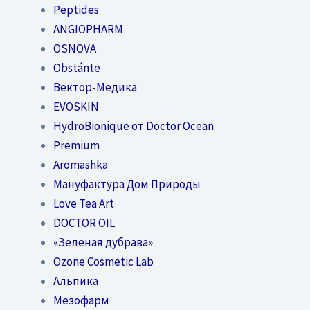
Peptides
ANGIOPHARM
OSNOVA
Obstánte
Вектор-Медика
EVOSKIN
HydroBionique от Doctor Ocean
Premium
Aromashka
Мануфактура Дом Природы
Love Tea Art
DOCTOR OIL
«Зеленая дубрава»
Ozone Cosmetic Lab
Альпика
Мезофарм