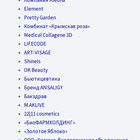
Element
Pretty Garden
Комбинат «Крымская роза»
Medical Collagene 3D
LIFECODE
ART-VISAGE
ShineIs
OK Beauty
Бьютицевтика
Бренд ANSALIGY
Бакздрав
M.AKLIVE
22|11 cosmetics
«БиоФАРМХОЛДИНГ»
«Золотое Яблоко»
OOO «Химико-биологическое объединение