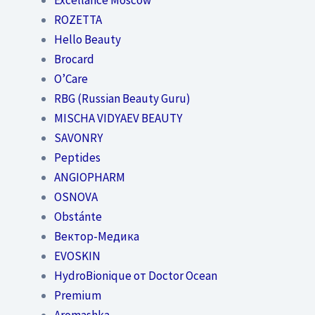
ROZETTA
Hello Beauty
Brocard
O’Care
RBG (Russian Beauty Guru)
MISCHA VIDYAEV BEAUTY
SAVONRY
Peptides
ANGIOPHARM
OSNOVA
Obstánte
Вектор-Медика
EVOSKIN
HydroBionique от Doctor Ocean
Premium
Aromashka