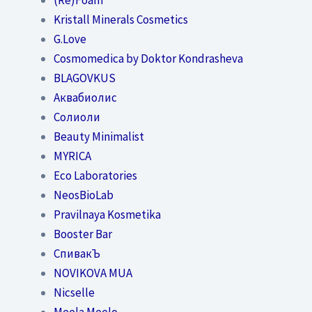
Kristall Minerals Cosmetics
G.Love
Cosmomedica by Doktor Kondrasheva
BLAGOVKUS
Аквабиолис
Солиоли
Beauty Minimalist
MYRICA
Eco Laboratories
NeosBioLab
Pravilnaya Kosmetika
Booster Bar
СпивакЪ
NOVIKOVA MUA
Nicselle
Meela Meelo