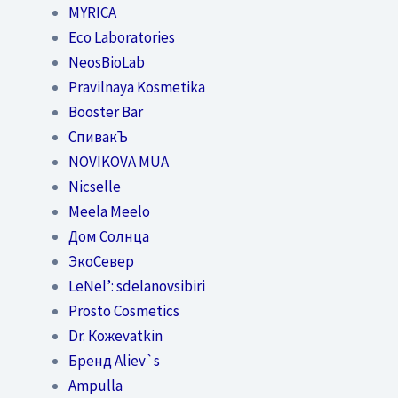
MYRICA
Eco Laboratories
NeosBioLab
Pravilnaya Kosmetika
Booster Bar
СпивакЪ
NOVIKOVA MUA
Nicselle
Meela Meelo
Дом Солнца
ЭкоСевер
LeNel’: sdelanovsibiri
Prosto Cosmetics
Dr. Кожеvatkin
Бренд Aliev`s
Ampulla