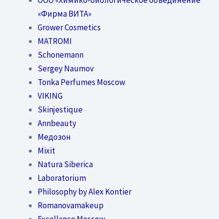
«Фирма ВИТА»
Grower Cosmetics
MATROMI
Schonemann
Sergey Naumov
Tonka Perfumes Moscow
VIKING
Skinjestique
Annbeauty
Медозон
Mixit
Natura Siberica
Laboratorium
Philosophy by Alex Kontier
Romanovamakeup
Excellance Moscow