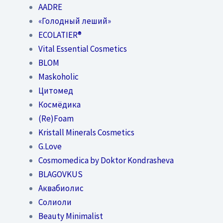
AADRE
«Голодный леший»
EСОLATIER®
Vital Essential Cosmetics
BLOM
Maskoholic
Цитомед
Космёдика
(Re)Foam
Kristall Minerals Cosmetics
G.Love
Cosmomedica by Doktor Kondrasheva
BLAGOVKUS
Аквабиолис
Солиоли
Beauty Minimalist