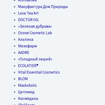
Мануфактура Дом Природы
Love Tea Art
DOCTOR OIL
«Зеленая дубрава»
Ozone Cosmetic Lab
Альпика
Мезофарм
AADRE
«Голодный леший»
EСОLATIER®
Vital Essential Cosmetics
BLOM
Maskoholic
Цитомед
Космёдика
(Re)Foam