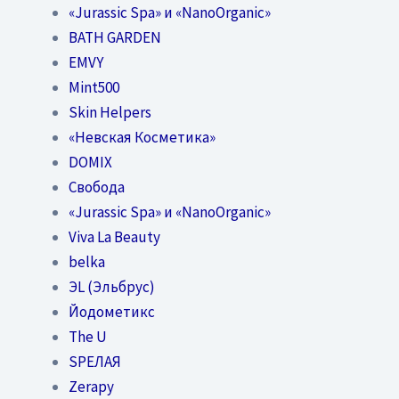
«Jurassic Spa» и «NanoOrganic»
BATH GARDEN
EMVY
Mint500
Skin Helpers
«Невская Косметика»
DOMIX
Свобода
«Jurassic Spa» и «NanoOrganic»
Viva La Beauty
belka
ЭL (Эльбрус)
Йодометикс
The U
SPEЛАЯ
Zerapy