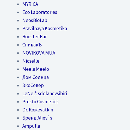
MYRICA
Eco Laboratories
NeosBioLab
Pravilnaya Kosmetika
Booster Bar
СпивакЪ
NOVIKOVA MUA
Nicselle
Meela Meelo
Дом Солнца
ЭкоСевер
LeNel’: sdelanovsibiri
Prosto Cosmetics
Dr. Кожеvatkin
Бренд Aliev`s
Ampulla