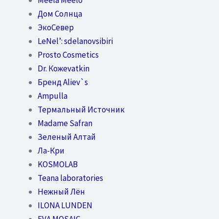
Дом Солнца
ЭкоСевер
LeNel’: sdelanovsibiri
Prosto Cosmetics
Dr. Кожеvatkin
Бренд Aliev`s
Ampulla
Термальный Источник
Madame Safran
Зеленый Алтай
Ла-Кри
KOSMOLAB
Teana laboratories
Нежный Лён
ILONA LUNDEN
EVA MOSAIC