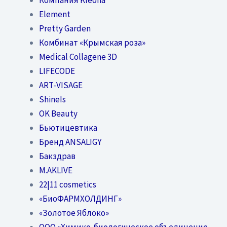
Element
Pretty Garden
Комбинат «Крымская роза»
Medical Collagene 3D
LIFECODE
ART-VISAGE
ShineIs
OK Beauty
Бьютицевтика
Бренд ANSALIGY
Бакздрав
M.AKLIVE
22|11 cosmetics
«БиоФАРМХОЛДИНГ»
«Золотое Яблоко»
OOO «Химико-биологическое объединение