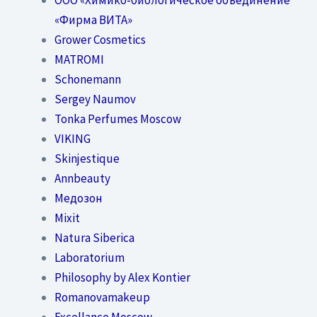
«Фирма ВИТА»
Grower Cosmetics
MATROMI
Schonemann
Sergey Naumov
Tonka Perfumes Moscow
VIKING
Skinjestique
Annbeauty
Медозон
Mixit
Natura Siberica
Laboratorium
Philosophy by Alex Kontier
Romanovamakeup
Excellance Moscow