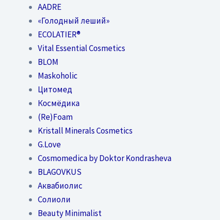
AADRE
«Голодный леший»
EСОLATIER®
Vital Essential Cosmetics
BLOM
Maskoholic
Цитомед
Космёдика
(Re)Foam
Kristall Minerals Cosmetics
G.Love
Cosmomedica by Doktor Kondrasheva
BLAGOVKUS
Аквабиолис
Солиоли
Beauty Minimalist