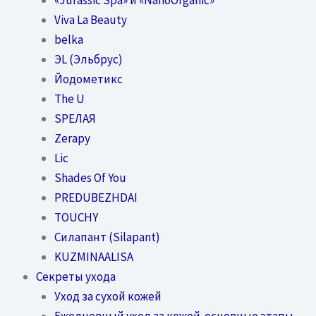
Viva La Beauty
belka
ЭL (Эльбрус)
Йодометикс
The U
SPEЛАЯ
Zerapy
Lic
Shades Of You
PREDUBEZHDAI
TOUCHY
Силапант (Silapant)
KUZMINAALISA
Секреты ухода
Уход за сухой кожей
Ежедневный уход за кожей-основные этапы