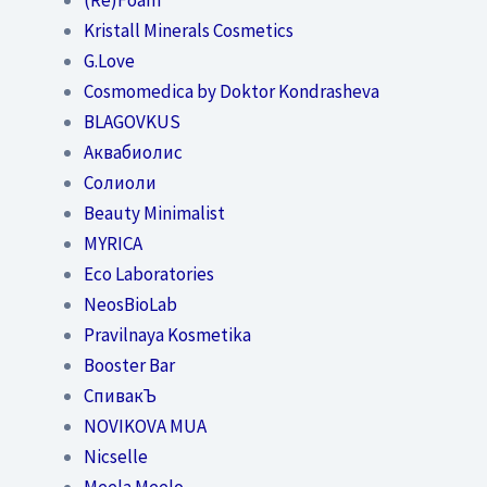
Kristall Minerals Cosmetics
G.Love
Cosmomedica by Doktor Kondrasheva
BLAGOVKUS
Аквабиолис
Солиоли
Beauty Minimalist
MYRICA
Eco Laboratories
NeosBioLab
Pravilnaya Kosmetika
Booster Bar
СпивакЪ
NOVIKOVA MUA
Nicselle
Meela Meelo