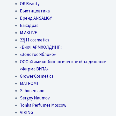
OK Beauty
Бьютицевтика
Бренд ANSALIGY
Бакздрав
M.AKLIVE
22|11 cosmetics
«БиоФАРМХОЛДИНГ»
«Золотое Яблоко»
OOO «Химико-биологическое объединение
«Фирма ВИТА»
Grower Cosmetics
MATROMI
Schonemann
Sergey Naumov
Tonka Perfumes Moscow
VIKING