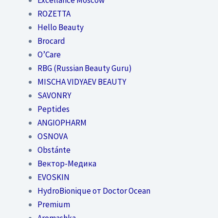
ROZETTA
Hello Beauty
Brocard
O’Care
RBG (Russian Beauty Guru)
MISCHA VIDYAEV BEAUTY
SAVONRY
Peptides
ANGIOPHARM
OSNOVA
Obstánte
Вектор-Медика
EVOSKIN
HydroBionique от Doctor Ocean
Premium
Aromashka