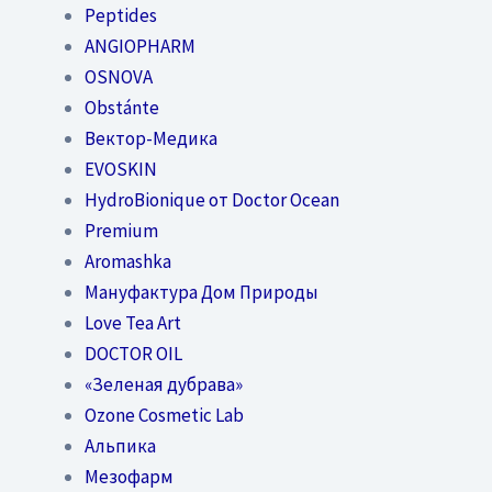
Peptides
ANGIOPHARM
OSNOVA
Obstánte
Вектор-Медика
EVOSKIN
HydroBionique от Doctor Ocean
Premium
Aromashka
Мануфактура Дом Природы
Love Tea Art
DOCTOR OIL
«Зеленая дубрава»
Ozone Cosmetic Lab
Альпика
Мезофарм