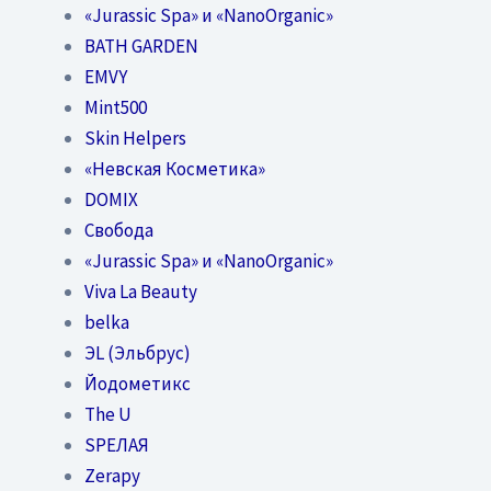
«Jurassic Spa» и «NanoOrganic»
BATH GARDEN
EMVY
Mint500
Skin Helpers
«Невская Косметика»
DOMIX
Свобода
«Jurassic Spa» и «NanoOrganic»
Viva La Beauty
belka
ЭL (Эльбрус)
Йодометикс
The U
SPEЛАЯ
Zerapy