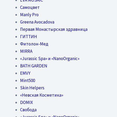
Самоцвет
Manly Pro
Greena Avocadova
Первая Монастырская здравница
ГИТТИН
Фитолон-Мед
MIRRA
«Jurassic Spa» и «NanoOrganic»
BATH GARDEN
EMVY
Mint500
Skin Helpers
«Невская Косметика»
DOMIX
Свобода
«Jurassic Spa» и «NanoOrganic»