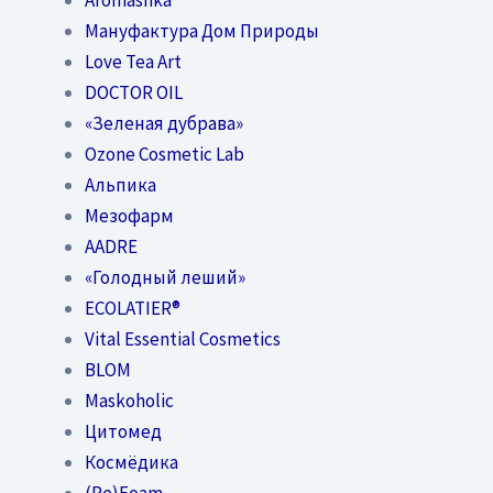
Мануфактура Дом Природы
Love Tea Art
DOCTOR OIL
«Зеленая дубрава»
Ozone Cosmetic Lab
Альпика
Мезофарм
AADRE
«Голодный леший»
EСОLATIER®
Vital Essential Cosmetics
BLOM
Maskoholic
Цитомед
Космёдика
(Re)Foam