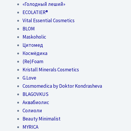
«Голодный леший»
EСОLATIER®
Vital Essential Cosmetics
BLOM
Maskoholic
Цитомед
Космёдика
(Re)Foam
Kristall Minerals Cosmetics
G.Love
Cosmomedica by Doktor Kondrasheva
BLAGOVKUS
Аквабиолис
Солиоли
Beauty Minimalist
MYRICA