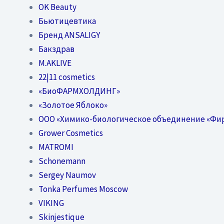
OK Beauty
Бьютицевтика
Бренд ANSALIGY
Бакздрав
M.AKLIVE
22|11 cosmetics
«БиоФАРМХОЛДИНГ»
«Золотое Яблоко»
OOO «Химико-биологическое объединение «Фи
Grower Cosmetics
MATROMI
Schonemann
Sergey Naumov
Tonka Perfumes Moscow
VIKING
Skinjestique