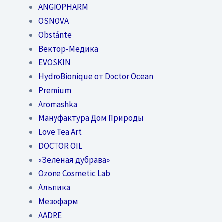
ANGIOPHARM
OSNOVA
Obstánte
Вектор-Медика
EVOSKIN
HydroBionique от Doctor Ocean
Premium
Aromashka
Мануфактура Дом Природы
Love Tea Art
DOCTOR OIL
«Зеленая дубрава»
Ozone Cosmetic Lab
Альпика
Мезофарм
AADRE