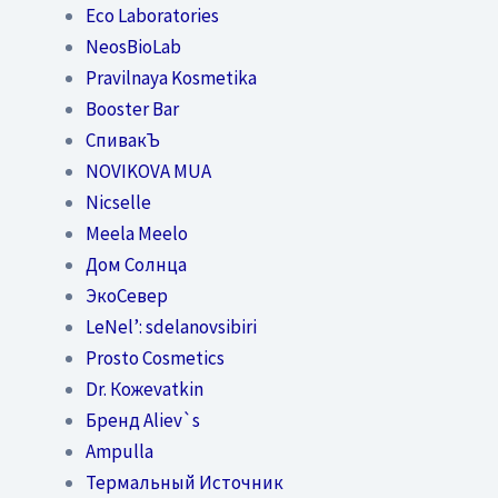
Eco Laboratories
NeosBioLab
Pravilnaya Kosmetika
Booster Bar
СпивакЪ
NOVIKOVA MUA
Nicselle
Meela Meelo
Дом Солнца
ЭкоСевер
LeNel’: sdelanovsibiri
Prosto Cosmetics
Dr. Кожеvatkin
Бренд Aliev`s
Ampulla
Термальный Источник