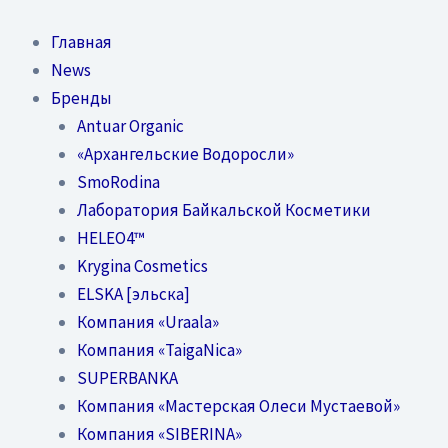
Перейти
к
Главная
содержимому
News
Бренды
Antuar Organic
«Архангельские Водоросли»
SmoRodina
Лаборатория Байкальской Косметики
HELEO4™
Krygina Cosmetics
ELSKA [эльска]
Компания «Uraala»
Компания «TaigaNica»
SUPERBANKA
Компания «Мастерская Олеси Мустаевой»
Компания «SIBERINA»