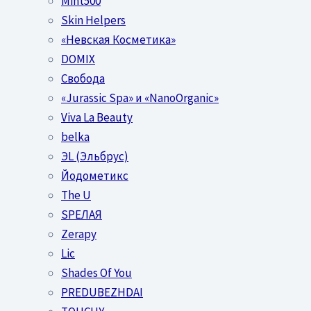
Mint500
Skin Helpers
«Невская Косметика»
DOMIX
Свобода
«Jurassic Spa» и «NanoOrganic»
Viva La Beauty
belka
ЭL (Эльбрус)
Йодометикс
The U
SPEЛАЯ
Zerapy
Lic
Shades Of You
PREDUBEZHDAI