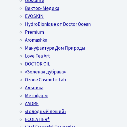
Obstánte
Вектор-Медика
EVOSKIN
HydroBionique от Doctor Ocean
Premium
Aromashka
Мануфактура Дом Природы
Love Tea Art
DOCTOR OIL
«Зеленая дубрава»
Ozone Cosmetic Lab
Альпика
Мезофарм
AADRE
«Голодный леший»
EСОLATIER®