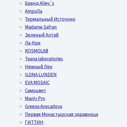
Бренд Aliev`s
Ampulla
Термальный Источник
Madame Safran
Зеленый Алтай
Ла-Кри
KOSMOLAB
Teana laboratories
Нежный Лён
ILONA LUNDEN
EVA MOSAIC
Самоцвет
Manly Pro
Greena Avocadova
Первая Монастырская здравница
ГИТТИН