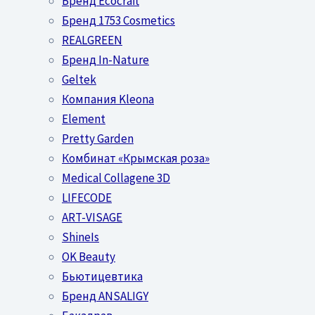
Бренд Ecocraft
Бренд 1753 Cosmetics
REALGREEN
Бренд In-Nature
Geltek
Компания Kleona
Element
Pretty Garden
Комбинат «Крымская роза»
Medical Collagene 3D
LIFECODE
ART-VISAGE
ShineIs
OK Beauty
Бьютицевтика
Бренд ANSALIGY