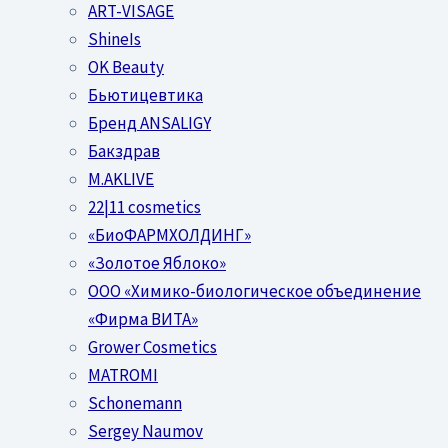
ART-VISAGE
ShineIs
OK Beauty
Бьютицевтика
Бренд ANSALIGY
Бакздрав
M.AKLIVE
22|11 cosmetics
«БиоФАРМХОЛДИНГ»
«Золотое Яблоко»
OOO «Химико-биологическое объединение
«Фирма ВИТА»
Grower Cosmetics
MATROMI
Schonemann
Sergey Naumov