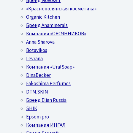
Бренд Novosvit
«Краснополянская косметика»
Organic Kitchen
Бренд Anaminerals
Компания «ОВСЯННИКОВ»
Anna Sharova
Botavikos
Levrana
Компания «UralSoap»
DinaBecker
Fakoshima Perfumes
DTM.SKIN
Бренд Elian Russia
SHIK
Epsom.pro
Компания ИНГАЛ