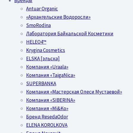
Бренды
Antuar Organic
«Архангельские Водоросли»
SmoRodina
Лаборатория Байкальской Косметики
HELEO4™
Krygina Cosmetics
ELSKA [эльска]
Компания «Uraala»
Компания «TaigaNica»
SUPERBANKA
Компания «Мастерская Олеси Мустаевой»
Компания «SIBERINA»
Компания «Mi&Ko»
Бренд ResedaOdor
ELENA KOROLKOVA