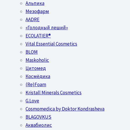
Альпика
Мезофарм
AADRE
«Голодный леший»
EСОLATIER®
Vital Essential Cosmetics
BLOM
Maskoholic
Цитомед
Космёдика
(Re)Foam
Kristall Minerals Cosmetics
G.Love
Cosmomedica by Doktor Kondrasheva
BLAGOVKUS
Аквабиолис