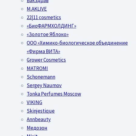
Бакздрав
M.AKLIVE
22|11 cosmetics
«БиоФАРМХОЛДИНГ»
«Золотое Яблоко»
OOO «Химико-биологическое объединение
«Фирма ВИТА»
Grower Cosmetics
MATROMI
Schonemann
Sergey Naumov
Tonka Perfumes Moscow
VIKING
Skinjestique
Annbeauty
Медозон