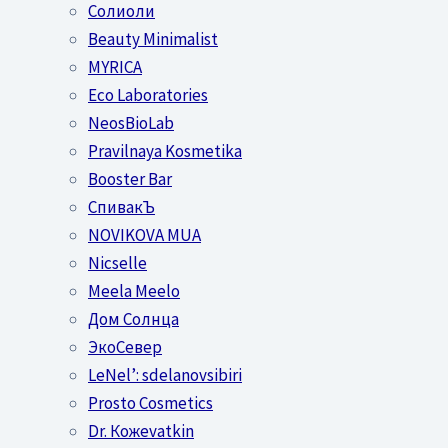
Солиоли
Beauty Minimalist
MYRICA
Eco Laboratories
NeosBioLab
Pravilnaya Kosmetika
Booster Bar
СпивакЪ
NOVIKOVA MUA
Nicselle
Meela Meelo
Дом Солнца
ЭкоСевер
LeNel’: sdelanovsibiri
Prosto Cosmetics
Dr. Кожеvatkin