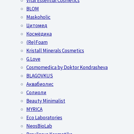
Vital Essential Cosmetics
BLOM
Maskoholic
Цитомед
Космёдика
(Re)Foam
Kristall Minerals Cosmetics
G.Love
Cosmomedica by Doktor Kondrasheva
BLAGOVKUS
Аквабиолис
Солиоли
Beauty Minimalist
MYRICA
Eco Laboratories
NeosBioLab