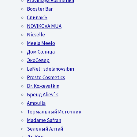
Pravilnaya Kosmetika
Booster Bar
СпивакЪ
NOVIKOVA MUA
Nicselle
Meela Meelo
Дом Солнца
ЭкоСевер
LeNel’: sdelanovsibiri
Prosto Cosmetics
Dr. Кожеvatkin
Бренд Aliev`s
Ampulla
Термальный Источник
Madame Safran
Зеленый Алтай