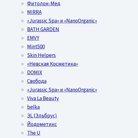
Фитолон-Мед
MIRRA
«Jurassic Spa» и «NanoOrganic»
BATH GARDEN
EMVY
Mint500
Skin Helpers
«Невская Косметика»
DOMIX
Свобода
«Jurassic Spa» и «NanoOrganic»
Viva La Beauty
belka
ЭL (Эльбрус)
Йодометикс
The U