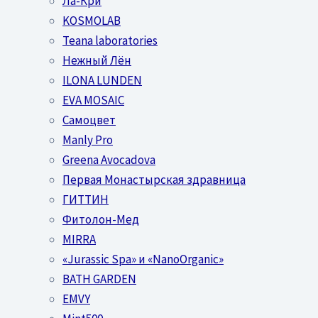
Ла-Кри
KOSMOLAB
Teana laboratories
Нежный Лён
ILONA LUNDEN
EVA MOSAIC
Самоцвет
Manly Pro
Greena Avocadova
Первая Монастырская здравница
ГИТТИН
Фитолон-Мед
MIRRA
«Jurassic Spa» и «NanoOrganic»
BATH GARDEN
EMVY