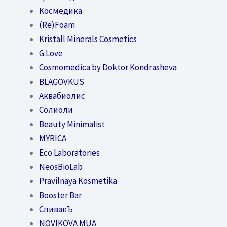
Космёдика
(Re)Foam
Kristall Minerals Cosmetics
G.Love
Cosmomedica by Doktor Kondrasheva
BLAGOVKUS
Аквабиолис
Солиоли
Beauty Minimalist
MYRICA
Eco Laboratories
NeosBioLab
Pravilnaya Kosmetika
Booster Bar
СпивакЪ
NOVIKOVA MUA