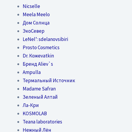
Nicselle
Meela Meelo
Дом Солнца
ЭкоСевер
LeNel’: sdelanovsibiri
Prosto Cosmetics
Dr. Кожеvatkin
Бренд Aliev`s
Ampulla
Термальный Источник
Madame Safran
Зеленый Алтай
Ла-Кри
KOSMOLAB
Teana laboratories
Нежный Лён