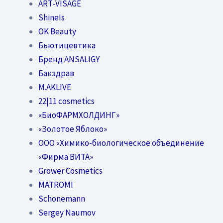
ART-VISAGE
ShineIs
OK Beauty
Бьютицевтика
Бренд ANSALIGY
Бакздрав
M.AKLIVE
22|11 cosmetics
«БиоФАРМХОЛДИНГ»
«Золотое Яблоко»
OOO «Химико-биологическое объединение
«Фирма ВИТА»
Grower Cosmetics
MATROMI
Schonemann
Sergey Naumov