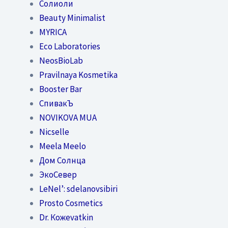
Солиоли
Beauty Minimalist
MYRICA
Eco Laboratories
NeosBioLab
Pravilnaya Kosmetika
Booster Bar
СпивакЪ
NOVIKOVA MUA
Nicselle
Meela Meelo
Дом Солнца
ЭкоСевер
LeNel’: sdelanovsibiri
Prosto Cosmetics
Dr. Кожеvatkin