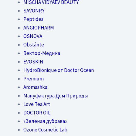
MISCHA VIDYAEV BEAUTY
SAVONRY
Peptides
ANGIOPHARM
OSNOVA
Obstánte
Вектор-Медика
EVOSKIN
HydroBionique от Doctor Ocean
Premium
Aromashka
Мануфактура Дом Природы
Love Tea Art
DOCTOR OIL
«Зеленая дубрава»
Ozone Cosmetic Lab