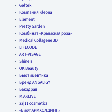
Geltek
Компания Kleona
Element
Pretty Garden
Комбинат «Крымская роза»
Medical Collagene 3D
LIFECODE
ART-VISAGE
ShineIs
OK Beauty
Бьютицевтика
Бренд ANSALIGY
Бакздрав
M.AKLIVE
22|11 cosmetics
«БиоФАРМХОЛДИНГ»