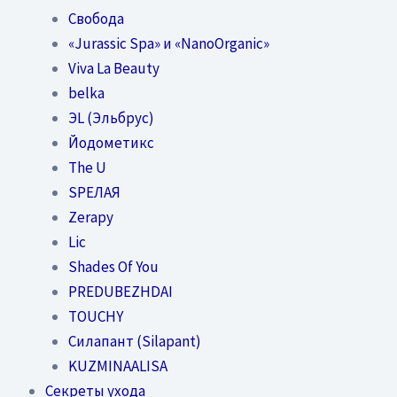
Свобода
«Jurassic Spa» и «NanoOrganic»
Viva La Beauty
belka
ЭL (Эльбрус)
Йодометикс
The U
SPEЛАЯ
Zerapy
Lic
Shades Of You
PREDUBEZHDAI
TOUCHY
Силапант (Silapant)
KUZMINAALISA
Секреты ухода