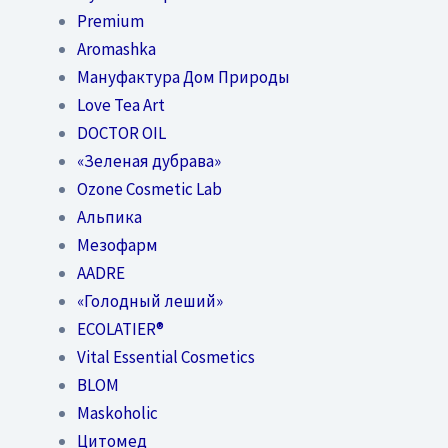
Premium
Aromashka
Мануфактура Дом Природы
Love Tea Art
DOCTOR OIL
«Зеленая дубрава»
Ozone Cosmetic Lab
Альпика
Мезофарм
AADRE
«Голодный леший»
EСОLATIER®
Vital Essential Cosmetics
BLOM
Maskoholic
Цитомед