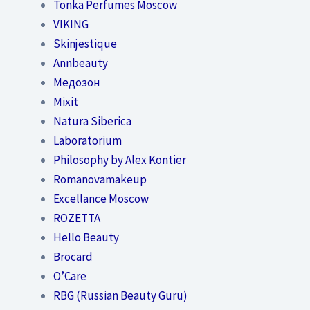
Tonka Perfumes Moscow
VIKING
Skinjestique
Annbeauty
Медозон
Mixit
Natura Siberica
Laboratorium
Philosophy by Alex Kontier
Romanovamakeup
Excellance Moscow
ROZETTA
Hello Beauty
Brocard
O’Care
RBG (Russian Beauty Guru)