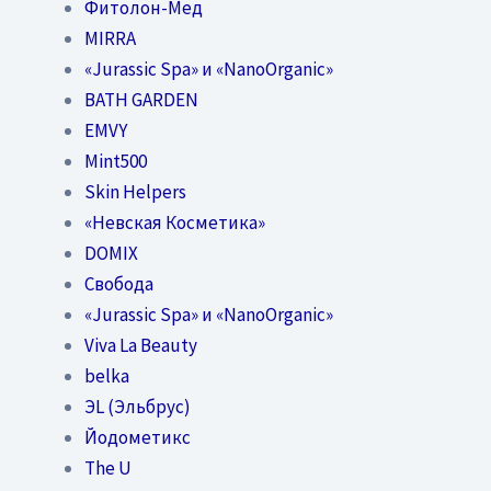
Фитолон-Мед
MIRRA
«Jurassic Spa» и «NanoOrganic»
BATH GARDEN
EMVY
Mint500
Skin Helpers
«Невская Косметика»
DOMIX
Свобода
«Jurassic Spa» и «NanoOrganic»
Viva La Beauty
belka
ЭL (Эльбрус)
Йодометикс
The U