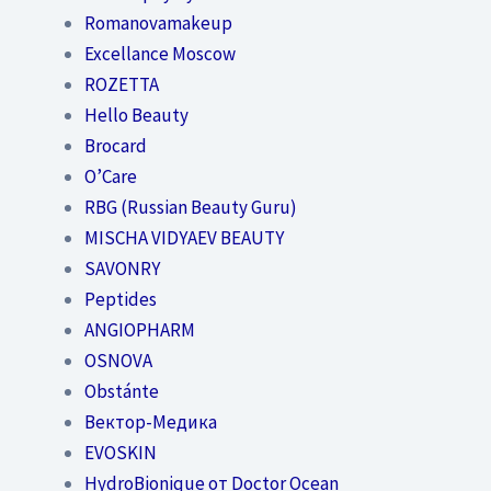
Romanovamakeup
Excellance Moscow
ROZETTA
Hello Beauty
Brocard
O’Care
RBG (Russian Beauty Guru)
MISCHA VIDYAEV BEAUTY
SAVONRY
Peptides
ANGIOPHARM
OSNOVA
Obstánte
Вектор-Медика
EVOSKIN
HydroBionique от Doctor Ocean