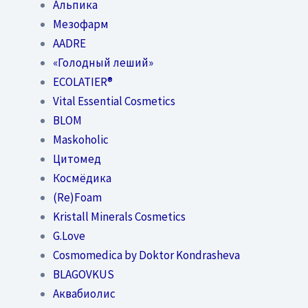
Альпика
Мезофарм
AADRE
«Голодный леший»
EСОLATIER®
Vital Essential Cosmetics
BLOM
Maskoholic
Цитомед
Космёдика
(Re)Foam
Kristall Minerals Cosmetics
G.Love
Cosmomedica by Doktor Kondrasheva
BLAGOVKUS
Аквабиолис