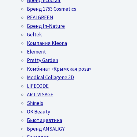
Бренд Ecocraft
Бренд 1753 Cosmetics
REALGREEN
Бренд In-Nature
Geltek
Компания Kleona
Element
Pretty Garden
Комбинат «Крымская роза»
Medical Collagene 3D
LIFECODE
ART-VISAGE
ShineIs
OK Beauty
Бьютицевтика
Бренд ANSALIGY