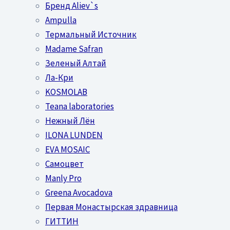
Бренд Aliev`s
Ampulla
Термальный Источник
Madame Safran
Зеленый Алтай
Ла-Кри
KOSMOLAB
Teana laboratories
Нежный Лён
ILONA LUNDEN
EVA MOSAIC
Самоцвет
Manly Pro
Greena Avocadova
Первая Монастырская здравница
ГИТТИН