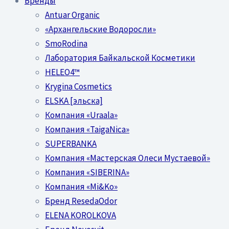
Бренды
Antuar Organic
«Архангельские Водоросли»
SmoRodina
Лаборатория Байкальской Косметики
HELEO4™
Krygina Cosmetics
ELSKA [эльска]
Компания «Uraala»
Компания «TaigaNica»
SUPERBANKA
Компания «Мастерская Олеси Мустаевой»
Компания «SIBERINA»
Компания «Mi&Ko»
Бренд ResedaOdor
ELENA KOROLKOVA