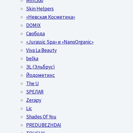
Mint500
Skin Helpers
«Невская Косметика»
DOMIX
Свобода
«Jurassic Spa» и «NanoOrganic»
Viva La Beauty
belka
ЭL (Эльбрус)
Йодометикс
The U
SPEЛАЯ
Zerapy
Lic
Shades Of You
PREDUBEZHDAI