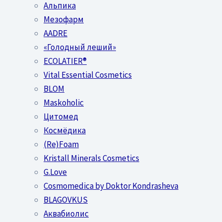
Альпика
Мезофарм
AADRE
«Голодный леший»
EСОLATIER®
Vital Essential Cosmetics
BLOM
Maskoholic
Цитомед
Космёдика
(Re)Foam
Kristall Minerals Cosmetics
G.Love
Cosmomedica by Doktor Kondrasheva
BLAGOVKUS
Аквабиолис