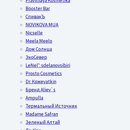
Pravilnaya Kosmetika
Booster Bar
СпивакЪ
NOVIKOVA MUA
Nicselle
Meela Meelo
Дом Солнца
ЭкоСевер
LeNel’: sdelanovsibiri
Prosto Cosmetics
Dr. Кожеvatkin
Бренд Aliev`s
Ampulla
Термальный Источник
Madame Safran
Зеленый Алтай