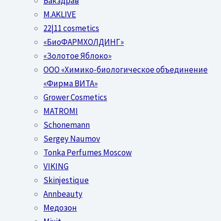
Бакздрав
M.AKLIVE
22|11 cosmetics
«БиоФАРМХОЛДИНГ»
«Золотое Яблоко»
OOO «Химико-биологическое объединение
«Фирма ВИТА»
Grower Cosmetics
MATROMI
Schonemann
Sergey Naumov
Tonka Perfumes Moscow
VIKING
Skinjestique
Annbeauty
Медозон