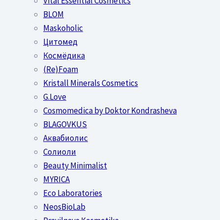
Vital Essential Cosmetics
BLOM
Maskoholic
Цитомед
Космёдика
(Re)Foam
Kristall Minerals Cosmetics
G.Love
Cosmomedica by Doktor Kondrasheva
BLAGOVKUS
Аквабиолис
Солиоли
Beauty Minimalist
MYRICA
Eco Laboratories
NeosBioLab