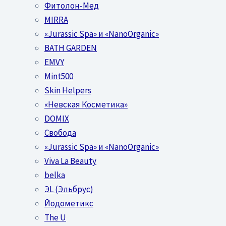
Фитолон-Мед
MIRRA
«Jurassic Spa» и «NanoOrganic»
BATH GARDEN
EMVY
Mint500
Skin Helpers
«Невская Косметика»
DOMIX
Свобода
«Jurassic Spa» и «NanoOrganic»
Viva La Beauty
belka
ЭL (Эльбрус)
Йодометикс
The U