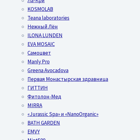
Ла-Кри
KOSMOLAB
Teana laboratories
Нежный Лён
ILONA LUNDEN
EVA MOSAIC
Самоцвет
Manly Pro
Greena Avocadova
Первая Монастырская здравница
ГИТТИН
Фитолон-Мед
MIRRA
«Jurassic Spa» и «NanoOrganic»
BATH GARDEN
EMVY