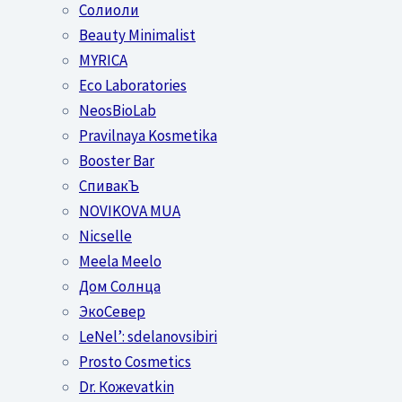
Солиоли
Beauty Minimalist
MYRICA
Eco Laboratories
NeosBioLab
Pravilnaya Kosmetika
Booster Bar
СпивакЪ
NOVIKOVA MUA
Nicselle
Meela Meelo
Дом Солнца
ЭкоСевер
LeNel’: sdelanovsibiri
Prosto Cosmetics
Dr. Кожеvatkin