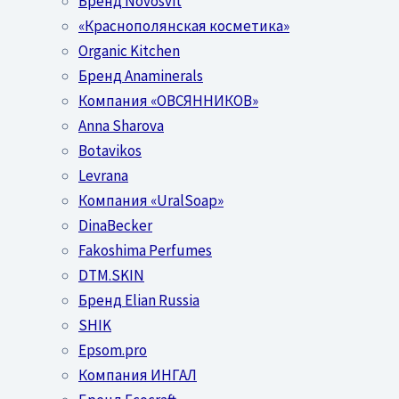
Бренд Novosvit
«Краснополянская косметика»
Organic Kitchen
Бренд Anaminerals
Компания «ОВСЯННИКОВ»
Anna Sharova
Botavikos
Levrana
Компания «UralSoap»
DinaBecker
Fakoshima Perfumes
DTM.SKIN
Бренд Elian Russia
SHIK
Epsom.pro
Компания ИНГАЛ