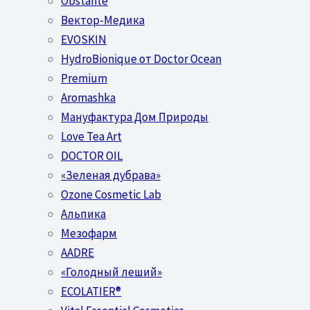
Obstánte
Вектор-Медика
EVOSKIN
HydroBionique от Doctor Ocean
Premium
Aromashka
Мануфактура Дом Природы
Love Tea Art
DOCTOR OIL
«Зеленая дубрава»
Ozone Cosmetic Lab
Альпика
Мезофарм
AADRE
«Голодный леший»
EСОLATIER®