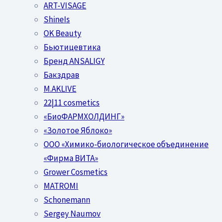
ART-VISAGE
ShineIs
OK Beauty
Бьютицевтика
Бренд ANSALIGY
Бакздрав
M.AKLIVE
22|11 cosmetics
«БиоФАРМХОЛДИНГ»
«Золотое Яблоко»
OOO «Химико-биологическое объединение
«Фирма ВИТА»
Grower Cosmetics
MATROMI
Schonemann
Sergey Naumov