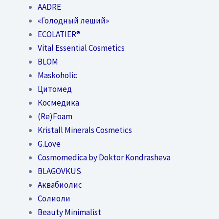
AADRE
«Голодный леший»
EСОLATIER®
Vital Essential Cosmetics
BLOM
Maskoholic
Цитомед
Космёдика
(Re)Foam
Kristall Minerals Cosmetics
G.Love
Cosmomedica by Doktor Kondrasheva
BLAGOVKUS
Аквабиолис
Солиоли
Beauty Minimalist