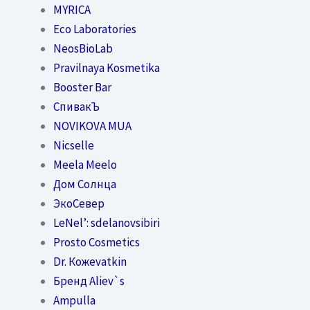
MYRICA
Eco Laboratories
NeosBioLab
Pravilnaya Kosmetika
Booster Bar
СпивакЪ
NOVIKOVA MUA
Nicselle
Meela Meelo
Дом Солнца
ЭкоСевер
LeNel’: sdelanovsibiri
Prosto Cosmetics
Dr. Кожеvatkin
Бренд Aliev`s
Ampulla