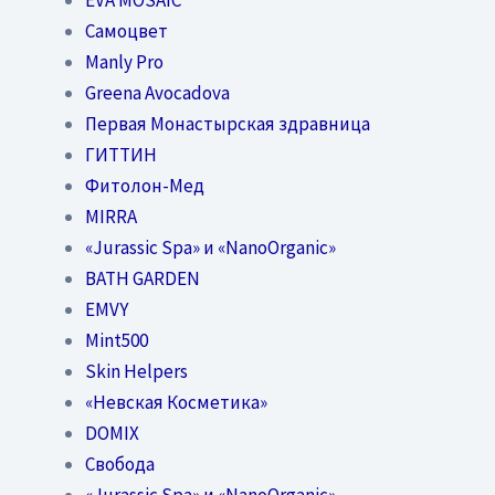
Самоцвет
Manly Pro
Greena Avocadova
Первая Монастырская здравница
ГИТТИН
Фитолон-Мед
MIRRA
«Jurassic Spa» и «NanoOrganic»
BATH GARDEN
EMVY
Mint500
Skin Helpers
«Невская Косметика»
DOMIX
Свобода
«Jurassic Spa» и «NanoOrganic»