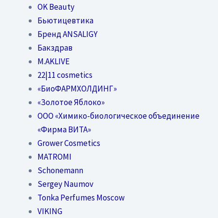
OK Beauty
Бьютицевтика
Бренд ANSALIGY
Бакздрав
M.AKLIVE
22|11 cosmetics
«БиоФАРМХОЛДИНГ»
«Золотое Яблоко»
OOO «Химико-биологическое объединение
«Фирма ВИТА»
Grower Cosmetics
MATROMI
Schonemann
Sergey Naumov
Tonka Perfumes Moscow
VIKING