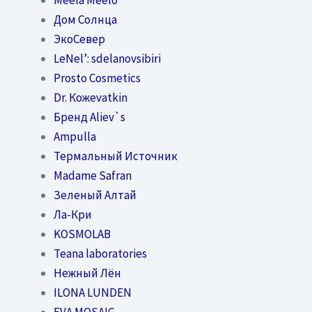
Дом Солнца
ЭкоСевер
LeNel’: sdelanovsibiri
Prosto Cosmetics
Dr. Кожеvatkin
Бренд Aliev`s
Ampulla
Термальный Источник
Madame Safran
Зеленый Алтай
Ла-Кри
KOSMOLAB
Teana laboratories
Нежный Лён
ILONA LUNDEN
EVA MOSAIC