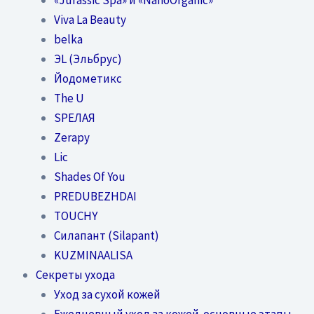
Viva La Beauty
belka
ЭL (Эльбрус)
Йодометикс
The U
SPEЛАЯ
Zerapy
Lic
Shades Of You
PREDUBEZHDAI
TOUCHY
Силапант (Silapant)
KUZMINAALISA
Секреты ухода
Уход за сухой кожей
Ежедневный уход за кожей-основные этапы