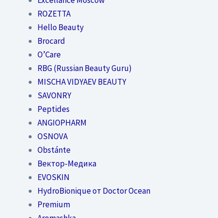
ROZETTA
Hello Beauty
Brocard
O’Care
RBG (Russian Beauty Guru)
MISCHA VIDYAEV BEAUTY
SAVONRY
Peptides
ANGIOPHARM
OSNOVA
Obstánte
Вектор-Медика
EVOSKIN
HydroBionique от Doctor Ocean
Premium
Aromashka