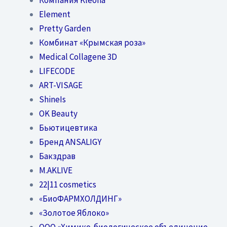
Element
Pretty Garden
Комбинат «Крымская роза»
Medical Collagene 3D
LIFECODE
ART-VISAGE
ShineIs
OK Beauty
Бьютицевтика
Бренд ANSALIGY
Бакздрав
M.AKLIVE
22|11 cosmetics
«БиоФАРМХОЛДИНГ»
«Золотое Яблоко»
OOO «Химико-биологическое объединение