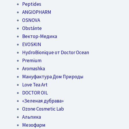
Peptides
ANGIOPHARM
OSNOVA
Obstánte
Вектор-Медика
EVOSKIN
HydroBionique от Doctor Ocean
Premium
Aromashka
Мануфактура Дом Природы
Love Tea Art
DOCTOR OIL
«Зеленая дубрава»
Ozone Cosmetic Lab
Альпика
Мезофарм