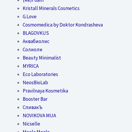
Kristall Minerals Cosmetics
G.Love
Cosmomedica by Doktor Kondrasheva
BLAGOVKUS
Аквабиолис
Солиоли
Beauty Minimalist
MYRICA
Eco Laboratories
NeosBioLab
Pravilnaya Kosmetika
Booster Bar
СпивакЪ
NOVIKOVA MUA
Nicselle
Meela Meelo