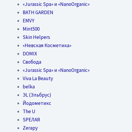
«Jurassic Spa» и «NanoOrganic»
BATH GARDEN
EMVY
Mint500
Skin Helpers
«Невская Косметика»
DOMIX
Свобода
«Jurassic Spa» и «NanoOrganic»
Viva La Beauty
belka
ЭL (Эльбрус)
Йодометикс
The U
SPEЛАЯ
Zerapy