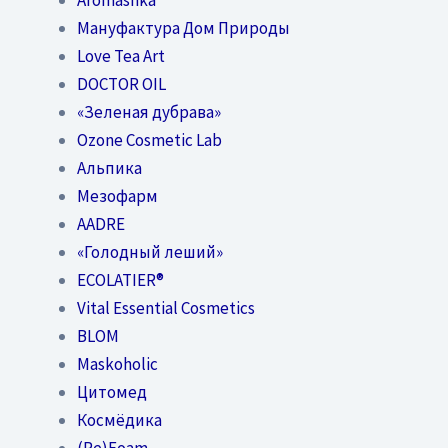
Мануфактура Дом Природы
Love Tea Art
DOCTOR OIL
«Зеленая дубрава»
Ozone Cosmetic Lab
Альпика
Мезофарм
AADRE
«Голодный леший»
EСОLATIER®
Vital Essential Cosmetics
BLOM
Maskoholic
Цитомед
Космёдика
(Re)Foam