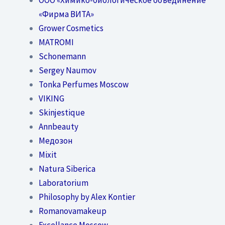
«Фирма ВИТА»
Grower Cosmetics
MATROMI
Schonemann
Sergey Naumov
Tonka Perfumes Moscow
VIKING
Skinjestique
Annbeauty
Медозон
Mixit
Natura Siberica
Laboratorium
Philosophy by Alex Kontier
Romanovamakeup
Excellance Moscow