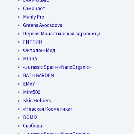
Самоцвет
Manly Pro
Greena Avocadova
Первая Монастырская здравница
ГИТТИН
Фитолон-Мед
MIRRA
«Jurassic Spa» и «NanoOrganic»
BATH GARDEN
EMVY
Mint500
Skin Helpers
«Невская Косметика»
DOMIX
Свобода
«Jurassic Spa» и «NanoOrganic»