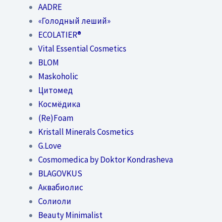
AADRE
«Голодный леший»
EСОLATIER®
Vital Essential Cosmetics
BLOM
Maskoholic
Цитомед
Космёдика
(Re)Foam
Kristall Minerals Cosmetics
G.Love
Cosmomedica by Doktor Kondrasheva
BLAGOVKUS
Аквабиолис
Солиоли
Beauty Minimalist