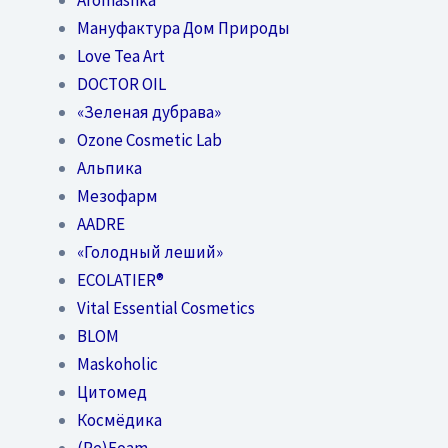
Мануфактура Дом Природы
Love Tea Art
DOCTOR OIL
«Зеленая дубрава»
Ozone Cosmetic Lab
Альпика
Мезофарм
AADRE
«Голодный леший»
EСОLATIER®
Vital Essential Cosmetics
BLOM
Maskoholic
Цитомед
Космёдика
(Re)Foam