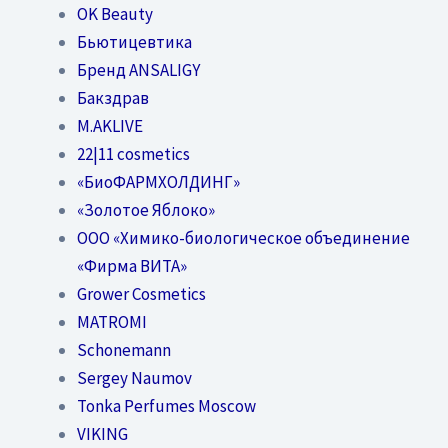
OK Beauty
Бьютицевтика
Бренд ANSALIGY
Бакздрав
M.AKLIVE
22|11 cosmetics
«БиоФАРМХОЛДИНГ»
«Золотое Яблоко»
OOO «Химико-биологическое объединение
«Фирма ВИТА»
Grower Cosmetics
MATROMI
Schonemann
Sergey Naumov
Tonka Perfumes Moscow
VIKING