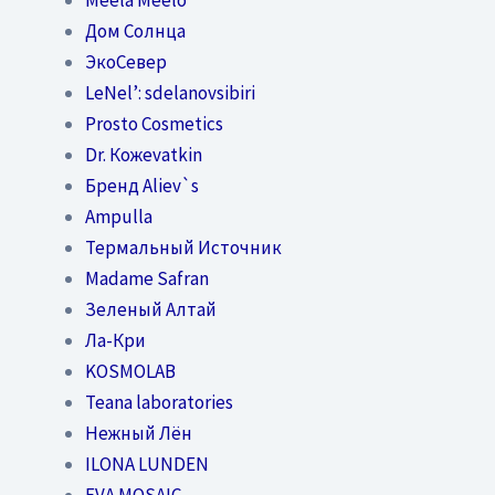
Дом Солнца
ЭкоСевер
LeNel’: sdelanovsibiri
Prosto Cosmetics
Dr. Кожеvatkin
Бренд Aliev`s
Ampulla
Термальный Источник
Madame Safran
Зеленый Алтай
Ла-Кри
KOSMOLAB
Teana laboratories
Нежный Лён
ILONA LUNDEN
EVA MOSAIC