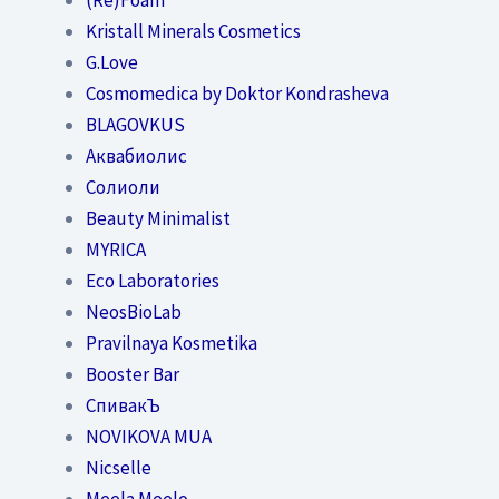
Kristall Minerals Cosmetics
G.Love
Cosmomedica by Doktor Kondrasheva
BLAGOVKUS
Аквабиолис
Солиоли
Beauty Minimalist
MYRICA
Eco Laboratories
NeosBioLab
Pravilnaya Kosmetika
Booster Bar
СпивакЪ
NOVIKOVA MUA
Nicselle
Meela Meelo