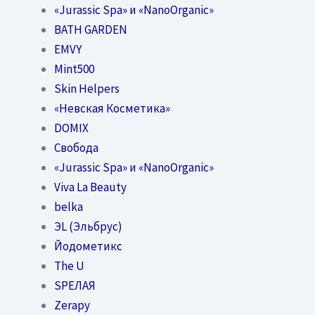
«Jurassic Spa» и «NanoOrganic»
BATH GARDEN
EMVY
Mint500
Skin Helpers
«Невская Косметика»
DOMIX
Свобода
«Jurassic Spa» и «NanoOrganic»
Viva La Beauty
belka
ЭL (Эльбрус)
Йодометикс
The U
SPEЛАЯ
Zerapy