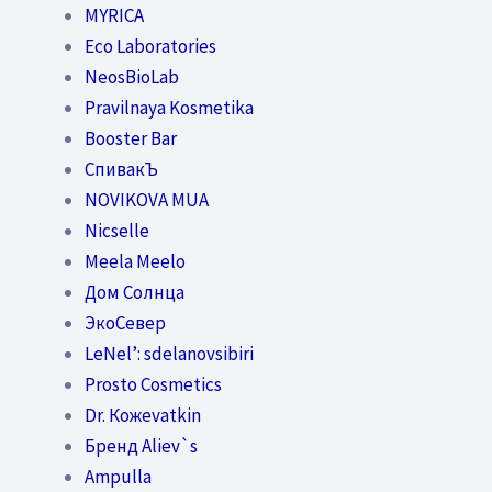
MYRICA
Eco Laboratories
NeosBioLab
Pravilnaya Kosmetika
Booster Bar
СпивакЪ
NOVIKOVA MUA
Nicselle
Meela Meelo
Дом Солнца
ЭкоСевер
LeNel’: sdelanovsibiri
Prosto Cosmetics
Dr. Кожеvatkin
Бренд Aliev`s
Ampulla