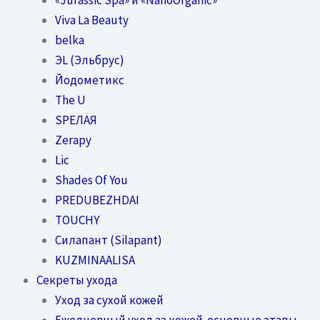
Viva La Beauty
belka
ЭL (Эльбрус)
Йодометикс
The U
SPEЛАЯ
Zerapy
Lic
Shades Of You
PREDUBEZHDAI
TOUCHY
Силапант (Silapant)
KUZMINAALISA
Секреты ухода
Уход за сухой кожей
Ежедневный уход за кожей-основные этапы