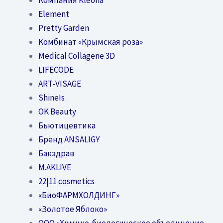
Element
Pretty Garden
Комбинат «Крымская роза»
Medical Collagene 3D
LIFECODE
ART-VISAGE
ShineIs
OK Beauty
Бьютицевтика
Бренд ANSALIGY
Бакздрав
M.AKLIVE
22|11 cosmetics
«БиоФАРМХОЛДИНГ»
«Золотое Яблоко»
OOO «Химико-биологическое объединение