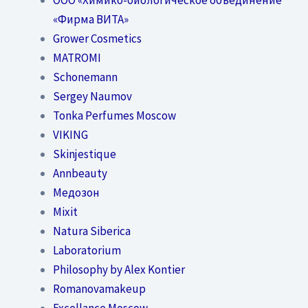
«Фирма ВИТА»
Grower Cosmetics
MATROMI
Schonemann
Sergey Naumov
Tonka Perfumes Moscow
VIKING
Skinjestique
Annbeauty
Медозон
Mixit
Natura Siberica
Laboratorium
Philosophy by Alex Kontier
Romanovamakeup
Excellance Moscow