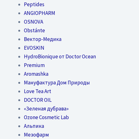
Peptides
ANGIOPHARM
OSNOVA
Obstánte
Вектор-Медика
EVOSKIN
HydroBionique от Doctor Ocean
Premium
Aromashka
Мануфактура Дом Природы
Love Tea Art
DOCTOR OIL
«Зеленая дубрава»
Ozone Cosmetic Lab
Альпика
Мезофарм