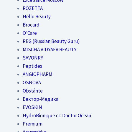
ROZETTA
Hello Beauty
Brocard
O’Care
RBG (Russian Beauty Guru)
MISCHA VIDYAEV BEAUTY
SAVONRY
Peptides
ANGIOPHARM
OSNOVA
Obstánte
Вектор-Медика
EVOSKIN
HydroBionique от Doctor Ocean
Premium
Aromashka