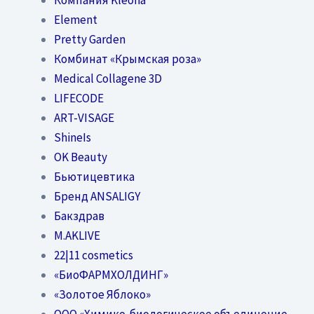
Element
Pretty Garden
Комбинат «Крымская роза»
Medical Collagene 3D
LIFECODE
ART-VISAGE
ShineIs
OK Beauty
Бьютицевтика
Бренд ANSALIGY
Бакздрав
M.AKLIVE
22|11 cosmetics
«БиоФАРМХОЛДИНГ»
«Золотое Яблоко»
OOO «Химико-биологическое объединение