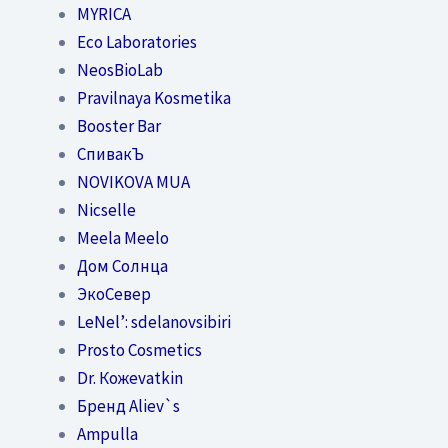
MYRICA
Eco Laboratories
NeosBioLab
Pravilnaya Kosmetika
Booster Bar
СпивакЪ
NOVIKOVA MUA
Nicselle
Meela Meelo
Дом Солнца
ЭкоСевер
LeNel’: sdelanovsibiri
Prosto Cosmetics
Dr. Кожеvatkin
Бренд Aliev`s
Ampulla