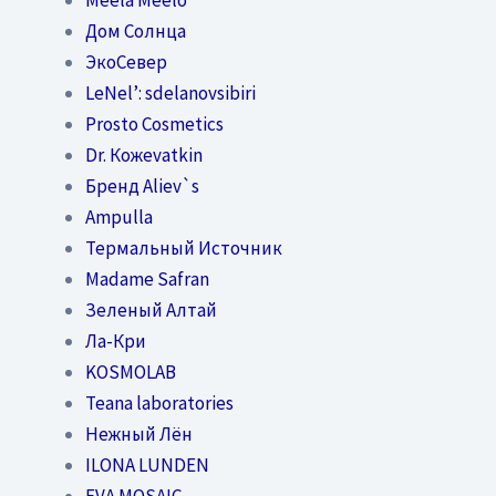
Дом Солнца
ЭкоСевер
LeNel’: sdelanovsibiri
Prosto Cosmetics
Dr. Кожеvatkin
Бренд Aliev`s
Ampulla
Термальный Источник
Madame Safran
Зеленый Алтай
Ла-Кри
KOSMOLAB
Teana laboratories
Нежный Лён
ILONA LUNDEN
EVA MOSAIC