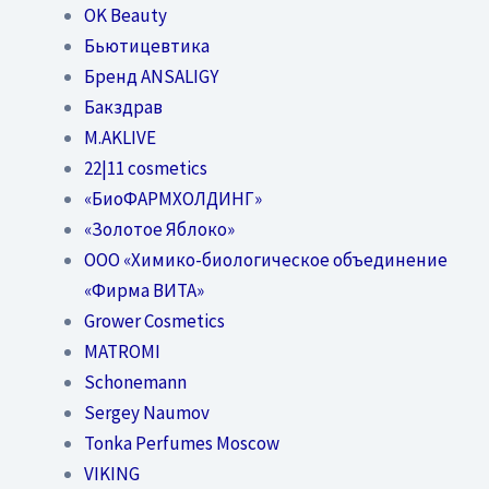
OK Beauty
Бьютицевтика
Бренд ANSALIGY
Бакздрав
M.AKLIVE
22|11 cosmetics
«БиоФАРМХОЛДИНГ»
«Золотое Яблоко»
OOO «Химико-биологическое объединение
«Фирма ВИТА»
Grower Cosmetics
MATROMI
Schonemann
Sergey Naumov
Tonka Perfumes Moscow
VIKING