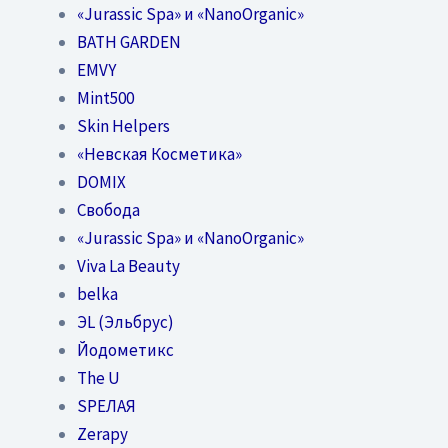
«Jurassic Spa» и «NanoOrganic»
BATH GARDEN
EMVY
Mint500
Skin Helpers
«Невская Косметика»
DOMIX
Свобода
«Jurassic Spa» и «NanoOrganic»
Viva La Beauty
belka
ЭL (Эльбрус)
Йодометикс
The U
SPEЛАЯ
Zerapy