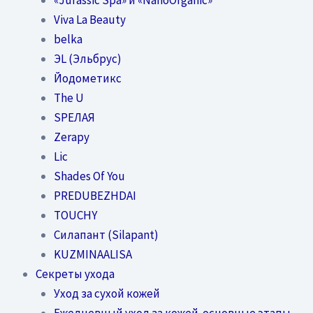
Viva La Beauty
belka
ЭL (Эльбрус)
Йодометикс
The U
SPEЛАЯ
Zerapy
Lic
Shades Of You
PREDUBEZHDAI
TOUCHY
Силапант (Silapant)
KUZMINAALISA
Секреты ухода
Уход за сухой кожей
Ежедневный уход за кожей-основные этапы