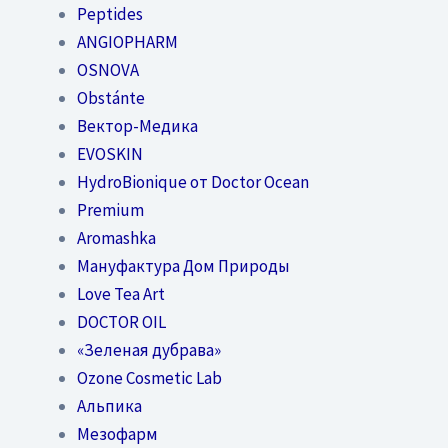
Peptides
ANGIOPHARM
OSNOVA
Obstánte
Вектор-Медика
EVOSKIN
HydroBionique от Doctor Ocean
Premium
Aromashka
Мануфактура Дом Природы
Love Tea Art
DOCTOR OIL
«Зеленая дубрава»
Ozone Cosmetic Lab
Альпика
Мезофарм