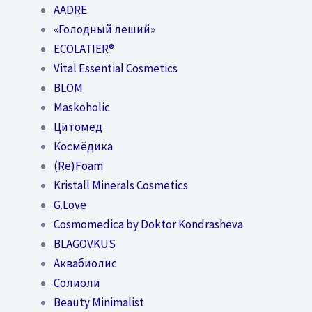
AADRE
«Голодный леший»
EСОLATIER®
Vital Essential Cosmetics
BLOM
Maskoholic
Цитомед
Космёдика
(Re)Foam
Kristall Minerals Cosmetics
G.Love
Cosmomedica by Doktor Kondrasheva
BLAGOVKUS
Аквабиолис
Солиоли
Beauty Minimalist