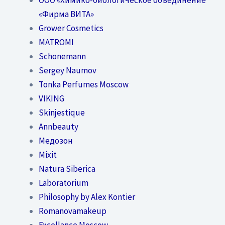
«Фирма ВИТА»
Grower Cosmetics
MATROMI
Schonemann
Sergey Naumov
Tonka Perfumes Moscow
VIKING
Skinjestique
Annbeauty
Медозон
Mixit
Natura Siberica
Laboratorium
Philosophy by Alex Kontier
Romanovamakeup
Excellance Moscow