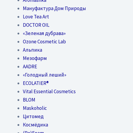
Мануфактура Дом Природы
Love Tea Art
DOCTOR OIL
«Зеленая дубрава»
Ozone Cosmetic Lab
Альпика
Мезофарм
AADRE
«Голодный леший»
EСОLATIER®
Vital Essential Cosmetics
BLOM
Maskoholic
Цитомед
Космёдика
(Re)Foam