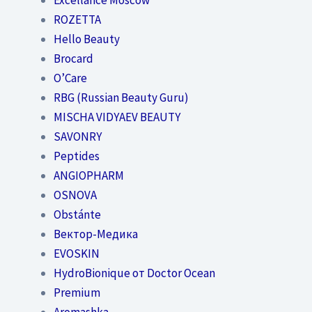
ROZETTA
Hello Beauty
Brocard
O’Care
RBG (Russian Beauty Guru)
MISCHA VIDYAEV BEAUTY
SAVONRY
Peptides
ANGIOPHARM
OSNOVA
Obstánte
Вектор-Медика
EVOSKIN
HydroBionique от Doctor Ocean
Premium
Aromashka