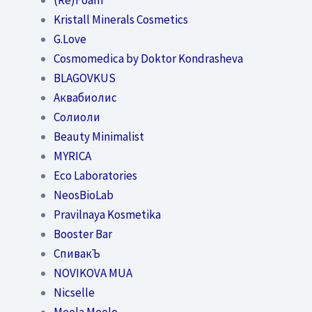
Kristall Minerals Cosmetics
G.Love
Cosmomedica by Doktor Kondrasheva
BLAGOVKUS
Аквабиолис
Солиоли
Beauty Minimalist
MYRICA
Eco Laboratories
NeosBioLab
Pravilnaya Kosmetika
Booster Bar
СпивакЪ
NOVIKOVA MUA
Nicselle
Meela Meelo