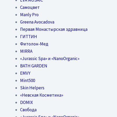
Самоцвет
Manly Pro
Greena Avocadova
Первая Монастырская здравница
ГИТТИН
Фитолон-Мед
MIRRA
«Jurassic Spa» и «NanoOrganic»
BATH GARDEN
EMVY
Mint500
Skin Helpers
«Невская Косметика»
DOMIX
Свобода
«Jurassic Spa» и «NanoOrganic»