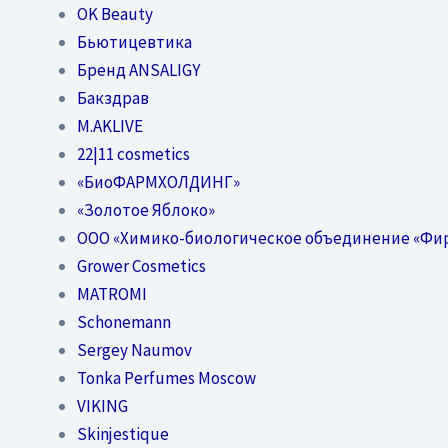
OK Beauty
Бьютицевтика
Бренд ANSALIGY
Бакздрав
M.AKLIVE
22|11 cosmetics
«БиоФАРМХОЛДИНГ»
«Золотое Яблоко»
OOO «Химико-биологическое объединение «Фи
Grower Cosmetics
MATROMI
Schonemann
Sergey Naumov
Tonka Perfumes Moscow
VIKING
Skinjestique