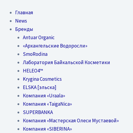
Перейти
к
Главная
содержимому
News
Бренды
Antuar Organic
«Архангельские Водоросли»
SmoRodina
Лаборатория Байкальской Косметики
HELEO4™
Krygina Cosmetics
ELSKA [эльска]
Компания «Uraala»
Компания «TaigaNica»
SUPERBANKA
Компания «Мастерская Олеси Мустаевой»
Компания «SIBERINA»