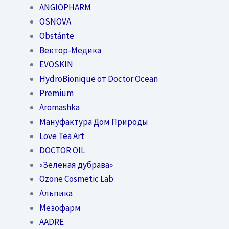
ANGIOPHARM
OSNOVA
Obstánte
Вектор-Медика
EVOSKIN
HydroBionique от Doctor Ocean
Premium
Aromashka
Мануфактура Дом Природы
Love Tea Art
DOCTOR OIL
«Зеленая дубрава»
Ozone Cosmetic Lab
Альпика
Мезофарм
AADRE