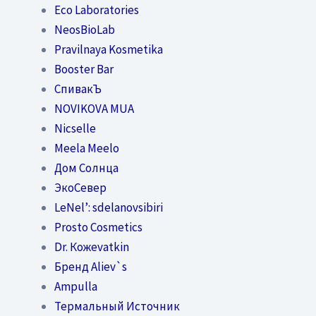
Eco Laboratories
NeosBioLab
Pravilnaya Kosmetika
Booster Bar
СпивакЪ
NOVIKOVA MUA
Nicselle
Meela Meelo
Дом Солнца
ЭкоСевер
LeNel’: sdelanovsibiri
Prosto Cosmetics
Dr. Кожеvatkin
Бренд Aliev`s
Ampulla
Термальный Источник