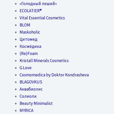
«Голодный леший»
EСОLATIER®
Vital Essential Cosmetics
BLOM
Maskoholic
Цитомед
Космёдика
(Re)Foam
Kristall Minerals Cosmetics
G.Love
Cosmomedica by Doktor Kondrasheva
BLAGOVKUS
Аквабиолис
Солиоли
Beauty Minimalist
MYRICA