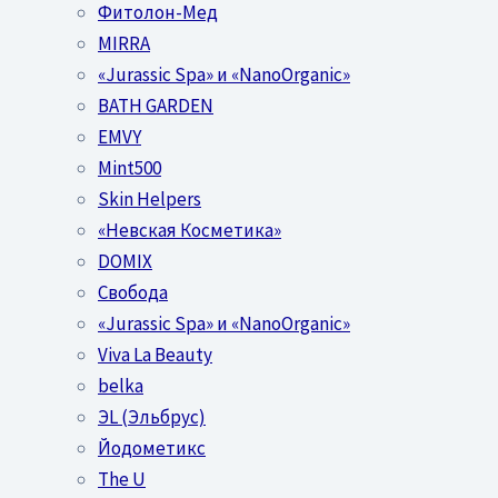
Фитолон-Мед
MIRRA
«Jurassic Spa» и «NanoOrganic»
BATH GARDEN
EMVY
Mint500
Skin Helpers
«Невская Косметика»
DOMIX
Свобода
«Jurassic Spa» и «NanoOrganic»
Viva La Beauty
belka
ЭL (Эльбрус)
Йодометикс
The U