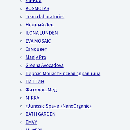
Ла-Кри
KOSMOLAB
Teana laboratories
Нежный Лён
ILONA LUNDEN
EVA MOSAIC
Самоцвет
Manly Pro
Greena Avocadova
Первая Монастырская здравница
ГИТТИН
Фитолон-Мед
MIRRA
«Jurassic Spa» и «NanoOrganic»
BATH GARDEN
EMVY