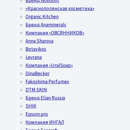
Бренд Novosvit
«Краснополянская косметика»
Organic Kitchen
Бренд Anaminerals
Компания «ОВСЯННИКОВ»
Anna Sharova
Botavikos
Levrana
Компания «UralSoap»
DinaBecker
Fakoshima Perfumes
DTM.SKIN
Бренд Elian Russia
SHIK
Epsom.pro
Компания ИНГАЛ