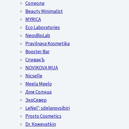
Солиоли
Beauty Minimalist
MYRICA
Eco Laboratories
NeosBioLab
Pravilnaya Kosmetika
Booster Bar
СпивакЪ
NOVIKOVA MUA
Nicselle
Meela Meelo
Дом Солнца
ЭкоСевер
LeNel’: sdelanovsibiri
Prosto Cosmetics
Dr. Кожеvatkin