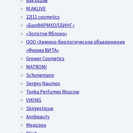
Бакздрав
M.AKLIVE
22|11 cosmetics
«БиоФАРМХОЛДИНГ»
«Золотое Яблоко»
OOO «Химико-биологическое объединение
«Фирма ВИТА»
Grower Cosmetics
MATROMI
Schonemann
Sergey Naumov
Tonka Perfumes Moscow
VIKING
Skinjestique
Annbeauty
Медозон