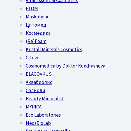
Vital Essential Cosmetics
BLOM
Maskoholic
Цитомед
Космёдика
(Re)Foam
Kristall Minerals Cosmetics
G.Love
Cosmomedica by Doktor Kondrasheva
BLAGOVKUS
Аквабиолис
Солиоли
Beauty Minimalist
MYRICA
Eco Laboratories
NeosBioLab