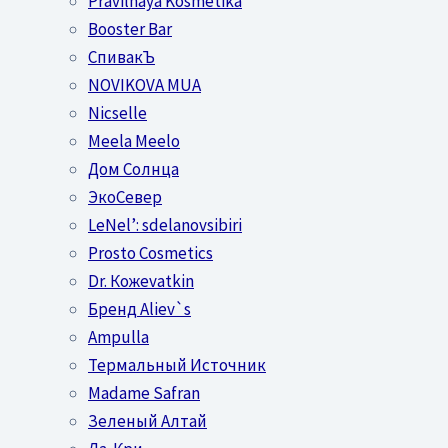
Pravilnaya Kosmetika
Booster Bar
СпивакЪ
NOVIKOVA MUA
Nicselle
Meela Meelo
Дом Солнца
ЭкоСевер
LeNel’: sdelanovsibiri
Prosto Cosmetics
Dr. Кожеvatkin
Бренд Aliev`s
Ampulla
Термальный Источник
Madame Safran
Зеленый Алтай