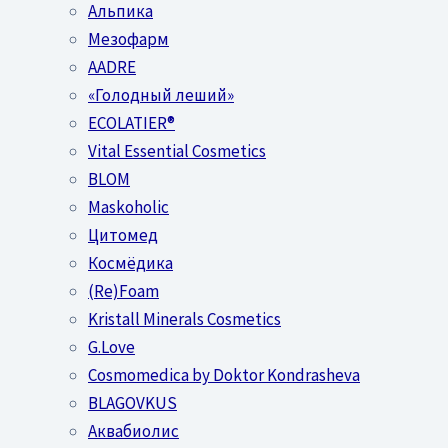
Альпика
Мезофарм
AADRE
«Голодный леший»
EСОLATIER®
Vital Essential Cosmetics
BLOM
Maskoholic
Цитомед
Космёдика
(Re)Foam
Kristall Minerals Cosmetics
G.Love
Cosmomedica by Doktor Kondrasheva
BLAGOVKUS
Аквабиолис