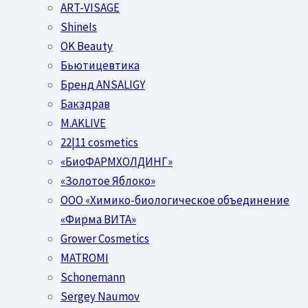
ART-VISAGE
ShineIs
OK Beauty
Бьютицевтика
Бренд ANSALIGY
Бакздрав
M.AKLIVE
22|11 cosmetics
«БиоФАРМХОЛДИНГ»
«Золотое Яблоко»
OOO «Химико-биологическое объединение
«Фирма ВИТА»
Grower Cosmetics
MATROMI
Schonemann
Sergey Naumov