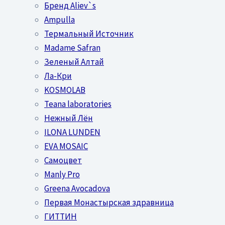
Бренд Aliev`s
Ampulla
Термальный Источник
Madame Safran
Зеленый Алтай
Ла-Кри
KOSMOLAB
Teana laboratories
Нежный Лён
ILONA LUNDEN
EVA MOSAIC
Самоцвет
Manly Pro
Greena Avocadova
Первая Монастырская здравница
ГИТТИН