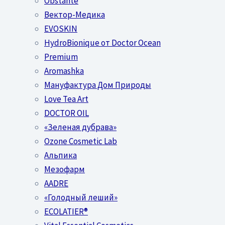
Obstánte
Вектор-Медика
EVOSKIN
HydroBionique от Doctor Ocean
Premium
Aromashka
Мануфактура Дом Природы
Love Tea Art
DOCTOR OIL
«Зеленая дубрава»
Ozone Cosmetic Lab
Альпика
Мезофарм
AADRE
«Голодный леший»
EСОLATIER®