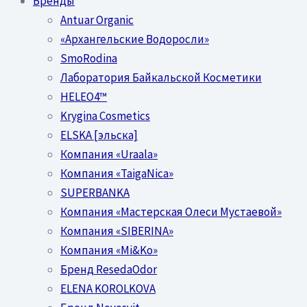
Бренды
Antuar Organic
«Архангельские Водоросли»
SmoRodina
Лаборатория Байкальской Косметики
HELEO4™
Krygina Cosmetics
ELSKA [эльска]
Компания «Uraala»
Компания «TaigaNica»
SUPERBANKA
Компания «Мастерская Олеси Мустаевой»
Компания «SIBERINA»
Компания «Mi&Ko»
Бренд ResedaOdor
ELENA KOROLKOVA