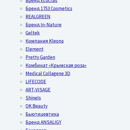
Бренд Ecocraft
Бренд 1753 Cosmetics
REALGREEN
Бренд In-Nature
Geltek
Компания Kleona
Element
Pretty Garden
Комбинат «Крымская роза»
Medical Collagene 3D
LIFECODE
ART-VISAGE
ShineIs
OK Beauty
Бьютицевтика
Бренд ANSALIGY