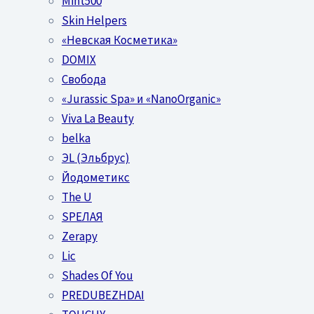
Mint500
Skin Helpers
«Невская Косметика»
DOMIX
Свобода
«Jurassic Spa» и «NanoOrganic»
Viva La Beauty
belka
ЭL (Эльбрус)
Йодометикс
The U
SPEЛАЯ
Zerapy
Lic
Shades Of You
PREDUBEZHDAI