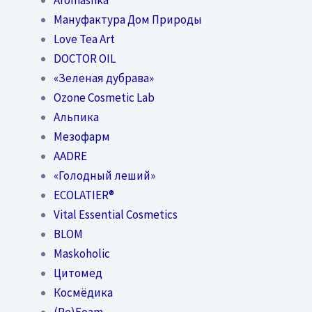
Мануфактура Дом Природы
Love Tea Art
DOCTOR OIL
«Зеленая дубрава»
Ozone Cosmetic Lab
Альпика
Мезофарм
AADRE
«Голодный леший»
EСОLATIER®
Vital Essential Cosmetics
BLOM
Maskoholic
Цитомед
Космёдика
(Re)Foam