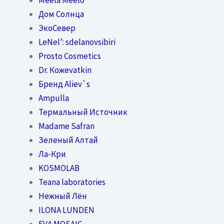
Дом Солнца
ЭкоСевер
LeNel’: sdelanovsibiri
Prosto Cosmetics
Dr. Кожеvatkin
Бренд Aliev`s
Ampulla
Термальный Источник
Madame Safran
Зеленый Алтай
Ла-Кри
KOSMOLAB
Teana laboratories
Нежный Лён
ILONA LUNDEN
EVA MOSAIC