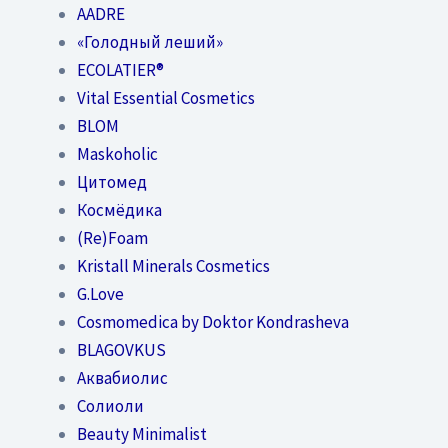
AADRE
«Голодный леший»
EСОLATIER®
Vital Essential Cosmetics
BLOM
Maskoholic
Цитомед
Космёдика
(Re)Foam
Kristall Minerals Cosmetics
G.Love
Cosmomedica by Doktor Kondrasheva
BLAGOVKUS
Аквабиолис
Солиоли
Beauty Minimalist