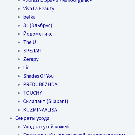
Viva La Beauty
belka
ЭL (Эльбрус)
Йодометикс
The U
SPEЛАЯ
Zerapy
Lic
Shades Of You
PREDUBEZHDAI
TOUCHY
Силапант (Silapant)
KUZMINAALISA
Секреты ухода
Уход за сухой кожей
Ежедневный уход за кожей-основные этапы