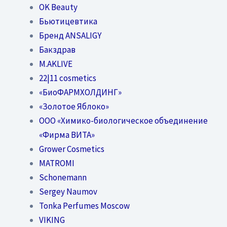
OK Beauty
Бьютицевтика
Бренд ANSALIGY
Бакздрав
M.AKLIVE
22|11 cosmetics
«БиоФАРМХОЛДИНГ»
«Золотое Яблоко»
OOO «Химико-биологическое объединение
«Фирма ВИТА»
Grower Cosmetics
MATROMI
Schonemann
Sergey Naumov
Tonka Perfumes Moscow
VIKING