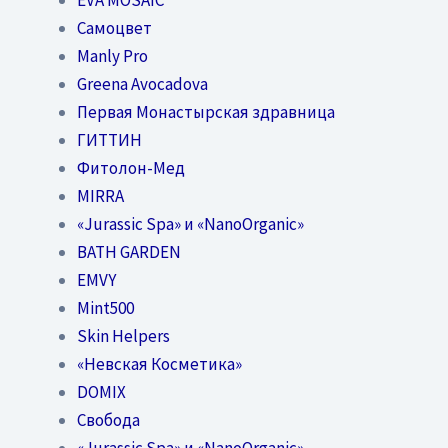
Самоцвет
Manly Pro
Greena Avocadova
Первая Монастырская здравница
ГИТТИН
Фитолон-Мед
MIRRA
«Jurassic Spa» и «NanoOrganic»
BATH GARDEN
EMVY
Mint500
Skin Helpers
«Невская Косметика»
DOMIX
Свобода
«Jurassic Spa» и «NanoOrganic»