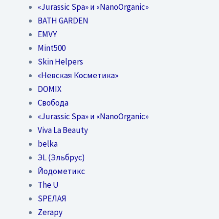
«Jurassic Spa» и «NanoOrganic»
BATH GARDEN
EMVY
Mint500
Skin Helpers
«Невская Косметика»
DOMIX
Свобода
«Jurassic Spa» и «NanoOrganic»
Viva La Beauty
belka
ЭL (Эльбрус)
Йодометикс
The U
SPEЛАЯ
Zerapy