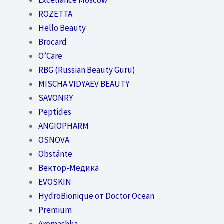
ROZETTA
Hello Beauty
Brocard
O’Care
RBG (Russian Beauty Guru)
MISCHA VIDYAEV BEAUTY
SAVONRY
Peptides
ANGIOPHARM
OSNOVA
Obstánte
Вектор-Медика
EVOSKIN
HydroBionique от Doctor Ocean
Premium
Aromashka