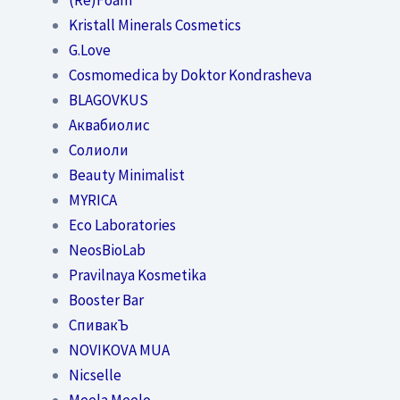
Kristall Minerals Cosmetics
G.Love
Cosmomedica by Doktor Kondrasheva
BLAGOVKUS
Аквабиолис
Солиоли
Beauty Minimalist
MYRICA
Eco Laboratories
NeosBioLab
Pravilnaya Kosmetika
Booster Bar
СпивакЪ
NOVIKOVA MUA
Nicselle
Meela Meelo