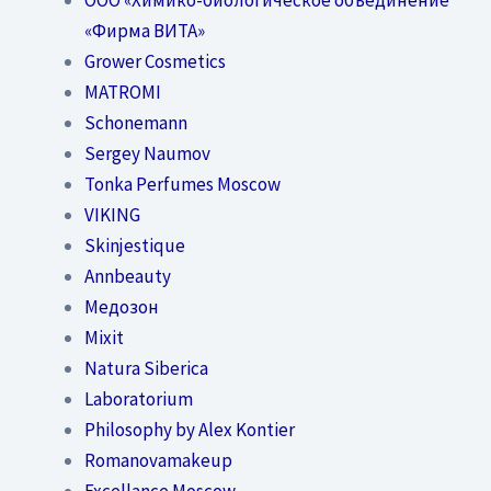
«Фирма ВИТА»
Grower Cosmetics
MATROMI
Schonemann
Sergey Naumov
Tonka Perfumes Moscow
VIKING
Skinjestique
Annbeauty
Медозон
Mixit
Natura Siberica
Laboratorium
Philosophy by Alex Kontier
Romanovamakeup
Excellance Moscow