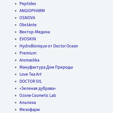
Peptides
ANGIOPHARM
OSNOVA
Obstánte
Вектор-Медика
EVOSKIN
HydroBionique от Doctor Ocean
Premium
Aromashka
Мануфактура Дом Природы
Love Tea Art
DOCTOR OIL
«Зеленая дубрава»
Ozone Cosmetic Lab
Альпика
Мезофарм