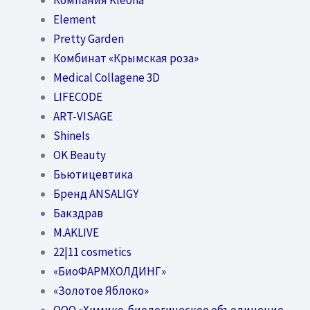
Element
Pretty Garden
Комбинат «Крымская роза»
Medical Collagene 3D
LIFECODE
ART-VISAGE
ShineIs
OK Beauty
Бьютицевтика
Бренд ANSALIGY
Бакздрав
M.AKLIVE
22|11 cosmetics
«БиоФАРМХОЛДИНГ»
«Золотое Яблоко»
OOO «Химико-биологическое объединение