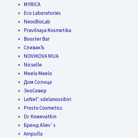
MYRICA
Eco Laboratories
NeosBioLab
Pravilnaya Kosmetika
Booster Bar
СпивакЪ
NOVIKOVA MUA
Nicselle
Meela Meelo
Дом Солнца
ЭкоСевер
LeNel’: sdelanovsibiri
Prosto Cosmetics
Dr. Кожеvatkin
Бренд Aliev`s
Ampulla